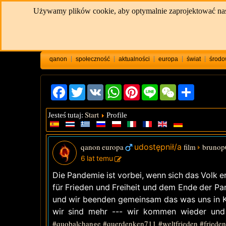
Używamy plików cookie, aby optymalnie zaprojektować naszą 
qanon
społeczność
aktualności
europa
świat
środo
Facebook
Twitter
VK
WhatsApp
Pinterest
Line
WeChat
Share
Start
Jesteś tutaj:
Profile
qanon europa
udostępnił/a
film
brunop
6 lat temu
Die Pandemie ist vorbei, wenn sich das Volk e
für Frieden und Freiheit und dem Ende der Pa
und wir beenden gemeinsam das was uns in Ket
wir sind mehr --- wir kommen wieder u
#quobalchange
#querdenken711
#weltfrieden
#frieden