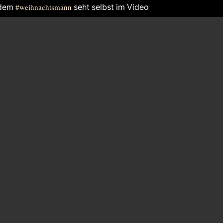
ndem
#weihnachtsmann
seht selbst im Video