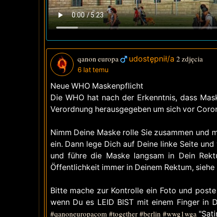
qanon europa
udostępnił/a
2 zdjęcia
6 lat temu
Neue WHO Maskenpflicht
Die WHO hat nach der Erkenntnis, dass Maske
Verordnung herausgegeben um sich vor Coron
Nimm Deine Maske rolle Sie zusammen und mac
ein. Dann lege Dich auf Deine linke Seite und
und führe die Maske langsam in Dein Rektum
Öffentlichkeit immer in Deinem Rektum, siehe 
Bitte mache zur Kontrolle ein Foto und poste
wenn Du es LEID BIST mit einem Finger in
#qanoneuropacom
#together
#berlin
#wwg1wga
"Sati