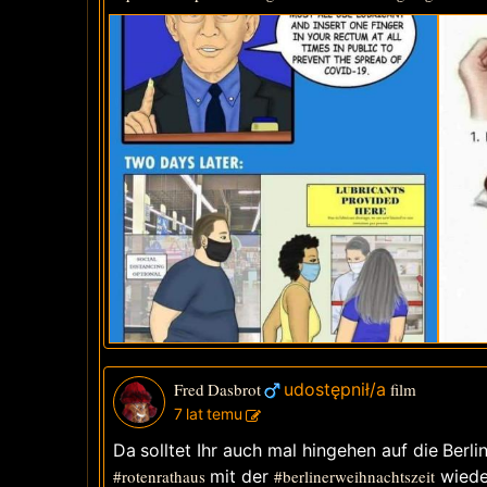
Fred Dasbrot
udostępnił/a
film
7 lat temu
Da solltet Ihr auch mal hingehen auf die Be
#rotenrathaus
mit der
#berlinerweihnachtszeit
wieder