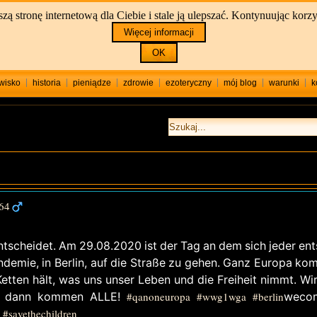
stronę internetową dla Ciebie i stale ją ulepszać. Kontynuując korzy
Więcej informacji
OK
wisko
historia
pieniądze
zdrowie
ezoteryczny
mój blog
warunki
k
64
ntscheidet. Am 29.08.2020 ist der Tag an dem sich jeder en
ndemie, in Berlin, auf die Straße zu gehen. Ganz Europa ko
ten hält, was uns unser Leben und die Freiheit nimmt. Wir
nd dann kommen ALLE!
#qanoneuropa
#wwg1wga
#berlin
weco
#savethechildren