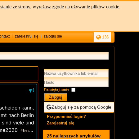
stanie ze strony, wyrażasz zgodę na używanie plików cookie.
ontakt
zarejestruj się
zaloguj się
136
Pamiętaj mnie
Zaloguj
tscheiden kann,
Zaloguj się za pomocą Google
mmt nach Berlin
Przypomnieć login?
 sind viele und
Zarejestruj się
me2020
#berlin
25 najlepszych artykułów