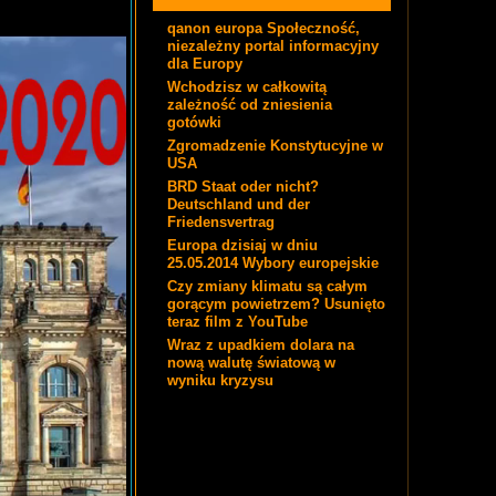
qanon europa Społeczność,
niezależny portal informacyjny
dla Europy
Wchodzisz w całkowitą
zależność od zniesienia
gotówki
Zgromadzenie Konstytucyjne w
USA
BRD Staat oder nicht?
Deutschland und der
Friedensvertrag
Europa dzisiaj w dniu
25.05.2014 Wybory europejskie
Czy zmiany klimatu są całym
gorącym powietrzem? Usunięto
teraz film z YouTube
Wraz z upadkiem dolara na
nową walutę światową w
wyniku kryzysu