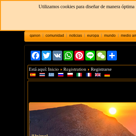
Utilizamos cookies para diseñar de manera óptima n
qanon
comunidad
noticias
europa
mundo
medio am
Facebook
Twitter
VK
WhatsApp
Pinterest
Line
WeChat
Share
Inicio
Registration
Está aquí:
Registrarse