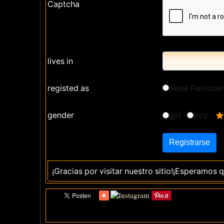
Captcha
lives in
registed as
Neue Patriote
gender
girl
boy
¡Gracias por visitar nuestro sitio!¡Esperamos 