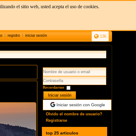
izando el sitio web, usted acepta el uso de cookies.
to
registro
iniciar sesión
136
Recordarme
Iniciar sesión
Iniciar sesión con Google
Olvido el nombre de usuario?
Registrarse
top 25 articulos