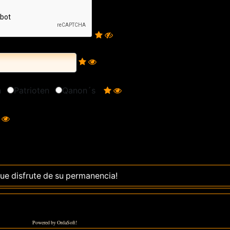
n
Patrioten
Qanon´s
que disfrute de su permanencia!
Powered by OrdaSoft!