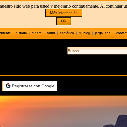
uestro sitio web para usted y mejorarlo continuamente. Al continuar util
Más información
OK
biente
historia
dinero
salud
esotérico
mi blog
jerga legal
contac
Registrarse con Google