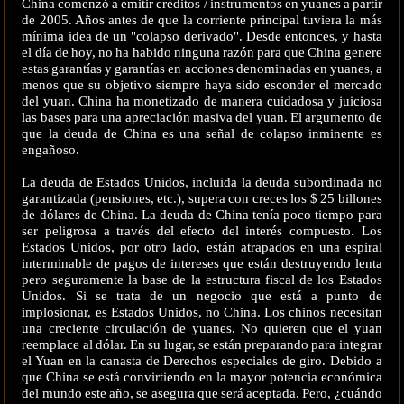
China comenzó a emitir créditos / instrumentos en yuanes a partir
de 2005. Años antes de que la corriente principal tuviera la más
mínima idea de un "colapso derivado". Desde entonces, y hasta
el día de hoy, no ha habido ninguna razón para que China genere
estas garantías y garantías en acciones denominadas en yuanes, a
menos que su objetivo siempre haya sido esconder el mercado
del yuan. China ha monetizado de manera cuidadosa y juiciosa
las bases para una apreciación masiva del yuan. El argumento de
que la deuda de China es una señal de colapso inminente es
engañoso.
La deuda de Estados Unidos, incluida la deuda subordinada no
garantizada (pensiones, etc.), supera con creces los $ 25 billones
de dólares de China. La deuda de China tenía poco tiempo para
ser peligrosa a través del efecto del interés compuesto. Los
Estados Unidos, por otro lado, están atrapados en una espiral
interminable de pagos de intereses que están destruyendo lenta
pero seguramente la base de la estructura fiscal de los Estados
Unidos. Si se trata de un negocio que está a punto de
implosionar, es Estados Unidos, no China. Los chinos necesitan
una creciente circulación de yuanes. No quieren que el yuan
reemplace al dólar. En su lugar, se están preparando para integrar
el Yuan en la canasta de Derechos especiales de giro. Debido a
que China se está convirtiendo en la mayor potencia económica
del mundo este año, se asegura que será aceptada. Pero, ¿cuándo