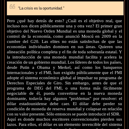
“La crisis es la oportunidad.”
Pero ¿qué hay detrás de esto? ¿Cuál es el objetivo real, que
incluso nos dicen públicamente una y otra vez? El primer gran
objetivo del Nuevo Orden Mundial es una moneda global y el
control de la economía, como anunció Moscú en 2009 en la
cumbre del G20. Las elites no están satisfechas de que las
economías individuales dominen en sus áreas. Quieren una
alineación política completa y el fin de toda soberanía estatal. Y
la introducción de una moneda mundial facilita y acelera la
creación de un gobierno mundial. Los líderes de todos los países,
desde Putin a Obama y Merkel, así como los banqueros
internacionales y el FMI, han exigido públicamente que el FMI
adopte el sistema económico global al impulsar su programa de
Derechos Especiales de Giro. Sin embargo, antes de que el
programa de DEG del FMI, o una forma más fácilmente
negociable de él, pueda convertirse en la nueva moneda
dominante, todavía hay algunos "problemas" por resolver: el
dólar estadounidense debe caer. El dólar debe perder su
condición de moneda de reserva mundial y colapsar en relación
con su valor presente. Sólo entonces se puede introducir el SDR.
Aquí es donde muchos escritores convencionales pierden sus
lazos. Para ellos, el dólar es un elemento invencible del sistema