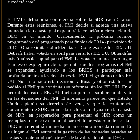
sucederá esto?
El FMI celebra una conferencia sobre la SDR cada 5 años.
Durante estas reuniones, el FMI decide si agrega una nueva
moneda a la canasta y si expandirá la creación o circulación de
DEG en el mundo. Curiosamente, la próxima reunión
programada está programada para finales de 2014 / principios de
2015. Otra extraña coincidencia: el Congreso de los EE. UU.
Debería haber votado en abril para ver si los EE. UU. Obtendrían
más fondos de capital para el FMI. La votación nunca tuvo lugar.
El nuevo despliegue debería permitir que los programas del FMI
se expandan, ayudando a los BRICS a participar más
profundamente en las decisiones del FMI. El gobierno de los EE.
UU. No ha tomado esta decisión, y Rusia y otros estados han
pedido al FMI que continúe sus reformas sin los EE. UU. En el
peor de los casos, EE. UU. Incluso perdería su derecho de veto
en las decisiones del FMI. El momento parece ser que Estados
Unidos pierda su derecho de veto, y que la conferencia
concurrente de SDR anuncie la inclusión del yuan en la canasta
de SDR, en preparación para presentar el SDR como un
reemplazo de reserva mundial para el dólar estadounidense. Los
DEG no se emitirán inmediatamente como moneda común. En
su lugar, el FMI asumirá la gestión de las monedas basadas en
cestas y las denominará a través de la valoración de los DEG.