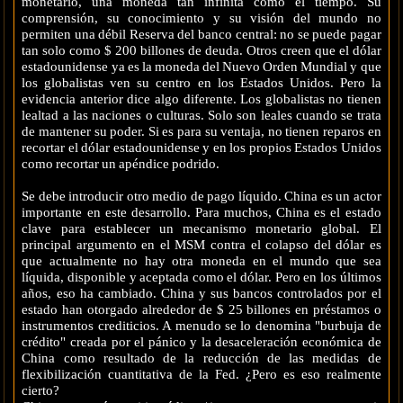
monetario, una moneda tan infinita como el tiempo. Su
comprensión, su conocimiento y su visión del mundo no
permiten una débil Reserva del banco central: no se puede pagar
tan solo como $ 200 billones de deuda. Otros creen que el dólar
estadounidense ya es la moneda del Nuevo Orden Mundial y que
los globalistas ven su centro en los Estados Unidos. Pero la
evidencia anterior dice algo diferente. Los globalistas no tienen
lealtad a las naciones o culturas. Solo son leales cuando se trata
de mantener su poder. Si es para su ventaja, no tienen reparos en
recortar el dólar estadounidense y en los propios Estados Unidos
como recortar un apéndice podrido.
Se debe introducir otro medio de pago líquido. China es un actor
importante en este desarrollo. Para muchos, China es el estado
clave para establecer un mecanismo monetario global. El
principal argumento en el MSM contra el colapso del dólar es
que actualmente no hay otra moneda en el mundo que sea
líquida, disponible y aceptada como el dólar. Pero en los últimos
años, eso ha cambiado. China y sus bancos controlados por el
estado han otorgado alrededor de $ 25 billones en préstamos o
instrumentos crediticios. A menudo se lo denomina "burbuja de
crédito" creada por el pánico y la desaceleración económica de
China como resultado de la reducción de las medidas de
flexibilización cuantitativa de la Fed. ¿Pero es eso realmente
cierto?