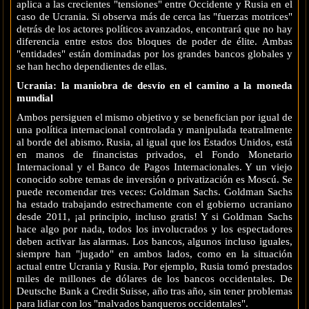
aplica a las crecientes "tensiones" entre Occidente y Rusia en el
caso de Ucrania. Si observa más de cerca las "fuerzas motrices"
detrás de los actores políticos avanzados, encontrará que no hay
diferencia entre estos dos bloques de poder de élite. Ambas
"entidades" están dominadas por los grandes bancos globales y
se han hecho dependientes de ellas.
Ucrania: la maniobra de desvío en el camino a la moneda
mundial
Ambos persiguen el mismo objetivo y se benefician por igual de
una política internacional controlada y manipulada teatralmente
al borde del abismo. Rusia, al igual que los Estados Unidos, está
en manos de financistas privados, el Fondo Monetario
Internacional y el Banco de Pagos Internacionales. Y un viejo
conocido sobre temas de inversión o privatización es Moscú. Se
puede recomendar tres veces: Goldman Sachs. Goldman Sachs
ha estado trabajando estrechamente con el gobierno ucraniano
desde 2011, ¡al principio, incluso gratis! Y si Goldman Sachs
hace algo por nada, todos los involucrados y los espectadores
deben activar las alarmas. Los bancos, algunos incluso iguales,
siempre han "jugado" en ambos lados, como en la situación
actual entre Ucrania y Rusia. Por ejemplo, Rusia tomó prestados
miles de millones de dólares de los bancos occidentales. De
Deutsche Bank a Credit Suisse, año tras año, sin tener problemas
para lidiar con los "malvados banqueros occidentales".