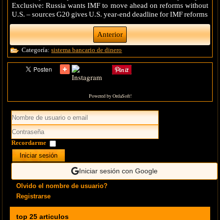
Exclusive: Russia wants IMF to move ahead on reforms without
U.S. – sources G20 gives U.S. year-end deadline for IMF reforms
Anterior
Categoría:
sistema bancario de dinero
Powered by OrdaSoft!
Recordarme
Iniciar sesión
Iniciar sesión con Google
Olvido el nombre de usuario?
Registrarse
top 25 articulos