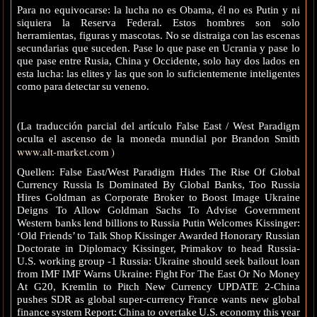
Para no equivocarse: la lucha no es Obama, él no es Putin y ni
siquiera la Reserva Federal. Estos hombres son solo
herramientas, figuras y mascotas. No se distraiga con las escenas
secundarias que suceden. Pase lo que pase en Ucrania y pase lo
que pase entre Rusia, China y Occidente, solo hay dos lados en
esta lucha: las elites y las que son lo suficientemente inteligentes
como para detectar su veneno.
(La traducción parcial del artículo False East / West Paradigm
oculta el ascenso de la moneda mundial por Brandon Smith
www.alt-market.com )
Quellen: False East/West Paradigm Hides The Rise Of Global
Currency Russia Is Dominated By Global Banks, Too Russia
Hires Goldman as Corporate Broker to Boost Image Ukraine
Deigns To Allow Goldman Sachs To Advise Government
Western banks lend billions to Russia Putin Welcomes Kissinger:
‘Old Friends’ to Talk Shop Kissinger Awarded Honorary Russian
Doctorate in Diplomacy Kissinger, Primakov to head Russia-
U.S. working group -1 Russia: Ukraine should seek bailout loan
from IMF IMF Warns Ukraine: Fight For The East Or No Money
At G20, Kremlin to Pitch New Currency UPDATE 2-China
pushes SDR as global super-currency France wants new global
finance system Report: China to overtake U.S. economy this year