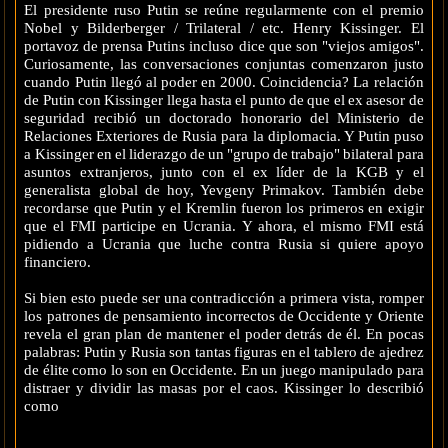
El presidente ruso Putin se reúne regularmente con el premio
Nobel y Bilderberger / Trilateral / etc. Henry Kissinger. El
portavoz de prensa Putins incluso dice que son "viejos amigos".
Curiosamente, las conversaciones conjuntas comenzaron justo
cuando Putin llegó al poder en 2000. Coincidencia? La relación
de Putin con Kissinger llega hasta el punto de que el ex asesor de
seguridad recibió un doctorado honorario del Ministerio de
Relaciones Exteriores de Rusia para la diplomacia. Y Putin puso
a Kissinger en el liderazgo de un "grupo de trabajo" bilateral para
asuntos extranjeros, junto con el ex líder de la KGB y el
generalista global de hoy, Yevgeny Primakov. También debe
recordarse que Putin y el Kremlin fueron los primeros en exigir
que el FMI participe en Ucrania. Y ahora, el mismo FMI está
pidiendo a Ucrania que luche contra Rusia si quiere apoyo
financiero.
Si bien esto puede ser una contradicción a primera vista, romper
los patrones de pensamiento incorrectos de Occidente y Oriente
revela el gran plan de mantener el poder detrás de él. En pocas
palabras: Putin y Rusia son tantas figuras en el tablero de ajedrez
de élite como lo son en Occidente. En un juego manipulado para
distraer y dividir las masas por el caos. Kissinger lo describió
como