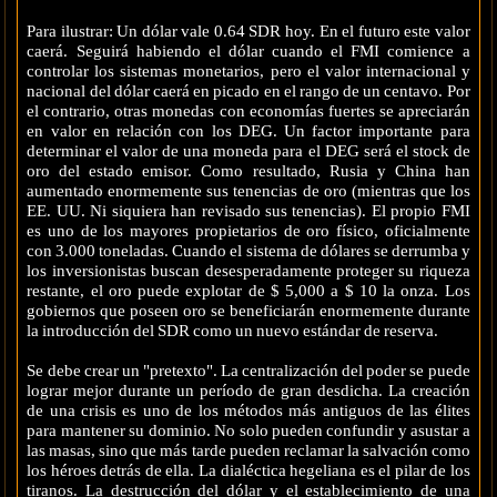
Para ilustrar: Un dólar vale 0.64 SDR hoy. En el futuro este valor
caerá. Seguirá habiendo el dólar cuando el FMI comience a
controlar los sistemas monetarios, pero el valor internacional y
nacional del dólar caerá en picado en el rango de un centavo. Por
el contrario, otras monedas con economías fuertes se apreciarán
en valor en relación con los DEG. Un factor importante para
determinar el valor de una moneda para el DEG será el stock de
oro del estado emisor. Como resultado, Rusia y China han
aumentado enormemente sus tenencias de oro (mientras que los
EE. UU. Ni siquiera han revisado sus tenencias). El propio FMI
es uno de los mayores propietarios de oro físico, oficialmente
con 3.000 toneladas. Cuando el sistema de dólares se derrumba y
los inversionistas buscan desesperadamente proteger su riqueza
restante, el oro puede explotar de $ 5,000 a $ 10 la onza. Los
gobiernos que poseen oro se beneficiarán enormemente durante
la introducción del SDR como un nuevo estándar de reserva.
Se debe crear un "pretexto". La centralización del poder se puede
lograr mejor durante un período de gran desdicha. La creación
de una crisis es uno de los métodos más antiguos de las élites
para mantener su dominio. No solo pueden confundir y asustar a
las masas, sino que más tarde pueden reclamar la salvación como
los héroes detrás de ella. La dialéctica hegeliana es el pilar de los
tiranos. La destrucción del dólar y el establecimiento de una