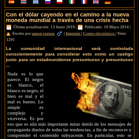
Con el dólar cayendo en el camino a la nueva
moneda mundial a través de una crisis hecha
Última actualización: 13 Junio 2019
|
Publicado: 10 Mayo 2014
|
Escrito por
qanon europa
|
Imprimir
|
Correo electrónico
|
Visto:
1291
La comunidad internacional será controlada
conscientemente para considerar esto como un castigo
justo para un estadounidense presuntuoso y presuntuoso
...
Nada es lo que
parece. El negro
es blanco, el
blanco es negro, el
bien es mal y el
mal es bueno. Lo
simple es
complejo y
viceversa. Es por
eso que es aún más importante mirar detrás de los mensajes de
propaganda diarios de todas las tendencias, a fin de reconocer y
comprender el contenido subyacente. En particular, esto se