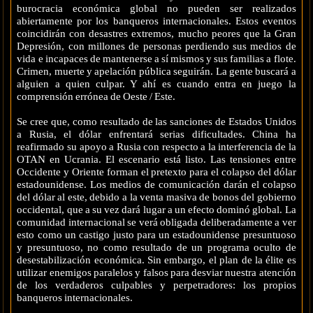
burocracia económica global no pueden ser realizados
abiertamente por los banqueros internacionales. Estos eventos
coincidirán con desastres extremos, mucho peores que la Gran
Depresión, con millones de personas perdiendo sus medios de
vida e incapaces de mantenerse a sí mismos y sus familias a flote.
Crimen, muerte y apelación pública seguirán. La gente buscará a
alguien a quien culpar. Y ahí es cuando entra en juego la
comprensión errónea de Oeste / Este.
Se cree que, como resultado de las sanciones de Estados Unidos
a Rusia, el dólar enfrentará serias dificultades. China ha
reafirmado su apoyo a Rusia con respecto a la interferencia de la
OTAN en Ucrania. El escenario está listo. Las tensiones entre
Occidente y Oriente forman el pretexto para el colapso del dólar
estadounidense. Los medios de comunicación darán el colapso
del dólar al este, debido a la venta masiva de bonos del gobierno
occidental, que a su vez dará lugar a un efecto dominó global. La
comunidad internacional se verá obligada deliberadamente a ver
esto como un castigo justo para un estadounidense presuntuoso
y presuntuoso, no como resultado de un programa oculto de
desestabilización económica. Sin embargo, el plan de la élite es
utilizar enemigos paralelos y falsos para desviar nuestra atención
de los verdaderos culpables y perpetradores: los propios
banqueros internacionales.