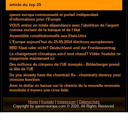
article du top 25
qanon europa communauté et portail indépendant
d'informations pour l'Europe
VOUS entrez en totale dépendance avec l'abolition de l'argent
comme esclave de la banque et de l'état
Assemblée constitutionnelle aux Etats-Unis
L'Europe aujourd'hui du 25.05.2014 élections européennes
BRD Staat oder nicht? Deutschland und der Friedensvertrag
Le changement climatique est-il tout chaud? Vidéo Youtube re-
supprimée maintenant ici
Des millions de citoyens de l'UE trompés - Bilderberger prend
la tête de l'UE
Do you already have the chemtrail flu - chemtrails destroy your
immune function
Avec le dollar en baisse sur le chemin de la nouvelle monnaie
mondiale à travers une crise faite
Home
|
Kontakt
|
Impressum
|
Datenschutz
Copyright by qanon-europa.com © 2020. All Rights Reserved.