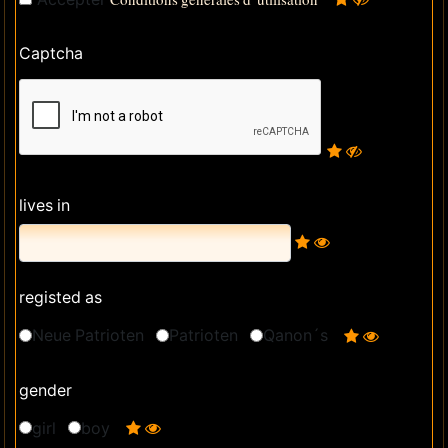
Captcha
lives in
registed as
Neue Patrioten
Patrioten
Qanon´s
gender
girl
boy