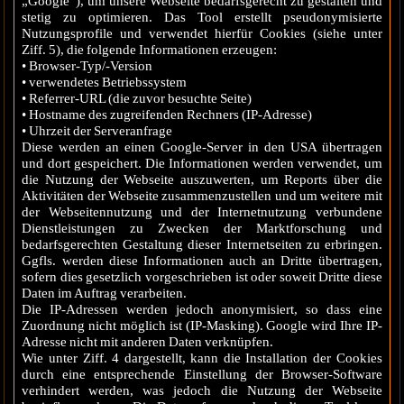
„Google“), um unsere Webseite bedarfsgerecht zu gestalten und
stetig zu optimieren. Das Tool erstellt pseudonymisierte
Nutzungsprofile und verwendet hierfür Cookies (siehe unter
Ziff. 5), die folgende Informationen erzeugen:
• Browser-Typ/-Version
• verwendetes Betriebssystem
• Referrer-URL (die zuvor besuchte Seite)
• Hostname des zugreifenden Rechners (IP-Adresse)
• Uhrzeit der Serveranfrage
Diese werden an einen Google-Server in den USA übertragen
und dort gespeichert. Die Informationen werden verwendet, um
die Nutzung der Webseite auszuwerten, um Reports über die
Aktivitäten der Webseite zusammenzustellen und um weitere mit
der Webseitennutzung und der Internetnutzung verbundene
Dienstleistungen zu Zwecken der Marktforschung und
bedarfsgerechten Gestaltung dieser Internetseiten zu erbringen.
Ggfls. werden diese Informationen auch an Dritte übertragen,
sofern dies gesetzlich vorgeschrieben ist oder soweit Dritte diese
Daten im Auftrag verarbeiten.
Die IP-Adressen werden jedoch anonymisiert, so dass eine
Zuordnung nicht möglich ist (IP-Masking). Google wird Ihre IP-
Adresse nicht mit anderen Daten verknüpfen.
Wie unter Ziff. 4 dargestellt, kann die Installation der Cookies
durch eine entsprechende Einstellung der Browser-Software
verhindert werden, was jedoch die Nutzung der Webseite