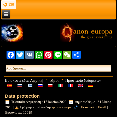
136
Facebook
Twitter
VK
WhatsApp
Pinterest
Line
WeChat
Share
Αρχική
νόμος
Βρίσκεστε εδώ:
Προστασία δεδομένων
Data protection
Τελευταία ενημέρωση : 17 Ιουλίου 2020
|
Δημοσιεύθηκε : 24 Μαϊος
2015
|
Γράφτηκε από τον/την
qanon europa
|
Εκτύπωση
|
Email
|
Εμφανίσεις: 16019