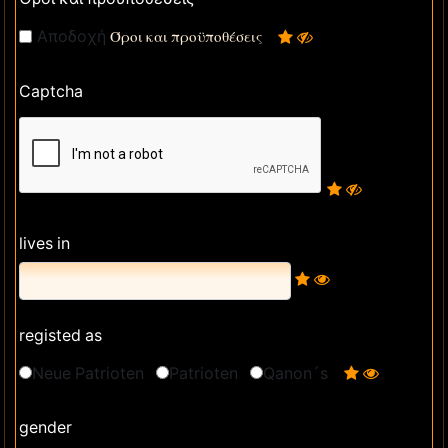
Αποδοχή
Όροι και προϋποθέσεις
Captcha
lives in
registed as
Neue Patrioten
Patrioten
Qanon´s
gender