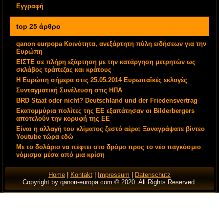
Εγγραφή
top 25 άρθρο
qanon eurpopa Κοινότητα, ανεξάρτητη πύλη ειδήσεων για την
Ευρώπη
ΕΙΣΤΕ σε πλήρη εξάρτηση με την κατάργηση μετρητών ως
σκλάβος τράπεζας και κράτους
Η Ευρώπη σήμερα στις 25.05.2014 Ευρωπαϊκές εκλογές
Συνταγματική Συνέλευση στις ΗΠΑ
BRD Staat oder nicht? Deutschland und der Friedensvertrag
Εκατομμύρια πολίτες της ΕΕ εξαπάτησαν οι Bilderbergers
αποτελούν την κορυφή της ΕΕ
Είναι η αλλαγή του κλίματος ζεστό αέρα; Ξαναγράψατε βίντεο
Youtube τώρα εδώ
Με το δολάριο να πέφτει στο δρόμο προς το νέο παγκόσμιο
νόμισμα μέσα από μια κρίση
Home
|
Kontakt
|
Impressum
|
Datenschutz
Copyright by qanon-europa.com © 2020. All Rights Reserved.