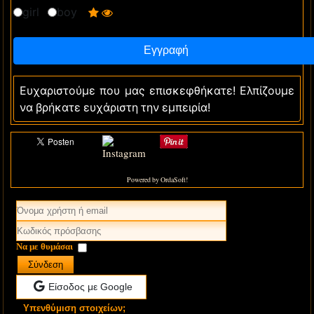
girl
boy
Ευχαριστούμε που μας επισκεφθήκατε! Ελπίζουμε
να βρήκατε ευχάριστη την εμπειρία!
Powered by OrdaSoft!
Να με θυμάσαι
Σύνδεση
Είσοδος με Google
Υπενθύμιση στοιχείων;