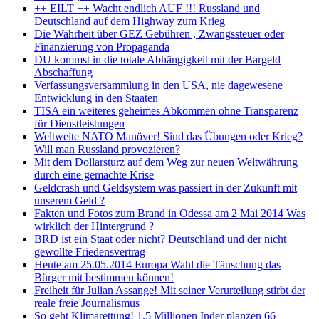
++ EILT ++ Wacht endlich AUF !!! Russland und
Deutschland auf dem Highway zum Krieg
Die Wahrheit über GEZ Gebühren , Zwangssteuer oder
Finanzierung von Propaganda
DU kommst in die totale Abhängigkeit mit der Bargeld
Abschaffung
Verfassungsversammlung in den USA, nie dagewesene
Entwicklung in den Staaten
TISA ein weiteres geheimes Abkommen ohne Transparenz
für Dienstleistungen
Weltweite NATO Manöver! Sind das Übungen oder Krieg?
Will man Russland provozieren?
Mit dem Dollarsturz auf dem Weg zur neuen Weltwährung
durch eine gemachte Krise
Geldcrash und Geldsystem was passiert in der Zukunft mit
unserem Geld ?
Fakten und Fotos zum Brand in Odessa am 2 Mai 2014 Was
wirklich der Hintergrund ?
BRD ist ein Staat oder nicht? Deutschland und der nicht
gewollte Friedensvertrag
Heute am 25.05.2014 Europa Wahl die Täuschung das
Bürger mit bestimmen können!
Freiheit für Julian Assange! Mit seiner Verurteilung stirbt der
reale freie Journalismus
So geht Klimarettung! 1,5 Millionen Inder planzen 66