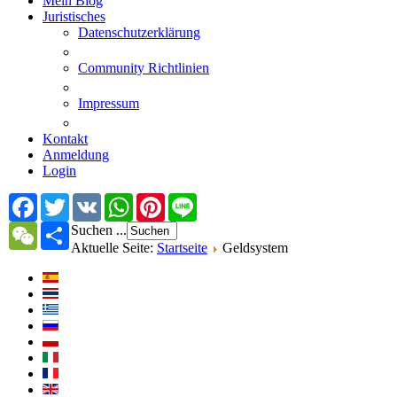
Mein Blog
Juristisches
Datenschutzerklärung
Community Richtlinien
Impressum
Kontakt
Anmeldung
Login
Facebook
Twitter
VK
WhatsApp
Pinterest
Line
Suchen ...
WeChat
Share
Aktuelle Seite:
Startseite
Geldsystem