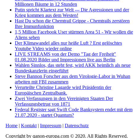
Millionen Bäume in 12 Stunden
Putin spricht Klartext zur Welt --- Die Agressionen und der
Krieg kommen aus dem Westen!
Hast Du schon die Chemtrail Grippe - Chemtrails zerstören
Ihre Immunfunktion
1,5 Million Facebook User stürmen Area 51 - Wir wollen die
Aliens sehen
Der Klimawandel alles nur heiße Luft ? Erst gelöschtes
Youtube Video wieder online
LIVE STREAMS von der Demo "Tag der Freiheit"
01.08.2020 Bilder und Impressionen live aus Berlin
Wahlen Sinnlos, das steht fest, wird AKK heimlich als neue
Bundeskanzlerin eingeführt
Steve Bannon Forscher aus dem Virologie-Labor in Wuhan
arbeiten mit FBI zusammen
Verurteilte Christine Lagarde wird Präsidentin der
Europäischen Zentralbank.
Zwei Verfassungen in den Vereinigten Staaten Der
Verfassungsbetrug von 1871
Federal Register sagt Swift Code Banksystem endet mit dem
21.07.2020 - startet Quantum?
Home
|
Kontakt
|
Impressum
|
Datenschutz
Copyright by qanon-europa.com © 2020. All Rights Reserved.