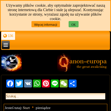
Używamy plików cookie, aby optymalnie zaprojektować naszą
stronę internetową dla Ciebie i stale ją ulepszać. Kontynuując
korzystanie ze strony, wyrażasz zgodę na używanie plików
cookie.
Więcej informacji
OK
136
Facebook
Twitter
VK
WhatsApp
Pinterest
Line
WeChat
Share
Start
Jesteś tutaj:
pieniądze