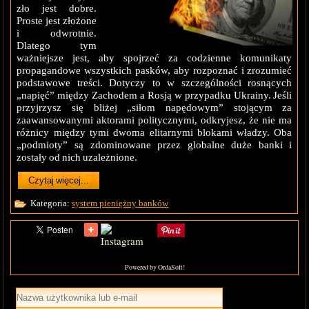
zło jest dobre.
Proste jest złożone
i odwrotnie.
Dlatego tym
ważniejsze jest, aby spojrzeć za codzienne komunikaty
propagandowe wszystkich pasków, aby rozpoznać i zrozumieć
podstawowe treści. Dotyczy to w szczególności rosnących
„napięć” między Zachodem a Rosją w przypadku Ukrainy. Jeśli
przyjrzysz się bliżej „siłom napędowym” stojącym za
zaawansowanymi aktorami politycznymi, odkryjesz, że nie ma
różnicy między tymi dwoma elitarnymi blokami władzy. Oba
„podmioty” są zdominowane przez globalne duże banki i
zostały od nich uzależnione.
Czytaj więcej...
Kategoria:
system pieniężny banków
Powered by OrdaSoft!