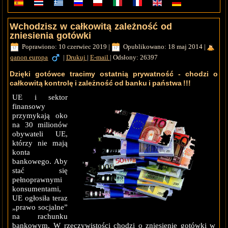
Wchodzisz w całkowitą zależność od
zniesienia gotówki
Poprawiono: 10 czerwiec 2019
|
Opublikowano: 18 maj 2014
|
qanon europa
|
Drukuj
|
E-mail
|
Odsłony: 26397
Dzięki gotówce tracimy ostatnią prywatność - chodzi o
całkowitą kontrolę i zależność od banku i państwa !!!
UE i sektor
finansowy
przymykają oko
na 30 milionów
obywateli UE,
którzy nie mają
konta
bankowego. Aby
stać się
pełnoprawnymi
konsumentami,
UE ogłosiła teraz
„prawo socjalne”
na rachunku
bankowym. W rzeczywistości chodzi o zniesienie gotówki w