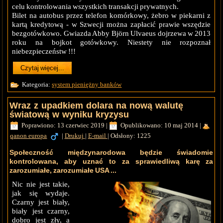
celu kontrolowania wszystkich transakcji prywatnych.
Bilet na autobus przez telefon komórkowy, żebro w piekarni z
kartą kredytową - w Szwecji można zapłacić prawie wszędzie
bezgotówkowo. Gwiazda Abby Björn Ulvaeus dojrzewa w 2013
roku na bojkot gotówkowy. Niestety nie rozpoznał
niebezpieczeństw !!!
Czytaj więcej...
Kategoria:
system pieniężny banków
Wraz z upadkiem dolara na nową walutę
światową w wyniku kryzysu
Poprawiono: 13 czerwiec 2019
|
Opublikowano: 10 maj 2014
|
qanon europa
|
Drukuj
|
E-mail
|
Odsłony: 1225
Społeczność międzynarodowa będzie świadomie
kontrolowana, aby uznać to za sprawiedliwą karę za
zarozumiałe, zarozumiałe USA ...
Nic nie jest takie,
jak się wydaje.
Czarny jest biały,
biały jest czarny,
dobro jest zły, a