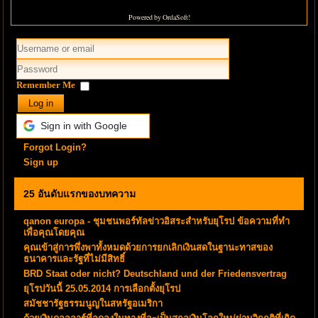
Powered by OrdaSoft!
Remember Me
Log in
Sign in with Google
Forgot Login?
Sign up
25 อันดับแรกของบทความ
qanon europa - ชุมชนพอร์ทัลข่าวอิสระสำหรับยุโรป ข้อความที่ทำ
เพื่อคุณโดยคุณ
คุณเข้าสู่การพึ่งพาทั้งหมดด้วยการยกเลิกเงินสดในฐานะทาสของ
ธนาคารและรัฐที่ไม่มีสิทธิ์
BRD Staat oder nicht? Deutschland und der Friedensvertrag
ยุโรปวันนี้ 25.05.2014 การเลือกตั้งยุโรป
สมัชชารัฐธรรมนูญในสหรัฐอเมริกา