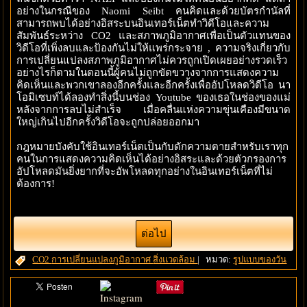
อย่างในกรณีของ Naomi Seibt คนคิดและด้วยบัตรกำนัลที่
สามารถพบได้อย่างอิสระบนอินเทอร์เน็ตทำวิดีโอและความ
สัมพันธ์ระหว่าง CO2 และสภาพภูมิอากาศเพื่อเป็นตัวแทนของ
วิดีโอที่เพิ่งลบและป้องกันไม่ให้แพร่กระจาย , ความจริงเกี่ยวกับ
การเปลี่ยนแปลงสภาพภูมิอากาศไม่ควรถูกเปิดเผยอย่างรวดเร็ว
อย่างไรก็ตามในตอนนี้ผู้คนไม่ถูกขัดขวางจากการแสดงความ
คิดเห็นและพวกเขาลองอีกครั้งและอีกครั้งเพื่ออัปโหลดวิดีโอ นา
โอมิเซบท์ได้ลองทำสิ่งนี้บนช่อง Youtube ของเธอในช่องของแม่
หลังจากการลบไม่สำเร็จ เมื่อคลื่นแห่งความขุ่นเคืองมีขนาด
ใหญ่เกินไปอีกครั้งวิดีโอจะถูกปล่อยออกมา
กฎหมายบังคับใช้อินเทอร์เน็ตเป็นกับดักความตายสำหรับเราทุก
คนในการแสดงความคิดเห็นได้อย่างอิสระและด้วยตัวกรองการ
อัปโหลดมันยิ่งยากที่จะอัพโหลดทุกอย่างในอินเทอร์เน็ตที่ไม่
ต้องการ!
ต่อไป
CO2
การเปลี่ยนแปลงภูมิอากาศ
สิ่งแวดล้อม
|
หมวด:
รูปแบบของวัน