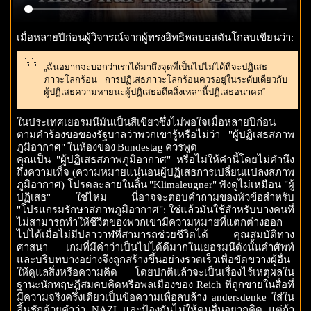
เมื่อหลายปีก่อนผู้วิจารณ์จากผู้ทรงอิทธิพลบอสตันโกลบเขียนว่า:
„ฉันอยากจะบอกว่าเราได้มาถึงจุดที่เป็นไปไม่ได้ที่จะปฏิเสธ
ภาวะโลกร้อน การปฏิเสธภาวะโลกร้อนควรอยู่ในระดับเดียวกับ
ผู้ปฏิเสธความหายนะผู้ปฏิเสธอดีตสิ่งเหล่านี้ปฏิเสธอนาคต“
ในประเทศเยอรมนีมันเป็นสีเขียวซึ่งไม่พอใจเมื่อหลายปีก่อน
ตามคำร้องขอของรัฐบาลว่าพวกเขารู้หรือไม่ว่า "ผู้ปฏิเสธสภาพ
ภูมิอากาศ" ในห้องของ Bundestag ควรพูด
คุณเป็น "ผู้ปฏิเสธสภาพภูมิอากาศ" หรือไม่ให้คำนี้โดยไม่คำนึง
ถึงความเท็จ (ความหมายแน่นอนผู้ปฏิเสธการเปลี่ยนแปลงสภาพ
ภูมิอากาศ) โปรดละลายในลิ้น "Klimaleugner" ฟังดูไม่เหมือน "ผู้
ปฏิเสธ" ใช่ไหม นี่อาจจะตอบคำถามของหัวข้อสำหรับ
"โปรแกรมรักษาสภาพภูมิอากาศ": ใช่แล้วมันใช้สำหรับบางคนที่
ไม่สามารถทำให้ชีวิตของพวกเขามีความหมายที่แตกต่างออก
ไปได้เมื่อไม่มีปลาวาฬที่สามารถช่วยชีวิตได้ คุณสมบัติทาง
ศาสนา เกมที่มีคำว่าเป็นไปได้ดีมากในเยอรมนีดังนั้นคำศัพท์
และบริบทบางอย่างจึงถูกสร้างขึ้นอย่างรวดเร็วเพื่อขัดขวางผู้อื่น
ให้ดูแลสิ่งหรือความคิด โดยปกติแล้วจะเป็นเรื่องไร้เหตุผลใน
ฐานะนักทฤษฎีสมคบคิดหรือพลเมืองของ Reich ที่ถูกขายในสื่อที่
มีความจริงครึ่งเดียวเป็นข้อความเพื่อลบล้าง andersdenke ใส่ใน
ลิ้นชักด้วยคำว่า NAZI และป้องกันไม่ให้คนอื่นอยากคิด แต่ถ้า