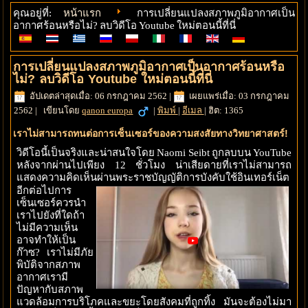
หน้าแรก
คุณอยู่ที่:
การเปลี่ยนแปลงสภาพภูมิอากาศเป็น
อากาศร้อนหรือไม่? ลบวิดีโอ Youtube ใหม่ตอนนี้ที่นี่
การเปลี่ยนแปลงสภาพภูมิอากาศเป็นอากาศร้อนหรือ
ไม่? ลบวิดีโอ Youtube ใหม่ตอนนี้ที่นี่
อัปเดตล่าสุดเมื่อ: 06 กรกฎาคม 2562
|
เผยแพร่เมื่อ: 03 กรกฎาคม
2562
|
เขียนโดย
qanon europa
|
พิมพ์
|
อีเมล
|
ฮิต: 1365
เราไม่สามารถทนต่อการเซ็นเซอร์ของความสงสัยทางวิทยาศาสตร์!
วิดีโอนี้เป็นจริงและน่าสนใจโดย Naomi Seibt ถูกลบบน YouTube
หลังจากผ่านไปเพียง 12 ชั่วโมง น่าเสียดายที่เราไม่สามารถ
แสดงความคิดเห็นผ่านพระราชบัญญัติการบังคับใช้อินเทอร์เน็ต
อีกต่อไป
การ
เซ็นเซอร์ควรนำ
เราไปยังที่ใดถ้า
ไม่มีความเห็น
อาจทำให้เป็น
ก๊าซ? เราไม่มีภัย
พิบัติจากสภาพ
อากาศเรามี
ปัญหากับสภาพ
แวดล้อมการบริโภคและขยะโดยสังคมที่ถูกทิ้ง มันจะต้องไม่มา