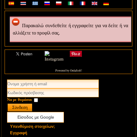
Παρακαλώ συνδεθείτε ή εγγραφείτε για να δείτε ή να
αλλάξετε το προφίλ σας.
Powered by OrdaSoft!
Να με θυμάσαι
Σύνδεση
Είσοδος με Google
Υπενθύμιση στοιχείων;
Εγγραφή