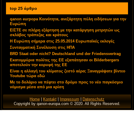
top 25 άρθρο
qanon eurpopa Κοινότητα, ανεξάρτητη πύλη ειδήσεων για την
Ευρώπη
ΕΙΣΤΕ σε πλήρη εξάρτηση με την κατάργηση μετρητών ως
σκλάβος τράπεζας και κράτους
Η Ευρώπη σήμερα στις 25.05.2014 Ευρωπαϊκές εκλογές
Συνταγματική Συνέλευση στις ΗΠΑ
BRD Staat oder nicht? Deutschland und der Friedensvertrag
Εκατομμύρια πολίτες της ΕΕ εξαπάτησαν οι Bilderbergers
αποτελούν την κορυφή της ΕΕ
Είναι η αλλαγή του κλίματος ζεστό αέρα; Ξαναγράψατε βίντεο
Youtube τώρα εδώ
Με το δολάριο να πέφτει στο δρόμο προς το νέο παγκόσμιο
νόμισμα μέσα από μια κρίση
Home
|
Kontakt
|
Impressum
|
Datenschutz
Copyright by qanon-europa.com © 2020. All Rights Reserved.