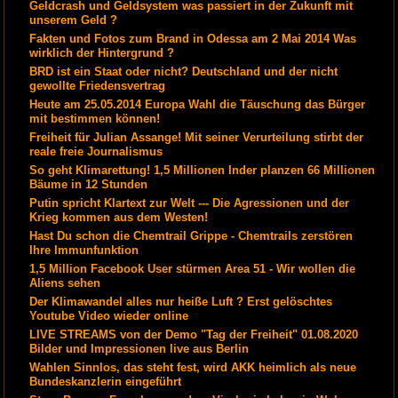
Geldcrash und Geldsystem was passiert in der Zukunft mit
unserem Geld ?
Fakten und Fotos zum Brand in Odessa am 2 Mai 2014 Was
wirklich der Hintergrund ?
BRD ist ein Staat oder nicht? Deutschland und der nicht
gewollte Friedensvertrag
Heute am 25.05.2014 Europa Wahl die Täuschung das Bürger
mit bestimmen können!
Freiheit für Julian Assange! Mit seiner Verurteilung stirbt der
reale freie Journalismus
So geht Klimarettung! 1,5 Millionen Inder planzen 66 Millionen
Bäume in 12 Stunden
Putin spricht Klartext zur Welt --- Die Agressionen und der
Krieg kommen aus dem Westen!
Hast Du schon die Chemtrail Grippe - Chemtrails zerstören
Ihre Immunfunktion
1,5 Million Facebook User stürmen Area 51 - Wir wollen die
Aliens sehen
Der Klimawandel alles nur heiße Luft ? Erst gelöschtes
Youtube Video wieder online
LIVE STREAMS von der Demo "Tag der Freiheit" 01.08.2020
Bilder und Impressionen live aus Berlin
Wahlen Sinnlos, das steht fest, wird AKK heimlich als neue
Bundeskanzlerin eingeführt