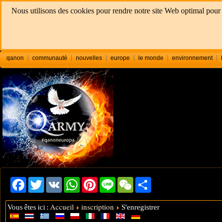
Nous utilisons des cookies pour rendre notre site Web optimal pour v
qanon
communauté
nouvelles
europe
le monde
environnement
Facebook
Twitter
VK
WhatsApp
Pinterest
Line
WeChat
Share
Accueil
inscription
Vous êtes ici :
S'enregistrer