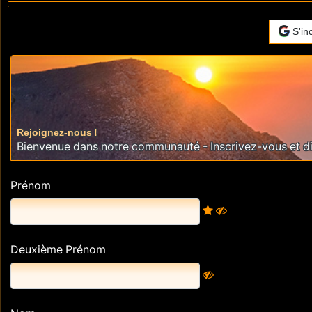
S'in
Rejoignez-nous !
Bienvenue dans notre communauté - Inscrivez-vous et di
Prénom
Deuxième Prénom