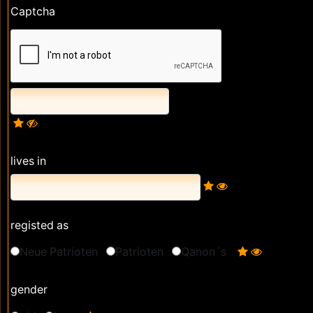
Captcha
lives in
registed as
Neue Patrioten
Patrioten
Qanon´s
gender