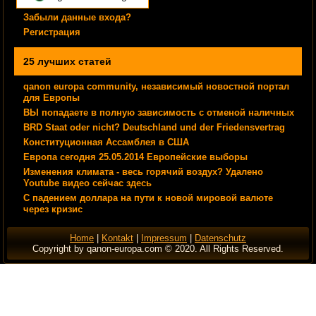
Забыли данные входа?
Регистрация
25 лучших статей
qanon europa community, независимый новостной портал
для Европы
ВЫ попадаете в полную зависимость с отменой наличных
BRD Staat oder nicht? Deutschland und der Friedensvertrag
Конституционная Ассамблея в США
Европа сегодня 25.05.2014 Европейские выборы
Изменения климата - весь горячий воздух? Удалено
Youtube видео сейчас здесь
С падением доллара на пути к новой мировой валюте
через кризис
Home
|
Kontakt
|
Impressum
|
Datenschutz
Copyright by qanon-europa.com © 2020. All Rights Reserved.