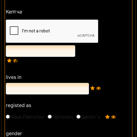
Кептча
lives in
registed as
Neue Patrioten
Patrioten
Qanon´s
gender