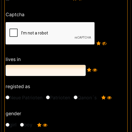
Captcha
lives in
registed as
Neue Patrioten
Patrioten
Qanon´s
gender
girl
boy