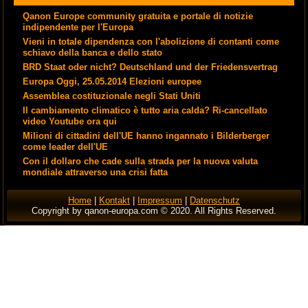
Qanon Europe community gratuita e portale di notizie
indipendente per l'Europa
Vieni in totale dipendenza con l'abolizione di contanti come
schiavo della banca e dello stato
BRD Staat oder nicht? Deutschland und der Friedensvertrag
Europa Oggi, 25.05.2014 Elezioni europee
Assemblea costituzionale negli Stati Uniti
Il cambiamento climatico è tutto aria calda? Ri-cancellato
video Youtube ora qui
Milioni di cittadini dell'UE hanno ingannato i Bilderberger
come leader dell'UE
Con il dollaro che cade sulla strada per la nuova valuta
mondiale attraverso una crisi fatta
Home
|
Kontakt
|
Impressum
|
Datenschutz
Copyright by qanon-europa.com © 2020. All Rights Reserved.