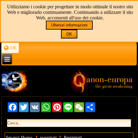
Utilizziamo i cookie per progettare in modo ottimale il nostro sito
Web e migliorarlo continuamente. Continuando a utilizzare il sito
Web, acconsenti all'uso dei cookie.
Ulteriori informazioni
OK
136
Facebook
Twitter
VK
WhatsApp
Pinterest
Line
WeChat
Share
Home
registrati
Sei qui:
Registrati