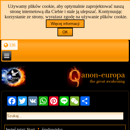
Używamy plików cookie, aby optymalnie zaprojektować naszą
stronę internetową dla Ciebie i stale ją ulepszać. Kontynuując
korzystanie ze strony, wyrażasz zgodę na używanie plików cookie.
Więcej informacji
OK
136
Facebook
Twitter
VK
WhatsApp
Pinterest
Line
WeChat
Share
Start
Jesteś tutaj:
środowisko