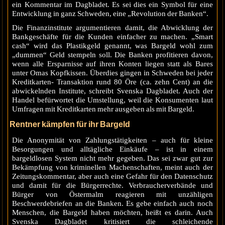
ein Kommentar im Dagbladet. Es sei dies ein Symbol für eine
Entwicklung in ganz Schweden, eine „Revolution der Banken“.
Die Finanzinstitute argumentieren damit, die Abwicklung der
Bankgeschäfte für die Kunden einfacher zu machen. „Smart
cash“ wird das Plastikgeld genannt, was Bargeld wohl zum
„dummen“ Geld stempeln soll. Die Banken profitieren davon,
wenn alle Ersparnisse auf ihren Konten liegen statt als Bares
unter Omas Kopfkissen. Überdies gingen in Schweden bei jeder
Kreditkarten- Transaktion rund 80 Öre (ca. zehn Cent) an die
abwickelnden Institute, schreibt Svenska Dagbladet. Auch der
Handel befürwortet die Umstellung, weil die Konsumenten laut
Umfragen mit Kreditkarten mehr ausgeben als mit Bargeld.
Rentner kämpfen für ihr Bargeld
Die Anonymität von Zahlungstätigkeiten – auch für kleine
Besorgungen und alltägliche Einkäufe – ist in einem
bargeldlosen System nicht mehr gegeben. Das sei zwar gut zur
Bekämpfung von kriminellen Machenschaften, meint auch der
Zeitungskommentar, aber auch eine Gefahr für den Datenschutz
und damit für die Bürgerrechte. Verbraucherverbände und
Bürger von Östermalm reagieren mit unzähligen
Beschwerdebriefen an die Banken. Es gebe einfach auch noch
Menschen, die Bargeld haben möchten, heißt es darin. Auch
Svenska Dagbladet kritisiert die schleichende