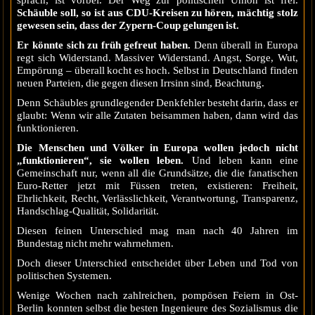
Schäuble soll, so ist aus CDU-Kreisen zu hören, mächtig stolz
gewesen sein, dass der Zypern-Coup gelungen ist.
Er könnte sich zu früh gefreut haben.
Denn überall in Europa
regt sich Widerstand. Massiver Widerstand. Angst, Sorge, Wut,
Empörung – überall kocht es hoch. Selbst in Deutschland finden
neuen Parteien, die gegen diesen Irrsinn sind, Beachtung.
Denn Schäubles grundlegender Denkfehler besteht darin, dass er
glaubt: Wenn wir alle Zutaten beisammen haben, dann wird das
funktionieren.
Die Menschen und Völker in Europa wollen jedoch nicht
„funktionieren“, sie wollen leben.
Und leben kann eine
Gemeinschaft nur, wenn all die Grundsätze, die die fanatischen
Euro-Retter jetzt mit Füssen treten, existieren: Freiheit,
Ehrlichkeit, Recht, Verlässlichkeit, Verantwortung, Transparenz,
Handschlag-Qualität, Solidarität.
Diesen feinen Unterschied mag man nach 40 Jahren im
Bundestag nicht mehr wahrnehmen.
Doch dieser Unterschied entscheidet über Leben und Tod von
politischen Systemen.
Wenige Wochen nach zahlreichen, pompösen Feiern in Ost-
Berlin konnten selbst die besten Ingenieure des Sozialismus die