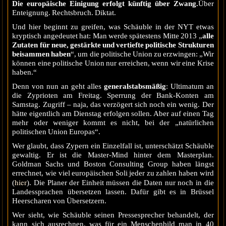
Die europäische Einigung erfolgt künftig über Zwang.
Über
Enteignung. Rechtsbruch. Diktat.
Und hier beginnt zu greifen, was Schäuble in der NYT etwas
kryptisch angedeutet hat: Man werde spätestens Mitte 2013 „
alle
Zutaten für neue, gestärkte und vertiefte politische Strukturen
beisammen haben
“, um die politische Union zu erzwingen: „Wir
können eine politische Union nur erreichen, wenn wir eine Krise
haben.“
Denn von nun an geht alles
generalstabsmäßig
: Ultimatum an
die Zyprioten am Freitag. Sperrung der Bank-Konten am
Samstag. Zugriff – naja, das verzögert sich noch ein wenig. Der
hätte eigentlich am Dienstag erfolgen sollen. Aber auf einen Tag
mehr oder weniger kommt es nicht, bei der „natürlichen
politischen Union Europas“.
Wer glaubt, dass Zypern ein Einzelfall ist, unterschätzt Schäuble
gewaltig. Er ist die Master-Mind hinter dem Masterplan.
Goldman Sachs und Boston Consulting Group haben längst
errechnet, wie viel europäischen Soli jeder zu zahlen haben wird
hier
(
). Die Planer der Einheit müssen die Daten nur noch in die
Landessprachen übersetzen lassen. Dafür gibt es in Brüssel
Heerscharen von Übersetzern.
Wer sieht, wie Schäuble seinen Pressesprecher behandelt, der
kann sich ausrechnen, was für ein Menschenbild man in 40