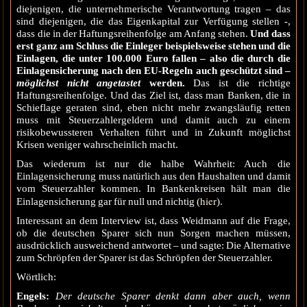
diejenigen, die unternehmerische Verantwortung tragen – das
sind diejenigen, die das Eigenkapital zur Verfügung stellen -,
dass die in der Haftungsreihenfolge am Anfang stehen.
Und dass
erst ganz am Schluss die Einleger beispielsweise stehen und die
Einlagen, die unter 100.000 Euro fallen – also die durch die
Einlagensicherung nach den EU-Regeln auch geschützt sind –
möglichs
t
nicht angetastet
werden.
Das ist die richtige
Haftungsreihenfolge. Und das Ziel ist, dass man Banken, die in
Schieflage geraten sind, eben nicht mehr zwangsläufig retten
muss mit Steuerzahlergeldern und damit auch zu einem
risikobewussteren Verhalten führt und in Zukunft möglichst
Krisen weniger wahrscheinlich macht.
Das wiederum ist nur die halbe Wahrheit: Auch die
Einlagensicherung muss natürlich aus den Haushalten und damit
vom Steuerzahler kommen. In Bankenkreisen hält man die
hier
Einlagensicherung gar für null und nichtig (
).
Interessant an dem Interview ist, dass Weidmann auf die Frage,
ob die deutschen Sparer sich nun Sorgen machen müssen,
ausdrücklich ausweichend antwortet – und sagte: Die Alternative
zum Schröpfen der Sparer ist das Schröpfen der Steuerzahler.
Wörtlich:
Engels:
Der deutsche Sparer denkt dann aber auch, wenn