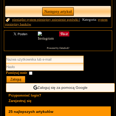
Następny artykuł
pieniądze
system pieniężny
zniesienie gotówki
|
Kategoria:
system
pieniężny banków
Powered by OrdaSoft!
Pamiętaj mnie
Zaloguj
Zaloguj się za pomocą Google
Przypomnieć login?
Zarejestruj się
25 najlepszych artykułów