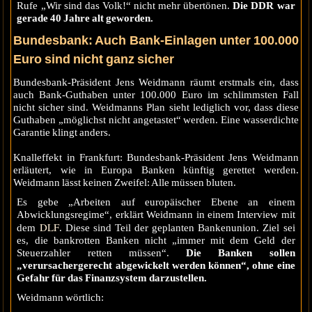
Rufe „Wir sind das Volk!“ nicht mehr übertönen.
Die DDR war
gerade 40 Jahre alt geworden.
Bundesbank: Auch Bank-Einlagen unter 100.000
Euro sind nicht ganz sicher
Bundesbank-Präsident Jens Weidmann räumt erstmals ein, dass
auch Bank-Guthaben unter 100.000 Euro im schlimmsten Fall
nicht sicher sind. Weidmanns Plan sieht lediglich vor, dass diese
Guthaben „möglichst nicht angetastet“ werden. Eine wasserdichte
Garantie klingt anders.
Knalleffekt in Frankfurt: Bundesbank-Präsident Jens Weidmann
erläutert, wie in Europa Banken künftig gerettet werden.
Weidmann lässt keinen Zweifel: Alle müssen bluten.
Es gebe „Arbeiten auf europäischer Ebene an einem
Abwicklungsregime“, erklärt Weidmann in einem Interview mit
DLF
dem
. Diese sind Teil der geplanten Bankenunion. Ziel sei
es, die bankrotten Banken nicht „immer mit dem Geld der
Steuerzahler retten müssen“.
Die Banken sollen
„verursachergerecht abgewickelt werden können“, ohne eine
Gefahr für das Finanzsystem darzustellen.
Weidmann wörtlich: