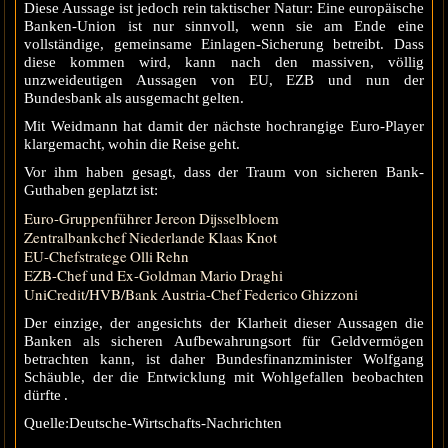
Diese Aussage ist jedoch rein taktischer Natur: Eine europäische
Banken-Union ist nur sinnvoll, wenn sie am Ende eine
vollständige, gemeinsame Einlagen-Sicherung betreibt. Dass
diese kommen wird, kann nach den massiven, völlig
unzweideutigen Aussagen von EU, EZB und nun der
Bundesbank als ausgemacht gelten.
Mit Weidmann hat damit der nächste hochrangige Euro-Player
klargemacht, wohin die Reise geht.
Vor ihm haben gesagt, dass der Traum von sicheren Bank-
Guthaben geplatzt ist:
Euro-Gruppenführer Jereon Dijsselbloem
Zentralbankchef Niederlande Klaas Knot
EU-Chefstratege Olli Rehn
EZB-Chef und Ex-Goldman Mario Draghi
UniCredit/HVB/Bank Austria-Chef Federico Ghizzoni
Der einzige, der angesichts der Klarheit dieser Aussagen die
Banken als sicheren Aufbewahrungsort für Geldvermögen
betrachten kann, ist daher Bundesfinanzminister Wolfgang
Schäuble, der die Entwicklung mit Wohlgefallen beobachten
dürfte .
Quelle:Deutsche-Wirtschafts-Nachrichten