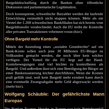
Bargeldabschaffung durch die Banken ohne öffentliche
Diskussion und parlamentarische Legitimation.
Doch konsequente, schwedische Barzahler werden die laufende
Entwicklung vermutlich nicht stoppen können. Mehr als ein
Viertel der 1.200 schwedischen Bankfilialen hat sich bereits vom
Bargeldtransfer verabschiedet. Auch die EU treibt die Kontrolle
hier
aller privaten Transaktionen vehement voran (
).
Ohne Bargeld mehr Kontrolle
Mittels der Ausrufung eines „sozialen Grundrechts“ auf ein
Bank-Konto sollen auch jene 30 Millionen EU-Bürger zu
Vollkunden gemacht werden, die noch über kein solches
verfügen. Der Vorteil für die EU liegt auf der Hand.
Kontobewegungen sind viel leichter zu kontrollieren als
Bargeld. Und außerdem lässt sich eine Beteiligung der Bürger an
einer Bankensanierung leichter durchführen. Wenn die Konten
prall gefüllt sind, weil kein Bargeld mehr existiert kann durch
eine eventuelle Zwangsabgabe mehr Geld abgezwackt werden
hier
(mehr
).
Wolfgang Schäuble: Der gefährlichste Mann
Europas
Die Banken Zwangs-Abgabe in Zypern war kein Betriebsunfall.