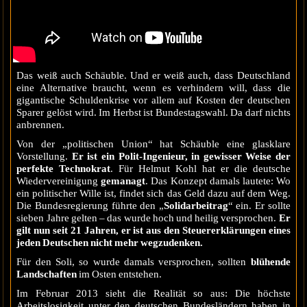
Das weiß auch Schäuble. Und er weiß auch, dass Deutschland
eine Alternative braucht, wenn es verhindern will, dass die
gigantische Schuldenkrise vor allem auf Kosten der deutschen
Sparer gelöst wird. Im Herbst ist Bundestagswahl. Da darf nichts
anbrennen.
Von der „politischen Union“ hat Schäuble eine glasklare
Vorstellung.
Er ist ein Polit-Ingenieur, in gewisser Weise der
perfekte Technokrat
. Für Helmut Kohl hat er die deutsche
Wiedervereinigung
gemanagt
. Das Konzept damals lautete: Wo
ein politischer Wille ist, findet sich das Geld dazu auf dem Weg.
Die Bundesregierung führte den „
Solidarbeitrag
“ ein. Er sollte
sieben Jahre gelten – das wurde hoch und heilig versprochen.
Er
gilt nun seit 21 Jahren, er ist aus den Steuererklärungen eines
jeden Deutschen nicht mehr wegzudenken.
Für den Soli, so wurde damals versprochen, sollten
blühende
Landschaften
im Osten entstehen.
Im Februar 2013 sieht die Realität so aus: Die höchste
Arbeitslosigkeit unter den deutschen Bundesländern haben in