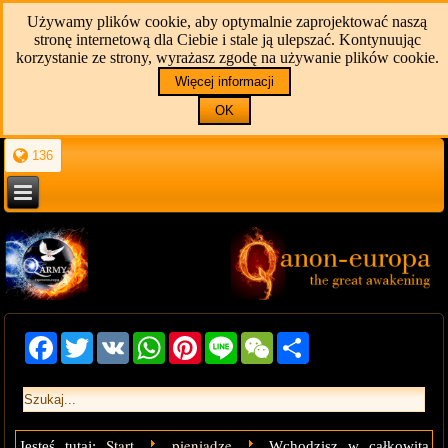
Używamy plików cookie, aby optymalnie zaprojektować naszą
stronę internetową dla Ciebie i stale ją ulepszać. Kontynuując
korzystanie ze strony, wyrażasz zgodę na używanie plików cookie.
Więcej informacji
OK
136
Facebook
Twitter
VK
WhatsApp
Pinterest
Line
WeChat
Share
Start
pieniądze
Jesteś tutaj:
Wchodzisz w całkowitą