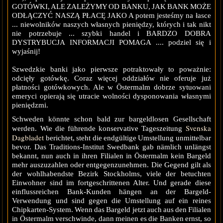
GOTÓWKI, ALE ZALEŻYMY OD BANKU, JAK BANK MOŻE
ODŁĄCZYĆ NASZĄ PŁACĘ JAKO A potem jesteśmy na łasce
... niewolników naszych własnych pieniędzy, których i tak nikt
nie potrzebuje ... szybki handel i BARDZO DOBRA
DYSTRYBUCJA INFORMACJI POMAGA .... podziel się i
wyjaśnij!
Szwedzkie banki jako pierwsze potraktowały to poważnie:
odcięły gotówkę. Coraz więcej oddziałów nie oferuje już
płatności gotówkowych. Ale w Östermalm dobrze sytuowani
emeryci opierają się utracie wolności dysponowania własnymi
pieniędzmi.
Schweden könnte schon bald zur bargeldlosen Gesellschaft
Svenska
werden. Wie die führende konservative Tageszeitung
Dagbladet
berichtet, steht die endgültige Umstellung unmittelbar
bevor. Das Traditions-Institut Swedbank gab nämlich unlängst
bekannt, nun auch in ihren Filialen in Östermalm kein Bargeld
mehr auszuzahlen oder entgegenzunehmen. Die Gegend gilt als
der wohlhabendste Bezirk Stockholms, viele der betuchten
Einwohner sind im fortgeschrittenen Alter. Und gerade diese
einflussreichen Bank-Kunden hängen an der Bargeld-
Verwendung und sind gegen die Umstellung auf ein reines
Chipkarten-System. Wenn das Bargeld jetzt auch aus den Filialen
in Östermalm verschwinde, dann meinen es die Banken ernst, so