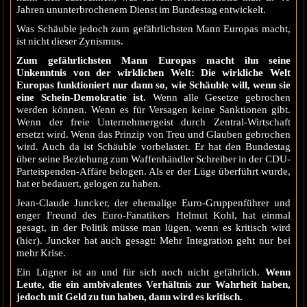
Jahren ununterbrochenem Dienst im Bundestag entwickelt.
Was Schäuble jedoch zum gefährlichsten Mann Europas macht,
ist nicht dieser Zynismus.
Zum gefährlichsten Mann Europas macht ihn seine
Unkenntnis von der wirklichen Welt: Die wirkliche Welt
Europas funktioniert nur dann so, wie Schäuble will, wenn sie
eine Schein-Demokratie ist.
Wenn alle Gesetze gebrochen
werden können. Wenn es für Versagen keine Sanktionen gibt.
Wenn der freie Unternehmergeist durch Zentral-Wirtschaft
ersetzt wird. Wenn das Prinzip von Treu und Glauben gebrochen
wird. Auch da ist Schäuble vorbelastet. Er hat den Bundestag
über seine Beziehung zum Waffenhändler Schreiber in der CDU-
Parteispenden-Affäre belogen. Als er der Lüge überführt wurde,
hat er bedauert, gelogen zu haben.
Jean-Claude Juncker, der ehemalige Euro-Gruppenführer und
enger Freund des Euro-Fanatikers Helmut Kohl, hat einmal
gesagt, in der Politik müsse man lügen, wenn es kritisch wird
hier
(
). Juncker hat auch gesagt: Mehr Integration geht nur bei
mehr Krise.
Ein Lügner ist an und für sich noch nicht gefährlich.
Wenn
Leute, die ein ambivalentes Verhältnis zur Wahrheit haben,
jedoch mit Geld zu tun haben, dann wird es kritisch.