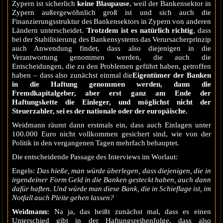
Zypern ist sicherlich
keine Blaupause
, weil der Bankensektor in
Zypern außergewöhnlich groß ist und sich auch die
Finanzierungsstruktur des Bankensektors in Zypern von anderen
Ländern unterscheidet.
Trotzdem
ist es natürlich richtig
, dass
bei der Stabilisierung des Bankensystems das Verursacherprinzip
auch Anwendung findet, dass also diejenigen in die
Verantwortung genommen werden, die auch die
Entscheidungen, die zu den Problemen geführt haben, getroffen
haben – dass also zunächst einmal die
Eigentümer der Banken
in die Haftung genommen werden, dann die
Fremdkapitalgeber, aber erst ganz am Ende der
Haftungskette die Einleger, und möglichst nicht der
Steuerzahler, sei es der nationale oder der europäische.
Weidmann räumt dann erstmals ein, dass auch Einlagen unter
100.000 Euro nicht vollkommen gesichert sind, wie von der
Politik in den vergangenen Tagen mehrfach behauptet.
Die entscheidende Passage des Interviews im Worlaut:
Engels:
Das hieße, man würde überlegen, dass diejenigen, die in
irgendeiner Form Geld in die Banken gesteckt haben, auch dann
dafür haften. Und würde man diese Bank, die in Schieflage ist, im
Notfall auch Pleite gehen lassen?
Weidmann:
Na ja, das heißt zunächst mal, dass es einen
Unterschied gibt in der Haftungsreihenfolge, dass also