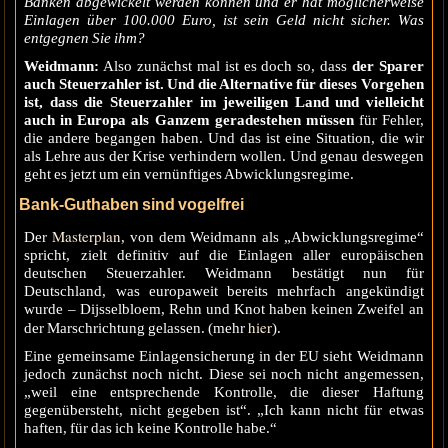
Banken abgewickelt werden können und er hat möglicherweise
Einlagen über 100.000 Euro, ist sein Geld nicht sicher. Was
entgegnen Sie ihm?
Weidmann:
Also zunächst mal ist es doch so, dass
der Sparer
auch Steuerzahler ist. Und die Alternative für dieses Vorgehen
ist, dass die Steuerzahler im jeweiligen Land und vielleicht
auch in Europa als Ganzem geradestehen müssen
für Fehler,
die andere begangen haben. Und das ist eine Situation, die wir
als Lehre aus der Krise verhindern wollen. Und genau deswegen
geht es jetzt um ein vernünftiges Abwicklungsregime.
Bank-Guthaben sind vogelfrei
Masterplan
Der
, von dem Weidmann als „Abwicklungsregime“
spricht, zielt definitiv auf die Einlagen aller europäischen
deutschen Steuerzahler. Weidmann bestätigt nun für
Deutschland, was europaweit bereits mehrfach angekündigt
wurde – Dijsselbloem, Rehn und Knot haben keinen Zweifel an
hier
der Marschrichtung gelassen. (mehr
).
Eine gemeinsame Einlagensicherung in der EU sieht Weidmann
jedoch zunächst noch nicht. Diese sei noch nicht angemessen,
„weil eine entsprechende Kontrolle, die dieser Haftung
gegenübersteht, nicht gegeben ist“. „Ich kann nicht für etwas
haften, für das ich keine Kontrolle habe.“