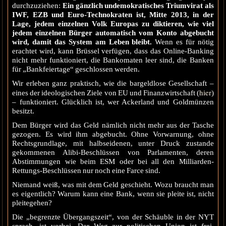
durchzuziehen:
Ein gänzlich undemokratisches Triumvirat als
IWF, EZB und Euro-Technokraten ist, Mitte 2013, in der
Lage, jedem einzelnen Volk Europas zu diktieren, wie viel
jedem einzelnen Bürger automatisch vom Konto abgebucht
wird, damit das System am Leben bleibt.
Wenn es für nötig
erachtet wird, kann Brüssel verfügen, dass das Online-Banking
nicht mehr funktioniert, die Bankomaten leer sind, die Banken
für „Bankfeiertage“ geschlossen werden.
Wir erleben ganz praktisch, wie die bargeldlose Gesellschaft –
hier
eines der ideologischen Ziele von EU und Finanzwirtschaft (
)
– funktioniert. Glücklich ist, wer Ackerland und Goldmünzen
besitzt.
Dem Bürger wird das Geld nämlich nicht mehr aus der Tasche
gezogen. Es wird ihm abgebucht. Ohne Vorwarnung, ohne
Rechtsgrundlage, mit halbseidenen, unter Druck zustande
gekommenen Alibi-Beschlüssen von Parlamenten, deren
Abstimmungen wie beim ESM oder bei all den Milliarden-
Rettungs-Beschlüssen nur noch eine Farce sind.
Niemand weiß, was mit dem Geld geschieht. Wozu braucht man
es eigentlich? Warum kann eine Bank, wenn sie pleite ist, nicht
pleitegehen?
Die „begrenzte Übergangszeit“, von der Schäuble in der NYT
sprach, ist vorbei. Der Weg zur politischen Union ist frei.