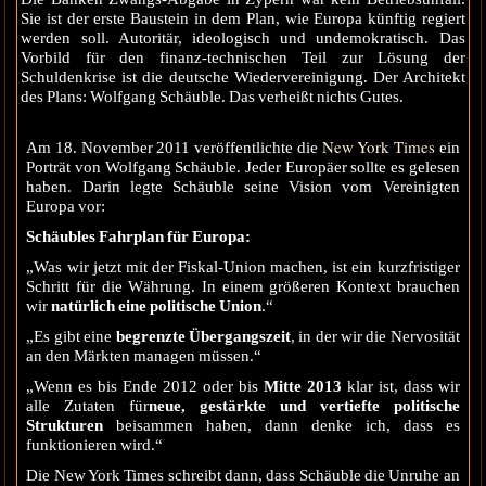
Sie ist der erste Baustein in dem Plan, wie Europa künftig regiert
werden soll. Autoritär, ideologisch und undemokratisch. Das
Vorbild für den finanz-technischen Teil zur Lösung der
Schuldenkrise ist die deutsche Wiedervereinigung. Der Architekt
des Plans: Wolfgang Schäuble. Das verheißt nichts Gutes.
New York Times
Am 18. November 2011 veröffentlichte die
ein
Porträt von Wolfgang Schäuble. Jeder Europäer sollte es gelesen
haben. Darin legte Schäuble seine Vision vom Vereinigten
Europa vor:
Schäubles Fahrplan für Europa:
„Was wir jetzt mit der Fiskal-Union machen, ist ein kurzfristiger
Schritt für die Währung. In einem größeren Kontext brauchen
wir
natürlich eine politische Union
.“
„Es gibt eine
begrenzte Übergangszeit
, in der wir die Nervosität
an den Märkten managen müssen.“
„Wenn es bis Ende 2012 oder bis
Mitte 2013
klar ist, dass wir
alle Zutaten für
neue, gestärkte und vertiefte politische
Strukturen
beisammen haben, dann denke ich, dass es
funktionieren wird.“
Die New York Times schreibt dann, dass Schäuble die Unruhe an