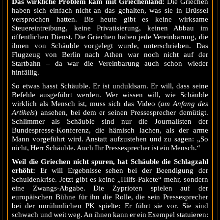
Das wirkliche Problem kam mit Griechenland:
Die Griechen
haben sich einfach nicht an das gehalten, was sie in Brüssel
versprochen hatten. Bis heute gibt es keine wirksame
Steuereintreibung, keine Privatisierung, keinen Abbau im
öffentlichen Dienst. Die Griechen haben jede Vereinbarung, die
ihnen von Schäuble vorgelegt wurde, unterschrieben. Das
Flugzeug von Berlin nach Athen war noch nicht auf der
Startbahn – da war die Vereinbarung auch schon wieder
hinfällig.
So etwas hasst Schäuble. Er ist unduldsam. Er will, dass seine
Befehle ausgeführt werden. Wer wissen will, wie Schäuble
wirklich als Mensch ist, muss sich das Video (
am Anfang des
Artikels
) ansehen, bei dem er seinen Pressesprecher demütigt.
Schlimmer als Schäuble sind nur die Journalisten der
Bundespresse-Konferenz, die hämisch lachen, als der arme
Mann vorgeführt wird. Anstatt aufzustehen und zu sagen: „So
nicht, Herr Schäuble. Auch Ihr Pressesprecher ist ein Mensch.“
Weil die Griechen nicht spuren, hat Schäuble die Schlagzahl
erhöht:
Er will Ergebnisse sehen bei der Beendigung der
Schuldenkrise. Jetzt gibt es keine „Hilfs-Pakete“ mehr, sondern
eine Zwangs-Abgabe. Die Zyprioten spielen auf der
europäischen Bühne für ihn die Rolle, die sein Pressesprecher
bei der unrühmlichen PK spielte: Er führt sie vor. Sie sind
schwach und weit weg. An ihnen kann er ein Exempel statuieren: