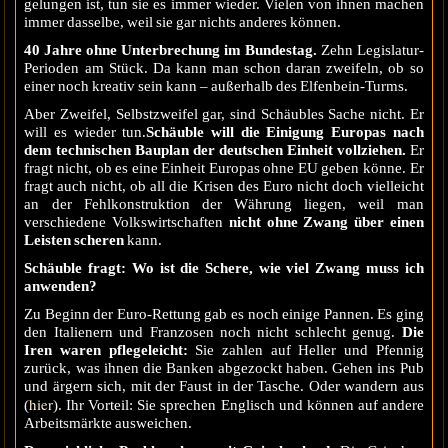
gelungen ist, tun sie es immer wieder. Vielen von ihnen machen
immer dasselbe, weil sie gar nichts anderes können.
40 Jahre ohne Unterbrechung im Bundestag.
Zehn Legislatur-
Perioden am Stück. Da kann man schon daran zweifeln, ob so
einer noch kreativ sein kann – außerhalb des Elfenbein-Turms.
Aber Zweifel, Selbstzweifel gar, sind Schäubles Sache nicht. Er
will es wieder tun.
Schäuble will die Einigung Europas nach
dem technischen Bauplan der deutschen Einheit vollziehen.
Er
fragt nicht, ob es eine Einheit Europas ohne EU geben könne. Er
fragt auch nicht, ob all die Krisen des Euro nicht doch vielleicht
an der Fehlkonstruktion der Währung liegen, weil man
verschiedene Volkswirtschaften
nicht ohne Zwang über einen
Leisten scheren
kann.
Schäuble fragt: Wo ist die Schere, wie viel Zwang muss ich
anwenden?
Zu Beginn der Euro-Rettung gab es noch einige Pannen. Es ging
den Italienern und Franzosen noch nicht schlecht genug.
Die
Iren waren pflegeleicht:
Sie zahlen auf Heller und Pfennig
zurück, was ihnen die Banken abgezockt haben. Gehen ins Pub
und ärgern sich, mit der Faust in der Tasche. Oder wandern aus
hier
(
). Ihr Vorteil: Sie sprechen Englisch und können auf andere
Arbeitsmärkte ausweichen.