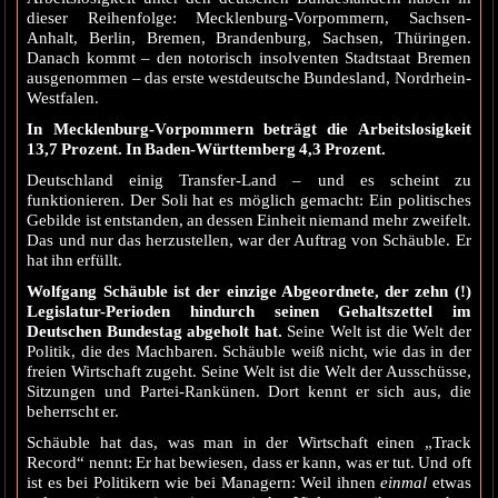
dieser Reihenfolge: Mecklenburg-Vorpommern, Sachsen-
Anhalt, Berlin, Bremen, Brandenburg, Sachsen, Thüringen.
Danach kommt – den notorisch insolventen Stadtstaat Bremen
ausgenommen – das erste westdeutsche Bundesland, Nordrhein-
Westfalen.
In Mecklenburg-Vorpommern beträgt die Arbeitslosigkeit
13,7 Prozent. In Baden-Württemberg 4,3 Prozent.
Deutschland einig Transfer-Land – und es scheint zu
funktionieren. Der Soli hat es möglich gemacht: Ein politisches
Gebilde ist entstanden, an dessen Einheit niemand mehr zweifelt.
Das und nur das herzustellen, war der Auftrag von Schäuble. Er
hat ihn erfüllt.
Wolfgang Schäuble ist der einzige Abgeordnete, der zehn (!)
Legislatur-Perioden hindurch seinen Gehaltszettel im
Deutschen Bundestag abgeholt hat.
Seine Welt ist die Welt der
Politik, die des Machbaren. Schäuble weiß nicht, wie das in der
freien Wirtschaft zugeht. Seine Welt ist die Welt der Ausschüsse,
Sitzungen und Partei-Rankünen. Dort kennt er sich aus, die
beherrscht er.
Schäuble hat das, was man in der Wirtschaft einen „Track
Record“ nennt: Er hat bewiesen, dass er kann, was er tut. Und oft
ist es bei Politikern wie bei Managern: Weil ihnen
einmal
etwas