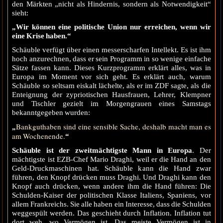
den Märkten „nicht als Hindernis, sondern als Notwendigkeit“
sieht:
„Wir können eine politische Union nur erreichen, wenn wir
eine Krise haben.“
Schäuble verfügt über einen messerscharfen Intellekt. Es ist ihm
hoch anzurechnen, dass er sein Programm in so wenige einfache
Sätze fassen kann. Dieses Kurzprogramm erklärt alles, was in
Europa im Moment vor sich geht. Es erklärt auch, warum
Schäuble so seltsam eiskalt lächelte, als er im ZDF sagte, als die
Enteignung der zypriotischen Hausfrauen, Lehrer, Klempner
und Tischler gezielt im Morgengrauen eines Samstags
bekanntgegeben wurden:
Bankguthaben sind eine sensible Sache, deshalb macht man es
„
am Wochenende.
“
Schäuble ist der zweitmächtigste Mann in Europa
. Der
mächtigste ist EZB-Chef Mario Draghi, weil er die Hand an den
Geld-Druckmaschinen hat. Schäuble kann die Hand zwar
führen, den Knopf drücken muss Draghi. Und Draghi kann den
Knopf auch drücken, wenn andere ihm die Hand führen: Die
Schulden-Kaiser der politischen Klasse Italiens, Spaniens, vor
allem Frankreichs. Sie alle haben ein Interesse, dass die Schulden
weggespült werden. Das geschieht durch Inflation. Inflation tut
dort weh, wo Vermögen ist. Das meiste Vermögen ist in