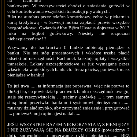
na rachunku
bankowym. W rzeczywistości chodzi o zniesienie gotówki w
celu kontrolowania wszystkich transakcji prywatnych.
Bilet na autobus przez telefon komórkowy, żebro w piekarni z
kartą kredytową - w Szwecji można zapłacić prawie wszędzie
bezgotówkowo. Gwiazda Abby Björn Ulvaeus dojrzewa w 2013
roku na bojkot gotówkowy. Niestety nie rozpoznał
niebezpieczeństw !!!
Wzywamy do bankructwa !! Ludzie odbierają pieniądze z
banku. Nie ma stóp procentowych i wkrótce trzeba płacić
odsetki od oszczędności. Rachunek kosztuje opłaty i wszystkie
transakcje. Lokaty oszczędnościowe są już wymagane przez
właściciela w niektórych bankach. Teraz płacisz, ponieważ masz
pieniądze w banku!
To już trwa ..... ta informacja jest poprawna, więc nie potrwa to
dłużej i to, co powiedział pracownik banku oszczędnościowego,
staje się rzeczywistością ... tracimy gotówkę ... i tym samym
silną broń przeciwko bankom i systemowi pieniężnemu ......
musimy działać szybko, aby zatrzymać zniesienie i przygotować
.... ponieważ moja opinia jest nadal .....
JEŚLI WSZYSTKIE RAZEM NIE KORZYSTAJĄ Z PIENIĘDZY
I NIE ZUŻYWAJĄ SIĘ NA DŁUŻSZY OKRES (powiedzmy 7
dni), spowoduje to przerwanie cyklu pieniądza .... BEZ