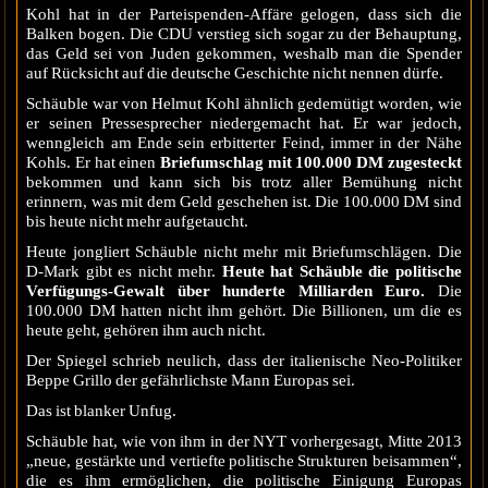
Kohl hat in der Parteispenden-Affäre gelogen, dass sich die
Balken bogen. Die CDU verstieg sich sogar zu der Behauptung,
das Geld sei von Juden gekommen, weshalb man die Spender
auf Rücksicht auf die deutsche Geschichte nicht nennen dürfe.
Schäuble war von Helmut Kohl ähnlich gedemütigt worden, wie
er seinen Pressesprecher niedergemacht hat. Er war jedoch,
wenngleich am Ende sein erbitterter Feind, immer in der Nähe
Kohls. Er hat einen
Briefumschlag mit 100.000 DM zugesteckt
bekommen und kann sich bis trotz aller Bemühung nicht
erinnern, was mit dem Geld geschehen ist. Die 100.000 DM sind
bis heute nicht mehr aufgetaucht.
Heute jongliert Schäuble nicht mehr mit Briefumschlägen. Die
D-Mark gibt es nicht mehr.
Heute hat Schäuble die politische
Verfügungs-Gewalt über hunderte Milliarden Euro.
Die
100.000 DM hatten nicht ihm gehört. Die Billionen, um die es
heute geht, gehören ihm auch nicht.
Der Spiegel schrieb neulich, dass der italienische Neo-Politiker
Beppe Grillo der gefährlichste Mann Europas sei.
Das ist blanker Unfug.
Schäuble hat, wie von ihm in der NYT vorhergesagt, Mitte 2013
„neue, gestärkte und vertiefte politische Strukturen beisammen“,
die es ihm ermöglichen, die politische Einigung Europas