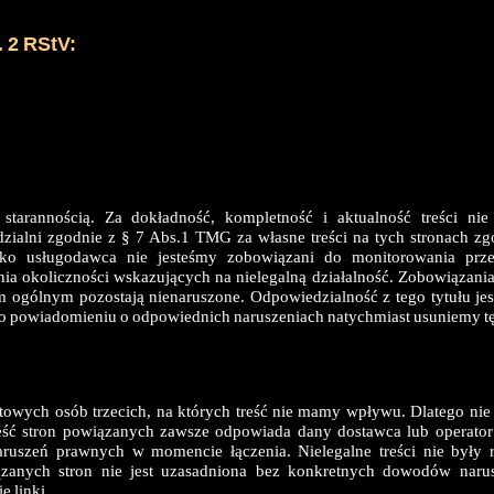
. 2 RStV:
 starannością. Za dokładność, kompletność i aktualność treści n
zialni zgodnie z § 7 Abs.1 TMG za własne treści na tych stronach z
ko usługodawca nie jesteśmy zobowiązani do monitorowania prz
a okoliczności wskazujących na nielegalną działalność. Zobowiązania
m ogólnym pozostają nienaruszone. Odpowiedzialność z tego tytułu je
o powiadomieniu o odpowiednich naruszeniach natychmiast usuniemy tę 
netowych osób trzecich, na których treść nie mamy wpływu. Dlatego n
treść stron powiązanych zawsze odpowiada dany dostawca lub operator
aruszeń prawnych w momencie łączenia. Nielegalne treści nie były
iązanych stron nie jest uzasadniona bez konkretnych dowodów naru
 linki.