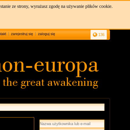
stanie ze strony, wyrażasz zgodę na używanie plików cookie.
takt
zarejestruj się
zaloguj się
136