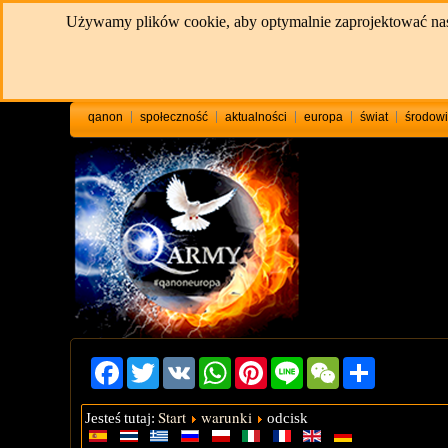
Używamy plików cookie, aby optymalnie zaprojektować naszą 
qanon
społeczność
aktualności
europa
świat
środowi
Facebook
Twitter
VK
WhatsApp
Pinterest
Line
WeChat
Share
Start
warunki
Jesteś tutaj:
odcisk