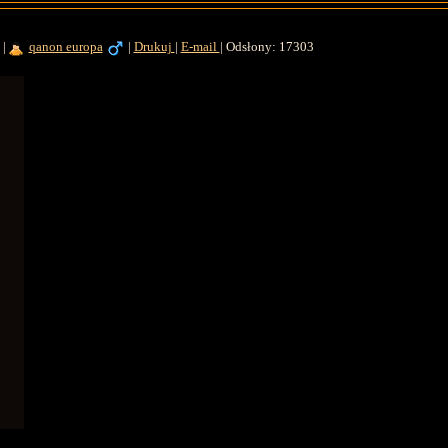
|
qanon europa
|
Drukuj
|
E-mail
|
Odsłony: 17303