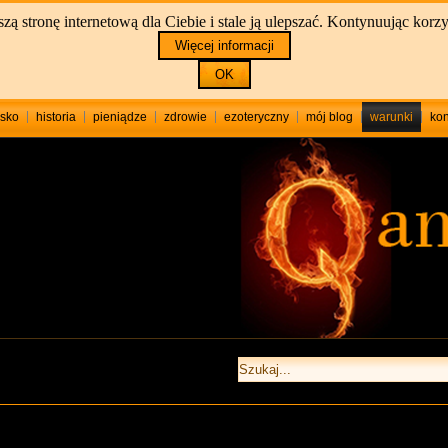
stronę internetową dla Ciebie i stale ją ulepszać. Kontynuując korzy
Więcej informacji
OK
sko
historia
pieniądze
zdrowie
ezoteryczny
mój blog
warunki
kon