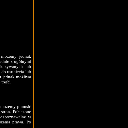
ie możemy jednak
godnie z ogólnymi
ekazywanych lub
 do usunięcia lub
st jednak możliwa
treść.
ie możemy ponosić
 stron. Połączone
 rozpoznawalne w
szenia prawa. Po