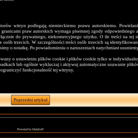
atorów witryn podlegają niemieckiemu prawu autorskiemu. Powielanie
a granicami praw autorskich wymaga pisemnej zgody odpowiedniego au
łącznie do prywatnego, niekomercyjnego użytku. O ile treści na tej st
osób trzecich. W szczególności treści osób trzecich są identyfikowane 
simy o notatkę. Po powiadomieniu o naruszeniach natychmiast usuniemy t
owany o ustawieniu plików cookie i plików cookie tylko w indywidual
ypadkach lub ogólnie wykluczaj i aktywuj automatyczne usuwanie plik
graniczyć funkcjonalność tej witryny.
Poprzedni artykuł
Powered by OrdaSoft!