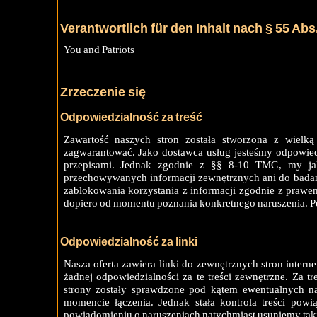
Verantwortlich für den Inhalt nach § 55 Abs
You and Patriots
Zrzeczenie się
Odpowiedzialność za treść
Zawartość naszych stron została stworzona z wielką
zagwarantować. Jako dostawca usług jesteśmy odpowied
przepisami. Jednak zgodnie z §§ 8-10 TMG, my ja
przechowywanych informacji zewnętrznych ani do badani
zablokowania korzystania z informacji zgodnie z prawe
dopiero od momentu poznania konkretnego naruszenia. P
Odpowiedzialność za linki
Nasza oferta zawiera linki do zewnętrznych stron inter
żadnej odpowiedzialności za te treści zewnętrzne. Za 
strony zostały sprawdzone pod kątem ewentualnych n
momencie łączenia. Jednak stała kontrola treści pow
powiadomieniu o naruszeniach natychmiast usuniemy takie