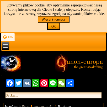
Używamy plików cookie, aby optymalnie zaprojektować naszą
stronę internetową dla Ciebie i stale ją ulepszać. Kontynuując
korzystanie ze strony, wyrażasz zgodę na używanie plików cookie.
Więcej informacji
OK
136
Facebook
Twitter
VK
WhatsApp
Pinterest
Line
WeChat
Share
Start
społeczność
Jesteś tutaj:
Patrioten