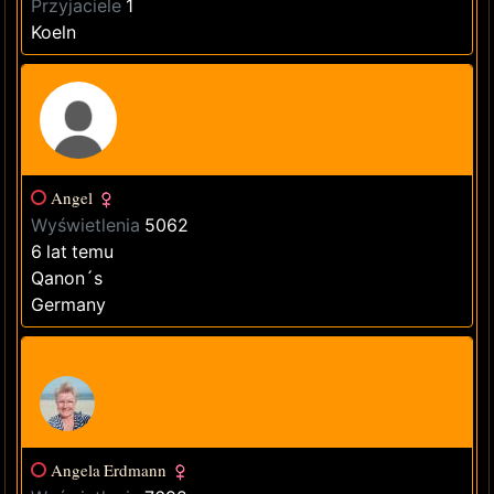
Przyjaciele
1
Koeln
Angel
Wyświetlenia
5062
6 lat temu
Qanon´s
Germany
Angela Erdmann