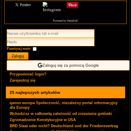
Powered by OrdaSoft!
Pamiętaj mnie
Zaloguj
Zaloguj się za pomocą Google
Przypomnieć login?
Zarejestruj się
25 najlepszych artykułów
qanon europa Społeczność, niezależny portal informacyjny
dla Europy
Wchodzisz w całkowitą zależność od zniesienia gotówki
Zgromadzenie Konstytucyjne w USA
BRD Staat oder nicht? Deutschland und der Friedensvertrag