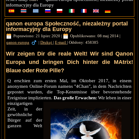
informacyjny dla Europy
qanon europa Społeczność, niezależny portal
informacyjny dla Europy
Poprawiono: 21 lipiec 2020
|
Opublikowano: 08 maj 2014
|
qanon europa
|
Drukuj
|
E-mail
|
Odsłony: 458385
Wir zeigen Dir die reale Welt! Wir sind Qanon
Europa und bringen Dich hinter die MAtrix!
Blaue oder Rote Pille?
Q erschien zum ersten Mal, im Oktober 2017, in einem
anonymen Online-Forum namens "4Chan", in dem Nachrichten
gepostet wurden, die Top-Kenntnisse über bevorstehende
Ereignisse implizierten.
Das große Erwachen:
Wir leben in einer
einzigartigen
Zeit, in der
gewöhnliche
Bürger auf der
ganzen Welt