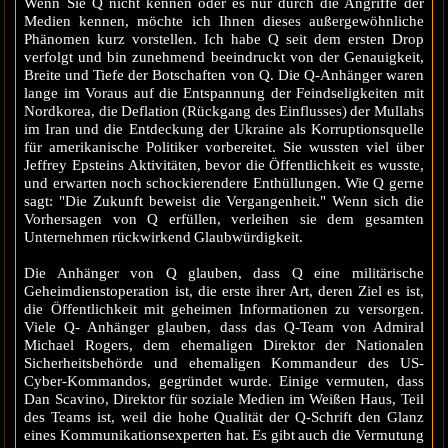
Wenn Sie Q nicht kennen oder es nur durch die Angriffe der
Medien kennen, möchte ich Ihnen dieses außergewöhnliche
Phänomen kurz vorstellen. Ich habe Q seit dem ersten Drop
verfolgt und bin zunehmend beeindruckt von der Genauigkeit,
Breite und Tiefe der Botschaften von Q. Die Q-Anhänger waren
lange im Voraus auf die Entspannung der Feindseligkeiten mit
Nordkorea, die Deflation (Rückgang des Einflusses) der Mullahs
im Iran und die Entdeckung der Ukraine als Korruptionsquelle
für amerikanische Politiker vorbereitet. Sie wussten viel über
Jeffrey Epsteins Aktivitäten, bevor die Öffentlichkeit es wusste,
und erwarten noch schockierendere Enthüllungen. Wie Q gerne
sagt: "Die Zukunft beweist die Vergangenheit." Wenn sich die
Vorhersagen von Q erfüllen, verleihen sie dem gesamten
Unternehmen rückwirkend Glaubwürdigkeit.
Die Anhänger von Q glauben, dass Q eine militärische
Geheimdienstoperation ist, die erste ihrer Art, deren Ziel es ist,
die Öffentlichkeit mit geheimen Informationen zu versorgen.
Viele Q- Anhänger glauben, dass das Q-Team von Admiral
Michael Rogers, dem ehemaligen Direktor der Nationalen
Sicherheitsbehörde und ehemaligen Kommandeur des US-
Cyber-Kommandos, gegründet wurde. Einige vermuten, dass
Dan Scavino, Direktor für soziale Medien im Weißen Haus, Teil
des Teams ist, weil die hohe Qualität der Q-Schrift den Glanz
eines Kommunikationsexperten hat. Es gibt auch die Vermutung