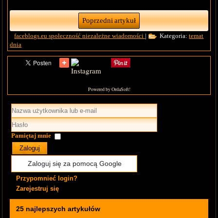
Poprzedni artykuł
faceblogs.eu
społeczność
niezależne wiadomości
|
Kategoria:
temat
dnia
Powered by OrdaSoft!
Pamiętaj mnie
Zaloguj
Zaloguj się za pomocą Google
Przypomnieć login?
Zarejestruj się
25 najlepszych artykułów