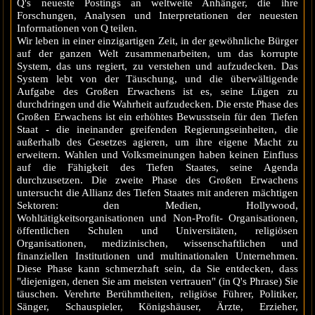
Q's neueste Postings an weltweite Anhänger, die ihre
Forschungen, Analysen und Interpretationen der neuesten
Informationen von Q teilen.
Wir leben in einer einzigartigen Zeit, in der gewöhnliche Bürger
auf der ganzen Welt zusammenarbeiten, um das korrupte
System, das uns regiert, zu verstehen und aufzudecken. Das
System lebt von der Täuschung, und die überwältigende
Aufgabe des Großen Erwachens ist es, seine Lügen zu
durchdringen und die Wahrheit aufzudecken. Die erste Phase des
Großen Erwachens ist ein erhöhtes Bewusstsein für den Tiefen
Staat - die ineinander greifenden Regierungseinheiten, die
außerhalb des Gesetzes agieren, um ihre eigene Macht zu
erweitern. Wahlen und Volksmeinungen haben keinen Einfluss
auf die Fähigkeit des Tiefen Staates, seine Agenda
durchzusetzen. Die zweite Phase des Großen Erwachens
untersucht die Allianz des Tiefen Staates mit anderen mächtigen
Sektoren: den Medien, Hollywood,
Wohltätigkeitsorganisationen und Non-Profit- Organisationen,
öffentlichen Schulen und Universitäten, religiösen
Organisationen, medizinischen, wissenschaftlichen und
finanziellen Institutionen und multinationalen Unternehmen.
Diese Phase kann schmerzhaft sein, da Sie entdecken, dass
"diejenigen, denen Sie am meisten vertrauen" (in Q's Phrase) Sie
täuschen. Verehrte Berühmtheiten, religiöse Führer, Politiker,
Sänger, Schauspieler, Königshäuser, Ärzte, Erzieher,