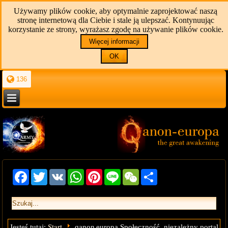
Używamy plików cookie, aby optymalnie zaprojektować naszą
stronę internetową dla Ciebie i stale ją ulepszać. Kontynuując
korzystanie ze strony, wyrażasz zgodę na używanie plików cookie.
Więcej informacji
OK
136
Facebook
Twitter
VK
WhatsApp
Pinterest
Line
WeChat
Share
Start
Jesteś tutaj:
qanon europa Społeczność, niezależny portal