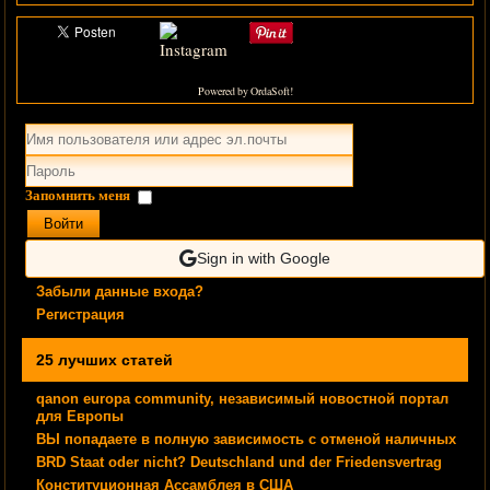
Powered by OrdaSoft!
Запомнить меня
Войти
Sign in with Google
Забыли данные входа?
Регистрация
25 лучших статей
qanon europa community, независимый новостной портал
для Европы
ВЫ попадаете в полную зависимость с отменой наличных
BRD Staat oder nicht? Deutschland und der Friedensvertrag
Конституционная Ассамблея в США