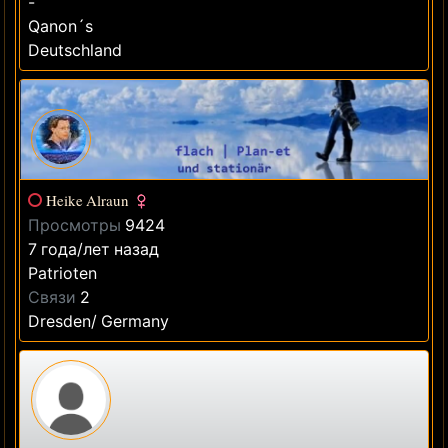
-
Qanon´s
Deutschland
Heike Alraun
Просмотры
9424
7 года/лет назад
Patrioten
Связи
2
Dresden/ Germany