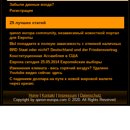
Забыли данные входа?
Регистрация
25 лучших статей
qanon europa community, независимый новостной портал
для Европы
ВЫ попадаете в полную зависимость с отменой наличных
BRD Staat oder nicht? Deutschland und der Friedensvertrag
Конституционная Ассамблея в США
Европа сегодня 25.05.2014 Европейские выборы
Изменения климата - весь горячий воздух? Удалено
Youtube видео сейчас здесь
С падением доллара на пути к новой мировой валюте
через кризис
Home
|
Kontakt
|
Impressum
|
Datenschutz
Copyright by qanon-europa.com © 2020. All Rights Reserved.