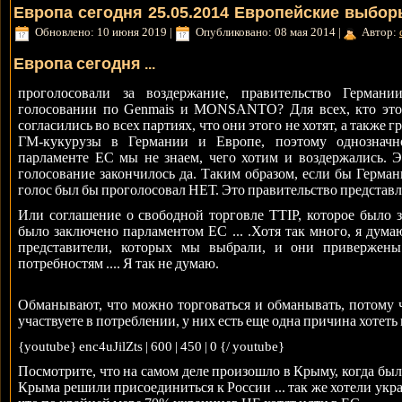
Европа сегодня 25.05.2014 Европейские выбор
Обновлено: 10 июня 2019
|
Опубликовано: 08 мая 2014
|
Автор:
Европа сегодня
...
проголосовали за воздержание, правительство Герман
голосовании по Genmais и MONSANTO? Для всех, кто этог
согласились во всех партиях, что они этого не хотят, а также
ГМ-кукурузы в Германии и Европе, поэтому однознач
парламенте ЕС мы не знаем, чего хотим и воздержались. Э
голосование закончилось да. Таким образом, если бы Герман
голос был бы проголосовал НЕТ. Это правительство представ
Или соглашение о свободной торговле TTIP, которое было 
было заключено парламентом ЕС ... .Хотя так много, я думаю
представители, которых мы выбрали, и они привержены
потребностям .... Я так не думаю.
Обманывают, что можно торговаться и обманывать, потому чт
участвуете в потреблении, у них есть еще одна причина хотеть
{youtube} enc4uJilZts | 600 | 450 | 0 {/ youtube}
Посмотрите, что на самом деле произошло в Крыму, когда были 
Крыма решили присоединиться к России ... так же хотели укр