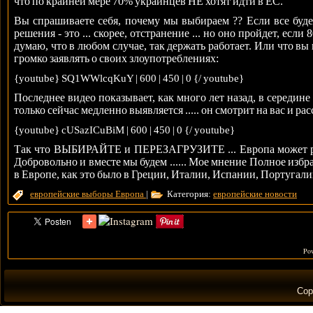
что по крайней мере 70% украинцев НЕ хотят идти в ЕС.
Вы спрашиваете себя, почему мы выбираем ?? Если все буде
решения - это ... скорее, отстранение ... но оно пройдет, ес
думаю, что в любом случае, так держать работает. Или что в
громко заявлять о своих злоупотреблениях:
{youtube} SQ1WWlcqKuY | 600 | 450 | 0 {/ youtube}
Последнее видео показывает, как много лет назад, в середине 
только сейчас медленно выявляется ..... он смотрит на вас и расс
{youtube} cUSazICuBiM | 600 | 450 | 0 {/ youtube}
Так что ВЫБИРАЙТЕ и ПЕРЕЗАГРУЗИТЕ ... Европа может рас
Добровольно и вместе мы будем ...... Мое мнение Полное избр
в Европе, как это было в Греции, Италии, Испании, Португалии
европейские выборы
Европа
|
Категория:
европейские новости
Pow
Cop