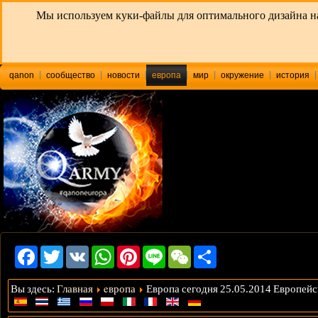
Мы используем куки-файлы для оптимального дизайна наш
qanon
сообщество
новости
eвропа
мир
окружение
история
Facebook
Twitter
VK
WhatsApp
Pinterest
Line
WeChat
Share
Главная
eвропа
Вы здесь:
Европа сегодня 25.05.2014 Европей