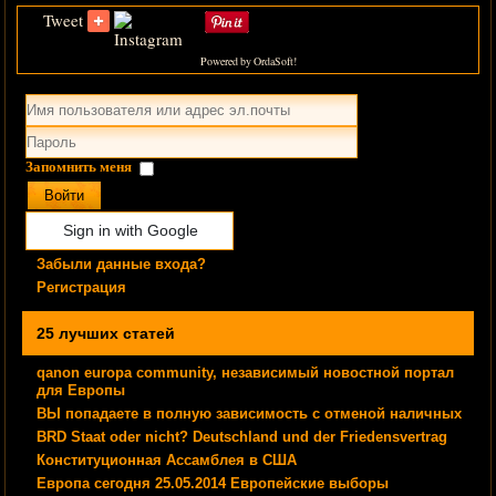
*
Обязательное поле
Tweet
Имя
*
Powered by OrdaSoft!
E-mail
*
Тема
*
Запомнить меня
Сообщение
*
Войти
Sign in with Google
Забыли данные входа?
Регистрация
25 лучших статей
qanon europa community, независимый новостной портал
для Европы
Политика персональных
ВЫ попадаете в полную зависимость с отменой наличных
данных
*
BRD Staat oder nicht? Deutschland und der Friedensvertrag
×
Конституционная Ассамблея в США
Европа сегодня 25.05.2014 Европейские выборы
Политика персональных данных