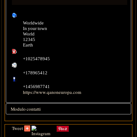
Worldwide
In your town
World
12345
Earth
+1025478945
+178965412
+1456987741
https://www.qanoneuropa.com
Modulo contatti
Invia un'email
*
Campo obbligatorio
Tweet
Nome
*