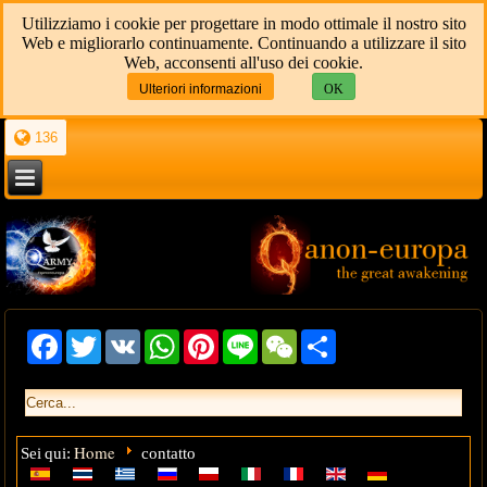
Utilizziamo i cookie per progettare in modo ottimale il nostro sito
Web e migliorarlo continuamente. Continuando a utilizzare il sito
Web, acconsenti all'uso dei cookie.
Ulteriori informazioni
OK
136
Facebook
Twitter
VK
WhatsApp
Pinterest
Line
WeChat
Share
Home
Sei qui:
contatto