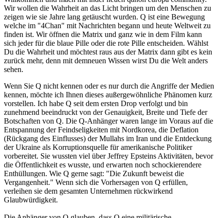
Wir wollen die Wahrheit an das Licht bringen um den Menschen zu
zeigen wie sie Jahre lang getäuscht wurden. Q ist eine Bewegung
welche im "4Chan" mit Nachrichten begann und heute Weltweit zu
finden ist. Wir öffnen die Matrix und ganz wie in dem Film kann
sich jeder für die blaue Pille oder die rote Pille entscheiden. Wählst
Du die Wahrheit und möchtest raus aus der Matrix dann gibt es kein
zurück mehr, denn mit demneuen Wissen wirst Du die Welt anders
sehen.
Wenn Sie Q nicht kennen oder es nur durch die Angriffe der Medien
kennen, möchte ich Ihnen dieses außergewöhnliche Phänomen kurz
vorstellen. Ich habe Q seit dem ersten Drop verfolgt und bin
zunehmend beeindruckt von der Genauigkeit, Breite und Tiefe der
Botschaften von Q. Die Q-Anhänger waren lange im Voraus auf die
Entspannung der Feindseligkeiten mit Nordkorea, die Deflation
(Rückgang des Einflusses) der Mullahs im Iran und die Entdeckung
der Ukraine als Korruptionsquelle für amerikanische Politiker
vorbereitet. Sie wussten viel über Jeffrey Epsteins Aktivitäten, bevor
die Öffentlichkeit es wusste, und erwarten noch schockierendere
Enthüllungen. Wie Q gerne sagt: "Die Zukunft beweist die
Vergangenheit." Wenn sich die Vorhersagen von Q erfüllen,
verleihen sie dem gesamten Unternehmen rückwirkend
Glaubwürdigkeit.
Die Anhänger von Q glauben, dass Q eine militärische