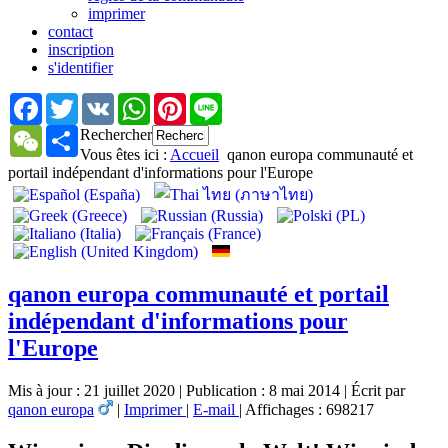
imprimer
contact
inscription
s'identifier
Facebook
Twitter
VK
WhatsApp
Pinterest
Line
Rechercher
WeChat
Share
Vous êtes ici :
Accueil
qanon europa communauté et
portail indépendant d'informations pour l'Europe
qanon europa communauté et portail
indépendant d'informations pour
l'Europe
Mis à jour : 21 juillet 2020
|
Publication : 8 mai 2014
|
Écrit par
qanon europa
|
Imprimer
|
E-mail
|
Affichages : 698217