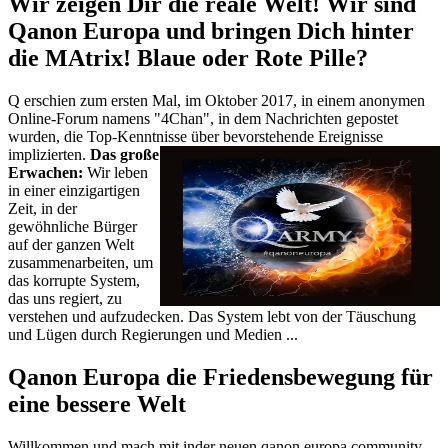
Wir zeigen Dir die reale Welt! Wir sind
Qanon Europa und bringen Dich hinter
die MAtrix! Blaue oder Rote Pille?
Q erschien zum ersten Mal, im Oktober 2017, in einem anonymen
Online-Forum namens "4Chan", in dem Nachrichten gepostet
wurden, die Top-Kenntnisse über bevorstehende Ereignisse
implizierten.
Das große
Erwachen:
Wir leben
in einer einzigartigen
Zeit, in der
gewöhnliche Bürger
auf der ganzen Welt
zusammenarbeiten, um
das korrupte System,
das uns regiert, zu
verstehen und aufzudecken. Das System lebt von der Täuschung
und Lügen durch Regierungen und Medien ...
Qanon Europa die Friedensbewegung für
eine bessere Welt
Willkommen und mach mit inder neuen qanon europa community.