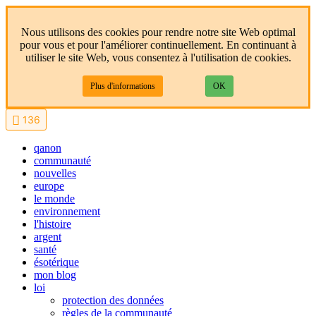
Nous utilisons des cookies pour rendre notre site Web optimal
pour vous et pour l'améliorer continuellement. En continuant à
utiliser le site Web, vous consentez à l'utilisation de cookies.
Plus d'informations
OK
136
qanon
communauté
nouvelles
europe
le monde
environnement
l'histoire
argent
santé
ésotérique
mon blog
loi
protection des données
règles de la communauté