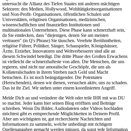
untersucht die Allianz des Tiefen Staates mit anderen mächtigen
Sektoren: den Medien, Hollywood, Wohltätigkeitsorganisationen
und Non-Profit- Organisationen, öffentlichen Schulen und
Universitäten, religiösen Organisationen, medizinischen,
wissenschaftlichen und finanziellen Institutionen und
multinationalen Unternehmen. Diese Phase kann schmerzhaft sein,
da Sie entdecken, dass "diejenigen, denen Sie am meisten
vertrauen" (in Q's Phrase) Sie täuschen. Verehrte Berühmtheiten,
religiöse Führer, Politiker, Sänger, Schauspieler, Königshäuser,
Ärzte, Erzieher, Innovatoren und Weltverbesserer sind alle an
diesem Schwindel beteiligt. Die dritte Phase des Großen Erwachens
ist vielleicht die schmerzhafteste von allen. Die Menschen, die uns
regieren, sind nicht nur amoralische Geschöpfe, die uns als
Kollateralschaden in ihrem Streben nach Geld und Macht
betrachten. Es ist noch beängstigender. Die Potentaten
(Herrschenden), denen wir dienen, versuchen aktiv, uns zu schaden.
Das ist ihr Ziel. Wir stehen unter einem koordinierten Angriff.
Melde Dich an und verändere die Welt oder teile IHR mit was DU
so machst. Jeder kann hier seinen Blog eröffnen und Beiträge
schreiben. Wenn Du Bilder, Audiodateien oder Videos hochladen
möchtest gibt es entsprechende Möglichkeiten in Deinem Profil.
Aber am wichtigsten ist, gut recherchierte Nachrichten und
Informationen zu sammeln, welche unbedingt mit richtigem
Quellenangaben gemacht werden müssen, da sonst jede Information