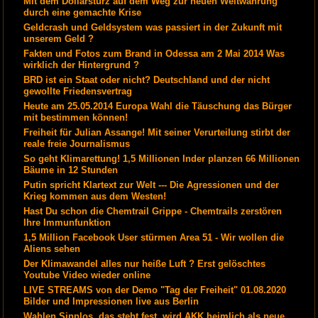
Mit dem Dollarsturz auf dem Weg zur neuen Weltwährung
durch eine gemachte Krise
Geldcrash und Geldsystem was passiert in der Zukunft mit
unserem Geld ?
Fakten und Fotos zum Brand in Odessa am 2 Mai 2014 Was
wirklich der Hintergrund ?
BRD ist ein Staat oder nicht? Deutschland und der nicht
gewollte Friedensvertrag
Heute am 25.05.2014 Europa Wahl die Täuschung das Bürger
mit bestimmen können!
Freiheit für Julian Assange! Mit seiner Verurteilung stirbt der
reale freie Journalismus
So geht Klimarettung! 1,5 Millionen Inder planzen 66 Millionen
Bäume in 12 Stunden
Putin spricht Klartext zur Welt --- Die Agressionen und der
Krieg kommen aus dem Westen!
Hast Du schon die Chemtrail Grippe - Chemtrails zerstören
Ihre Immunfunktion
1,5 Million Facebook User stürmen Area 51 - Wir wollen die
Aliens sehen
Der Klimawandel alles nur heiße Luft ? Erst gelöschtes
Youtube Video wieder online
LIVE STREAMS von der Demo "Tag der Freiheit" 01.08.2020
Bilder und Impressionen live aus Berlin
Wahlen Sinnlos, das steht fest, wird AKK heimlich als neue