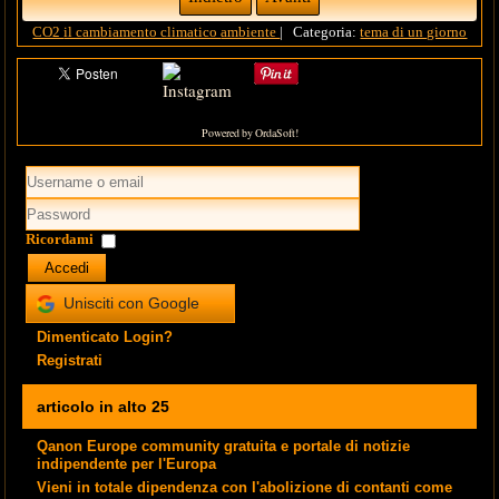
CO2
il cambiamento climatico
ambiente
|
Categoria:
tema di un giorno
Powered by OrdaSoft!
Ricordami
Accedi
Unisciti con Google
Dimenticato Login?
Registrati
articolo in alto 25
Qanon Europe community gratuita e portale di notizie
indipendente per l'Europa
Vieni in totale dipendenza con l'abolizione di contanti come