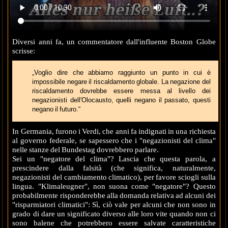
Diversi anni fa, un commentatore dall'influente Boston Globe
scrisse:
„Voglio dire che abbiamo raggiunto un punto in cui è
impossibile negare il riscaldamento globale. La negazione del
riscaldamento dovrebbe essere messa al livello dei
negazionisti dell'Olocausto, quelli negano il passato, questi
negano il futuro.“
In Germania, furono i Verdi, che anni fa indignati in una richiesta
al governo federale, se sapessero che i "negazionisti del clima"
nelle stanze del Bundestag dovrebbero parlare.
Sei un "negatore del clima"? Lascia che questa parola, a
prescindere dalla falsità (che significa, naturalmente,
negazionisti del cambiamento climatico), per favore sciogli sulla
lingua. "Klimaleugner", non suona come "negatore"? Questo
probabilmente risponderebbe alla domanda relativa ad alcuni dei
"risparmiatori climatici": Sì, ciò vale per alcuni che non sono in
grado di dare un significato diverso alle loro vite quando non ci
sono balene che potrebbero essere salvate caratteristiche