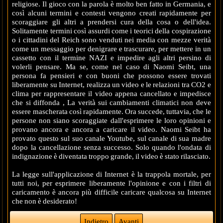
religiose. Il gioco con la parola è molto ben fatto in Germania, e
così alcuni termini e contesti vengono creati rapidamente per
scoraggiare gli altri a prendersi cura della cosa o dell'idea.
Solitamente termini così assurdi come i teorici della cospirazione
o i cittadini del Reich sono venduti nei media con mezze verità
come un messaggio per denigrare e trascurare, per mettere in un
cassetto con il termine NAZI e impedire agli altri persino di
volerli pensare. Ma se, come nel caso di Naomi Seibt, una
persona fa pensieri e con buoni che possono essere trovati
liberamente su Internet, realizza un video e le relazioni tra CO2 e
clima per rappresentare il video appena cancellato e impedisce
che si diffonda , La verità sui cambiamenti climatici non deve
essere mascherata così rapidamente. Ora succede, tuttavia, che le
persone non siano scoraggiate dall'esprimere le loro opinioni e
provano ancora e ancora a caricare il video. Naomi Seibt ha
provato questo sul suo canale Youtube, sul canale di sua madre
dopo la cancellazione senza successo. Solo quando l'ondata di
indignazione è diventata troppo grande, il video è stato rilasciato.
La legge sull'applicazione di Internet è la trappola mortale, per
tutti noi, per esprimere liberamente l'opinione e con i filtri di
caricamento è ancora più difficile caricare qualcosa su Internet
che non è desiderato!
Indietro
Avanti