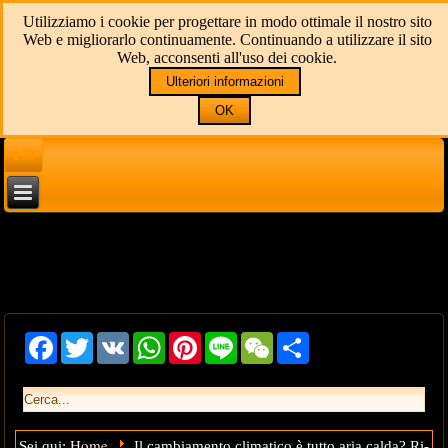
Utilizziamo i cookie per progettare in modo ottimale il nostro sito
Web e migliorarlo continuamente. Continuando a utilizzare il sito
Web, acconsenti all'uso dei cookie.
Ulteriori informazioni
OK
136
Facebook
Twitter
VK
WhatsApp
Pinterest
Line
WeChat
Share
Home
Sei qui:
Il cambiamento climatico è tutto aria calda? Ri-