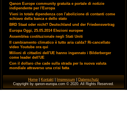
Qanon Europe community gratuita e portale di notizie
indipendente per l'Europa
Vieni in totale dipendenza con l'abolizione di contanti come
schiavo della banca e dello stato
BRD Staat oder nicht? Deutschland und der Friedensvertrag
Europa Oggi, 25.05.2014 Elezioni europee
Assemblea costituzionale negli Stati Uniti
Il cambiamento climatico è tutto aria calda? Ri-cancellato
video Youtube ora qui
Milioni di cittadini dell'UE hanno ingannato i Bilderberger
come leader dell'UE
Con il dollaro che cade sulla strada per la nuova valuta
mondiale attraverso una crisi fatta
Home
|
Kontakt
|
Impressum
|
Datenschutz
Copyright by qanon-europa.com © 2020. All Rights Reserved.