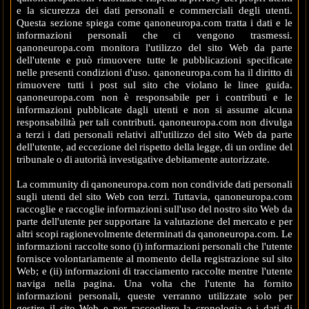
e la sicurezza dei dati personali e commerciali degli utenti.
Questa sezione spiega come qanoneuropa.com tratta i dati e le
informazioni personali che ci vengono trasmessi.
qanoneuropa.com monitora l'utilizzo del sito Web da parte
dell'utente e può rimuovere tutte le pubblicazioni specificate
nelle presenti condizioni d'uso. qanoneuropa.com ha il diritto di
rimuovere tutti i post sul sito che violano le linee guida.
qanoneuropa.com non è responsabile per i contributi e le
informazioni pubblicate dagli utenti e non si assume alcuna
responsabilità per tali contributi. qanoneuropa.com non divulga
a terzi i dati personali relativi all'utilizzo del sito Web da parte
dell'utente, ad eccezione del rispetto della legge, di un ordine del
tribunale o di autorità investigative debitamente autorizzate.
La community di qanoneuropa.com non condivide dati personali
sugli utenti del sito Web con terzi. Tuttavia, qanoneuropa.com
raccoglie e raccoglie informazioni sull'uso del nostro sito Web da
parte dell'utente per supportare la valutazione del mercato e per
altri scopi ragionevolmente determinati da qanoneuropa.com. Le
informazioni raccolte sono (i) informazioni personali che l'utente
fornisce volontariamente al momento della registrazione sul sito
Web; e (ii) informazioni di tracciamento raccolte mentre l'utente
naviga nella pagina. Una volta che l'utente ha fornito
informazioni personali, queste verranno utilizzate solo per
gestire il sito Web e per raccogliere la cronologia e i dati di