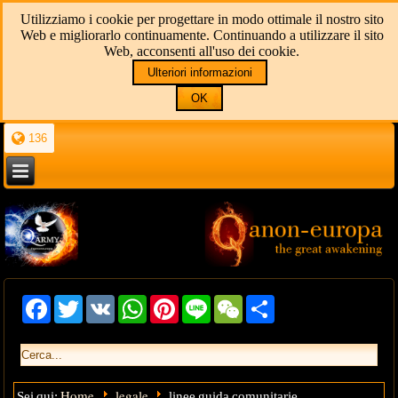
Utilizziamo i cookie per progettare in modo ottimale il nostro sito
Web e migliorarlo continuamente. Continuando a utilizzare il sito
Web, acconsenti all'uso dei cookie.
Ulteriori informazioni
OK
136
Facebook
Twitter
VK
WhatsApp
Pinterest
Line
WeChat
Share
Home
legale
Sei qui:
linee guida comunitarie