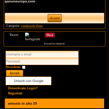
qanoneuropa.com
Avanti
Categoria:
condizioni d'uso
Tweet
Powered by OrdaSoft!
Ricordami
Accedi
Unisciti con Google
Dimenticato Login?
Registrati
articolo in alto 25