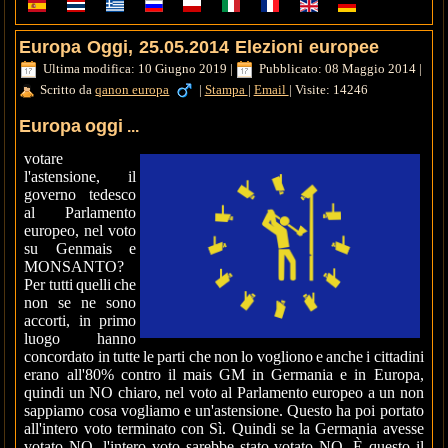
Europa Oggi, 25.05.2014 Elezioni europee
Ultima modifica: 10 Giugno 2019
|
Pubblicato: 08 Maggio 2014
|
Scritto da
qanon europa
|
Stampa
|
Email
|
Visite: 14246
Europa oggi
...
votare
l'astensione, il
governo tedesco
al Parlamento
europeo, nel voto
su Genmais e
MONSANTO?
Per tutti quelli che
non se ne sono
accorti, in primo
luogo hanno
concordato in tutte le parti che non lo vogliono e anche i cittadini
erano all'80% contro il mais GM in Germania e in Europa,
quindi un NO chiaro, nel voto al Parlamento europeo a un non
sappiamo cosa vogliamo e un'astensione. Questo ha poi portato
all'intero voto terminato con Sì. Quindi se la Germania avesse
votato NO, l'intero voto sarebbe stato votato NO. È questo il