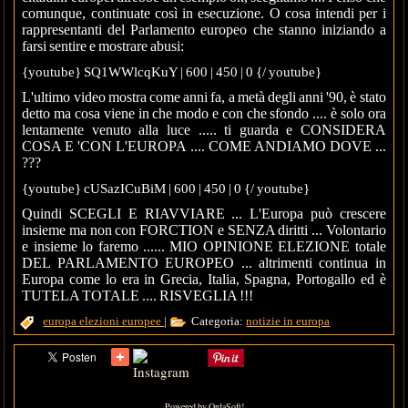
comunque, continuate così in esecuzione. O cosa intendi per i
rappresentanti del Parlamento europeo che stanno iniziando a
farsi sentire e mostrare abusi:
{youtube} SQ1WWlcqKuY | 600 | 450 | 0 {/ youtube}
L'ultimo video mostra come anni fa, a metà degli anni '90, è stato
detto ma cosa viene in che modo e con che sfondo .... è solo ora
lentamente venuto alla luce ..... ti guarda e CONSIDERA
COSA E 'CON L'EUROPA .... COME ANDIAMO DOVE ...
???
{youtube} cUSazICuBiM | 600 | 450 | 0 {/ youtube}
Quindi SCEGLI E RIAVVIARE ... L'Europa può crescere
insieme ma non con FORCTION e SENZA diritti ... Volontario
e insieme lo faremo ...... MIO OPINIONE ELEZIONE totale
DEL PARLAMENTO EUROPEO ... altrimenti continua in
Europa come lo era in Grecia, Italia, Spagna, Portogallo ed è
TUTELA TOTALE .... RISVEGLIA !!!
europa
elezioni europee
|
Categoria:
notizie in europa
Powered by OrdaSoft!