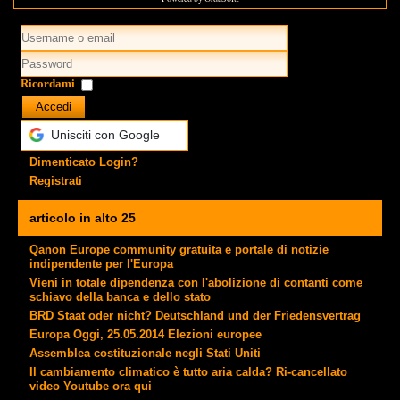
Ricordami
Accedi
Unisciti con Google
Dimenticato Login?
Registrati
articolo in alto 25
Qanon Europe community gratuita e portale di notizie
indipendente per l'Europa
Vieni in totale dipendenza con l'abolizione di contanti come
schiavo della banca e dello stato
BRD Staat oder nicht? Deutschland und der Friedensvertrag
Europa Oggi, 25.05.2014 Elezioni europee
Assemblea costituzionale negli Stati Uniti
Il cambiamento climatico è tutto aria calda? Ri-cancellato
video Youtube ora qui