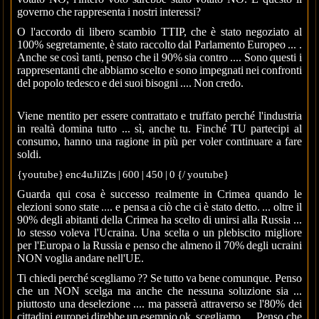
governo che rappresenta i nostri interessi?
O l'accordo di libero scambio TTIP, che è stato negoziato al
100% segretamente, è stato raccolto dal Parlamento Europeo ... .
Anche se così tanti, penso che il 90% sia contro .... Sono questi i
rappresentanti che abbiamo scelto e sono impegnati nei confronti
del popolo tedesco e dei suoi bisogni .... Non credo.
Viene mentito per essere contrattato e truffato perché l'industria
in realtà domina tutto ... sì, anche tu. Finché TU partecipi al
consumo, hanno una ragione in più per voler continuare a fare
soldi.
{youtube} enc4uJilZts | 600 | 450 | 0 {/ youtube}
Guarda qui cosa è successo realmente in Crimea quando le
elezioni sono state .... e pensa a ciò che ci è stato detto. ... oltre il
90% degli abitanti della Crimea ha scelto di unirsi alla Russia ...
lo stesso voleva l'Ucraina. Una scelta o un plebiscito migliore
per l'Europa o la Russia e penso che almeno il 70% degli ucraini
NON voglia andare nell'UE.
Ti chiedi perché scegliamo ?? Se tutto va bene comunque. Penso
che un NON scelga ma anche che nessuna soluzione sia ...
piuttosto una deselezione .... ma passerà attraverso se l'80% dei
cittadini europei direbbe un esempio ok, scegliamo .... Penso che