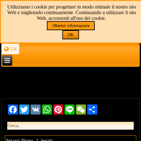
Utilizziamo i cookie per progettare in modo ottimale il nostro sito
Web e migliorarlo continuamente. Continuando a utilizzare il sito
Web, acconsenti all'uso dei cookie.
Ulteriori informazioni
OK
136
Facebook
Twitter
VK
WhatsApp
Pinterest
Line
WeChat
Share
Home
Sei qui:
legale