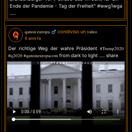
Ende der Pandemie - Tag der Freiheit" #wwg1wga
.....
qanon europa
condiviso un
video
6 anni fa
Der richtige Weg der wahre Präsident
#Trump2020
#q2020
#qanoneuropacom
from dark to light ..... share