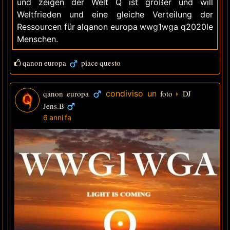
und zeigen der Welt Q ist größer und will
Weltfrieden und eine gleiche Verteilung der
Ressourcen für alqanon europa wwg1wga q2020le
Menschen.
qanon europa
piace questo
qanon europa
condiviso un
foto
DJ
Jens.B
6 anni fa