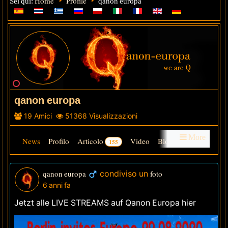
Home
Profile
Sei qui:
qanon europa
qanon europa
19
Amici
51368
Visualizzazioni
More
News
Profilo
Articolo
Video
Blog
155
0
Gruppi
Audio
Foren
Galleria
info
friends
qanon europa
condiviso un
foto
6 anni fa
Ultimi visitatori
Jetzt alle LIVE STREAMS auf Qanon Europa hier