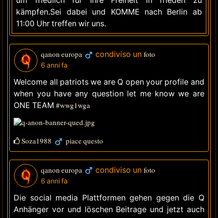
um friedlich für Ihre Freiheit in frieden zu
kämpfen.Sei dabei und KOMME nach Berlin ab
11:00 Uhr treffen wir uns.
qanon europa
condiviso un
foto
6 anni fa
Welcome all patriots we are Q open your profile and
when you have any question let me know we are
ONE TEAM
#wwg1wga
Soza1988
piace questo
qanon europa
condiviso un
foto
6 anni fa
Die social media Plattformen gehen gegen die Q
Anhänger vor und löschen Beitrage und jetzt auch