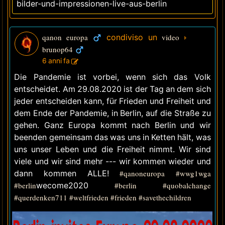
bilder-und-impressionen-live-aus-berlin
qanon europa
condiviso un
video
brunop64
6 anni fa
Die Pandemie ist vorbei, wenn sich das Volk
entscheidet. Am 29.08.2020 ist der Tag an dem sich
jeder entscheiden kann, für Frieden und Freiheit und
dem Ende der Pandemie, in Berlin, auf die Straße zu
gehen. Ganz Europa kommt nach Berlin und wir
beenden gemeinsam das was uns in Ketten hält, was
uns unser Leben und die Freiheit nimmt. Wir sind
viele und wir sind mehr --- wir kommen wieder und
dann kommen ALLE!
#qanoneuropa
#wwg1wga
#berlin
wecome2020
#berlin
#quobalchange
#querdenken711
#weltfrieden
#frieden
#savethechildren