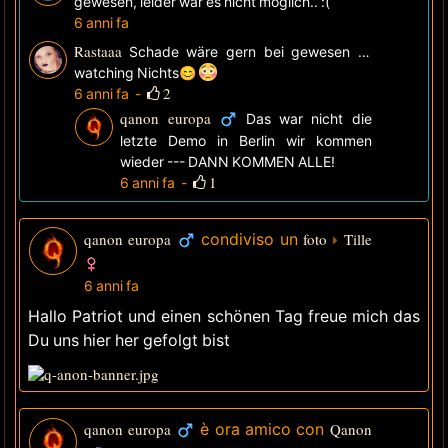
gewesen, leider war es nicht möglich.. :(
6 anni fa
Rastaaa
Schade wäre gern bei gewesen
—
watching
Nichts😊
2
6 anni fa
-
qanon europa
Das war nicht die
letzte Demo in Berlin wir kommen
wieder --- DANN KOMMEN ALLE!
1
6 anni fa
-
qanon europa
condiviso un
foto
Tille
6 anni fa
Hallo Patriot und einen schönen Tag freue mich das
Du uns hier her gefolgt bist
qanon europa
è ora amico con
Qanon