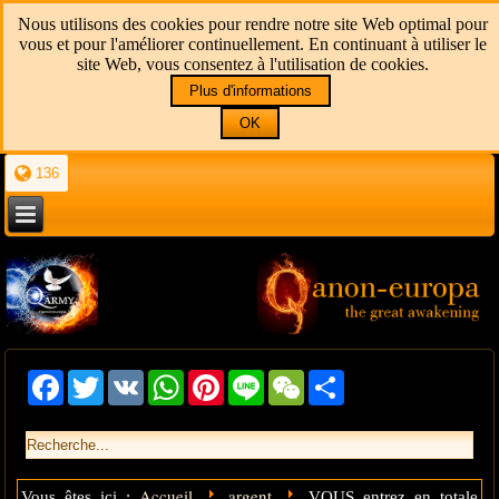
Nous utilisons des cookies pour rendre notre site Web optimal pour
vous et pour l'améliorer continuellement. En continuant à utiliser le
site Web, vous consentez à l'utilisation de cookies.
Plus d'informations
OK
136
Facebook
Twitter
VK
WhatsApp
Pinterest
Line
WeChat
Share
Accueil
argent
Vous êtes ici :
VOUS entrez en totale