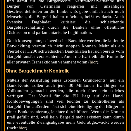
und damit für die Bürgerrechte. Verbraucherverbände und
Bürger von Östermalm reagieren mit unzähligen
Beschwerdebriefen an die Banken. Es gebe einfach auch noch
Menschen, die Bargeld haben möchten, heißt es darin. Auch
Svenska Dagbladet kritisiert die schleichende
Bargeldabschaffung durch die Banken ohne öffentliche
Diskussion und parlamentarische Legitimation.
Doch konsequente, schwedische Barzahler werden die laufende
Entwicklung vermutlich nicht stoppen können. Mehr als ein
Viertel der 1.200 schwedischen Bankfilialen hat sich bereits vom
Bargeldtransfer verabschiedet. Auch die EU treibt die Kontrolle
hier
aller privaten Transaktionen vehement voran (
).
Ohne Bargeld mehr Kontrolle
Mittels der Ausrufung eines „sozialen Grundrechts“ auf ein
Bank-Konto sollen auch jene 30 Millionen EU-Bürger zu
Vollkunden gemacht werden, die noch über kein solches
verfügen. Der Vorteil für die EU liegt auf der Hand.
Kontobewegungen sind viel leichter zu kontrollieren als
Bargeld. Und außerdem lässt sich eine Beteiligung der Bürger an
einer Bankensanierung leichter durchführen. Wenn die Konten
prall gefüllt sind, weil kein Bargeld mehr existiert kann durch
eine eventuelle Zwangsabgabe mehr Geld abgezwackt werden
hier
(mehr
).