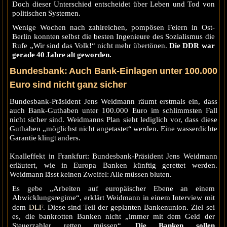
Doch dieser Unterschied entscheidet über Leben und Tod von
politischen Systemen.
Wenige Wochen nach zahlreichen, pompösen Feiern in Ost-
Berlin konnten selbst die besten Ingenieure des Sozialismus die
Rufe „Wir sind das Volk!“ nicht mehr übertönen.
Die DDR war
gerade 40 Jahre alt geworden.
Bundesbank: Auch Bank-Einlagen unter 100.000
Euro sind nicht ganz sicher
Bundesbank-Präsident Jens Weidmann räumt erstmals ein, dass
auch Bank-Guthaben unter 100.000 Euro im schlimmsten Fall
nicht sicher sind. Weidmanns Plan sieht lediglich vor, dass diese
Guthaben „möglichst nicht angetastet“ werden. Eine wasserdichte
Garantie klingt anders.
Knalleffekt in Frankfurt: Bundesbank-Präsident Jens Weidmann
erläutert, wie in Europa Banken künftig gerettet werden.
Weidmann lässt keinen Zweifel: Alle müssen bluten.
Es gebe „Arbeiten auf europäischer Ebene an einem
Abwicklungsregime“, erklärt Weidmann in einem Interview mit
DLF
dem
. Diese sind Teil der geplanten Bankenunion. Ziel sei
es, die bankrotten Banken nicht „immer mit dem Geld der
Steuerzahler retten müssen“.
Die Banken sollen