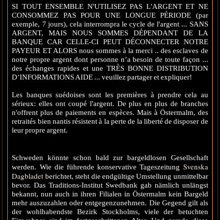
SI TOUT ENSEMBLE N'UTILISEZ PAS L'ARGENT ET NE
CONSOMMEZ PAS POUR UNE LONGUE PÉRIODE (par
exemple, 7 jours), cela interrompra le cycle de l'argent ... SANS
ARGENT, MAIS NOUS SOMMES DÉPENDANT DE LA
BANQUE CAR CELLE-CI PEUT DÉCONNECTER NOTRE
PAYEUR ET ALORS nous sommes à la merci .. des esclaves de
notre propre argent dont personne n’a besoin de toute façon ...
des échanges rapides et une TRÈS BONNE DISTRIBUTION
D’INFORMATIONS AIDE ... veuillez partager et expliquer!
Les banques suédoises sont les premières à prendre cela au
sérieux: elles ont coupé l'argent. De plus en plus de branches
n'offrent plus de paiements en espèces. Mais à Östermalm, des
retraités bien nantis résistent à la perte de la liberté de disposer de
leur propre argent.
Schweden könnte schon bald zur bargeldlosen Gesellschaft
Svenska
werden. Wie die führende konservative Tageszeitung
Dagbladet
berichtet, steht die endgültige Umstellung unmittelbar
bevor. Das Traditions-Institut Swedbank gab nämlich unlängst
bekannt, nun auch in ihren Filialen in Östermalm kein Bargeld
mehr auszuzahlen oder entgegenzunehmen. Die Gegend gilt als
der wohlhabendste Bezirk Stockholms, viele der betuchten