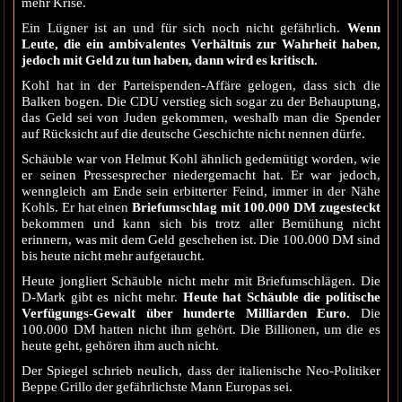
mehr Krise.
Ein Lügner ist an und für sich noch nicht gefährlich.
Wenn
Leute, die ein ambivalentes Verhältnis zur Wahrheit haben,
jedoch mit Geld zu tun haben, dann wird es kritisch.
Kohl hat in der Parteispenden-Affäre gelogen, dass sich die
Balken bogen. Die CDU verstieg sich sogar zu der Behauptung,
das Geld sei von Juden gekommen, weshalb man die Spender
auf Rücksicht auf die deutsche Geschichte nicht nennen dürfe.
Schäuble war von Helmut Kohl ähnlich gedemütigt worden, wie
er seinen Pressesprecher niedergemacht hat. Er war jedoch,
wenngleich am Ende sein erbitterter Feind, immer in der Nähe
Kohls. Er hat einen
Briefumschlag mit 100.000 DM zugesteckt
bekommen und kann sich bis trotz aller Bemühung nicht
erinnern, was mit dem Geld geschehen ist. Die 100.000 DM sind
bis heute nicht mehr aufgetaucht.
Heute jongliert Schäuble nicht mehr mit Briefumschlägen. Die
D-Mark gibt es nicht mehr.
Heute hat Schäuble die politische
Verfügungs-Gewalt über hunderte Milliarden Euro.
Die
100.000 DM hatten nicht ihm gehört. Die Billionen, um die es
heute geht, gehören ihm auch nicht.
Der Spiegel schrieb neulich, dass der italienische Neo-Politiker
Beppe Grillo der gefährlichste Mann Europas sei.