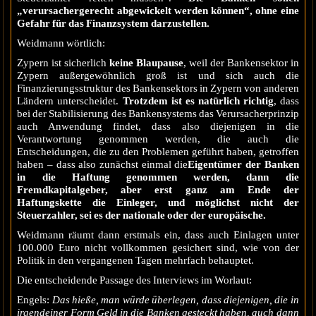
„verursachergerecht abgewickelt werden können“, ohne eine
Gefahr für das Finanzsystem darzustellen.
Weidmann wörtlich:
Zypern ist sicherlich
keine Blaupause
, weil der Bankensektor in
Zypern außergewöhnlich groß ist und sich auch die
Finanzierungsstruktur des Bankensektors in Zypern von anderen
Ländern unterscheidet.
Trotzdem
ist es natürlich richtig
, dass
bei der Stabilisierung des Bankensystems das Verursacherprinzip
auch Anwendung findet, dass also diejenigen in die
Verantwortung genommen werden, die auch die
Entscheidungen, die zu den Problemen geführt haben, getroffen
haben – dass also zunächst einmal die
Eigentümer der Banken
in die Haftung genommen werden, dann die
Fremdkapitalgeber, aber erst ganz am Ende der
Haftungskette die Einleger, und möglichst nicht der
Steuerzahler, sei es der nationale oder der europäische.
Weidmann räumt dann erstmals ein, dass auch Einlagen unter
100.000 Euro nicht vollkommen gesichert sind, wie von der
Politik in den vergangenen Tagen mehrfach behauptet.
Die entscheidende Passage des Interviews im Worlaut:
Engels:
Das hieße, man würde überlegen, dass diejenigen, die in
irgendeiner Form Geld in die Banken gesteckt haben, auch dann