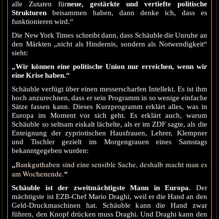
alle Zutaten für
neue, gestärkte und vertiefte politische
Strukturen
beisammen haben, dann denke ich, dass es
funktionieren wird.“
Die New York Times schreibt dann, dass Schäuble die Unruhe an
den Märkten „nicht als Hindernis, sondern als Notwendigkeit“
sieht:
„Wir können eine politische Union nur erreichen, wenn wir
eine Krise haben.“
Schäuble verfügt über einen messerscharfen Intellekt. Es ist ihm
hoch anzurechnen, dass er sein Programm in so wenige einfache
Sätze fassen kann. Dieses Kurzprogramm erklärt alles, was in
Europa im Moment vor sich geht. Es erklärt auch, warum
Schäuble so seltsam eiskalt lächelte, als er im ZDF sagte, als die
Enteignung der zypriotischen Hausfrauen, Lehrer, Klempner
und Tischler gezielt im Morgengrauen eines Samstags
bekanntgegeben wurden:
Bankguthaben sind eine sensible Sache, deshalb macht man es
„
am Wochenende.
“
Schäuble ist der zweitmächtigste Mann in Europa
. Der
mächtigste ist EZB-Chef Mario Draghi, weil er die Hand an den
Geld-Druckmaschinen hat. Schäuble kann die Hand zwar
führen, den Knopf drücken muss Draghi. Und Draghi kann den