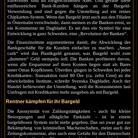
Einwohner sind im fortgeschrittenen Alter. Und gerade diese
einflussreichen Bank-Kunden hängen an der Bargeld-
Verwendung und sind gegen die Umstellung auf ein reines
Chipkarten-System. Wenn das Bargeld jetzt auch aus den Filialen
in Östermalm verschwinde, dann meinen es die Banken ernst, so
ein Kommentar im Dagbladet. Es sei dies ein Symbol für eine
Entwicklung in ganz Schweden, eine „Revolution der Banken“.
Die Finanzinstitute argumentieren damit, die Abwicklung der
Bankgeschäfte für die Kunden einfacher zu machen. „Smart
cash“ wird das Plastikgeld genannt, was Bargeld wohl zum
„dummen“ Geld stempeln soll. Die Banken profitieren davon,
wenn alle Ersparnisse auf ihren Konten liegen statt als Bares
unter Omas Kopfkissen. Überdies gingen in Schweden bei jeder
Kreditkarten- Transaktion rund 80 Öre (ca. zehn Cent) an die
abwickelnden Institute, schreibt Svenska Dagbladet. Auch der
Handel befürwortet die Umstellung, weil die Konsumenten laut
Umfragen mit Kreditkarten mehr ausgeben als mit Bargeld.
Rentner kämpfen für ihr Bargeld
Die Anonymität von Zahlungstätigkeiten – auch für kleine
Besorgungen und alltägliche Einkäufe – ist in einem
bargeldlosen System nicht mehr gegeben. Das sei zwar gut zur
Bekämpfung von kriminellen Machenschaften, meint auch der
Zeitungskommentar, aber auch eine Gefahr für den Datenschutz