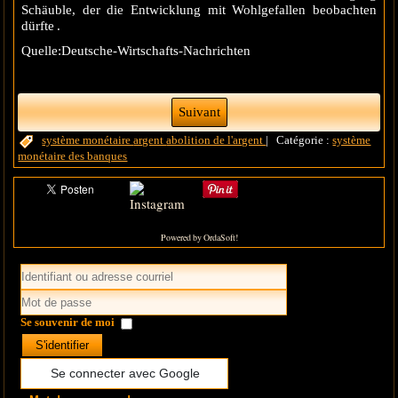
Schäuble, der die Entwicklung mit Wohlgefallen beobachten
dürfte .
Quelle:Deutsche-Wirtschafts-Nachrichten
Suivant
système monétaire
argent
abolition de l'argent
|
Catégorie :
système
monétaire des banques
Powered by OrdaSoft!
Se souvenir de moi
S'identifier
Se connecter avec Google