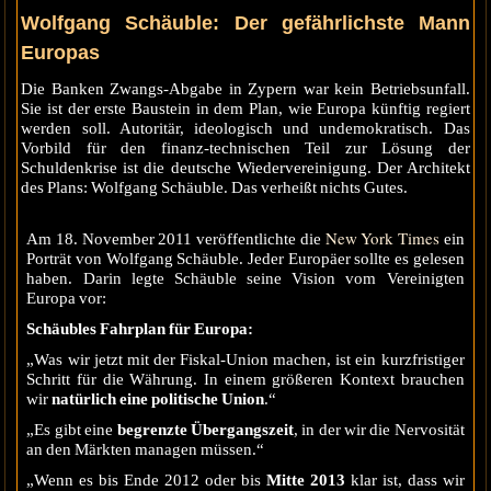
Wolfgang Schäuble: Der gefährlichste Mann
Europas
Die Banken Zwangs-Abgabe in Zypern war kein Betriebsunfall.
Sie ist der erste Baustein in dem Plan, wie Europa künftig regiert
werden soll. Autoritär, ideologisch und undemokratisch. Das
Vorbild für den finanz-technischen Teil zur Lösung der
Schuldenkrise ist die deutsche Wiedervereinigung. Der Architekt
des Plans: Wolfgang Schäuble. Das verheißt nichts Gutes.
New York Times
Am 18. November 2011 veröffentlichte die
ein
Porträt von Wolfgang Schäuble. Jeder Europäer sollte es gelesen
haben. Darin legte Schäuble seine Vision vom Vereinigten
Europa vor:
Schäubles Fahrplan für Europa:
„Was wir jetzt mit der Fiskal-Union machen, ist ein kurzfristiger
Schritt für die Währung. In einem größeren Kontext brauchen
wir
natürlich eine politische Union
.“
„Es gibt eine
begrenzte Übergangszeit
, in der wir die Nervosität
an den Märkten managen müssen.“
„Wenn es bis Ende 2012 oder bis
Mitte 2013
klar ist, dass wir