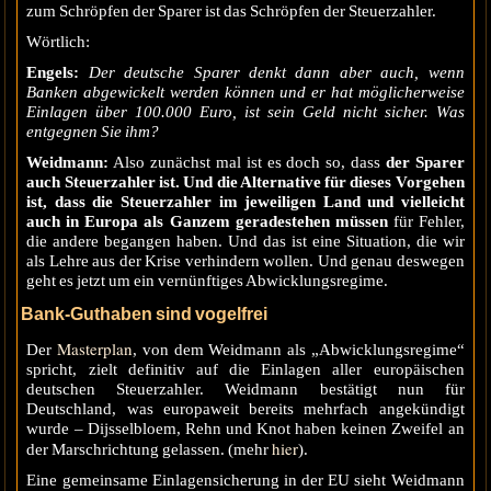
zum Schröpfen der Sparer ist das Schröpfen der Steuerzahler.
Wörtlich:
Engels:
Der deutsche Sparer denkt dann aber auch, wenn
Banken abgewickelt werden können und er hat möglicherweise
Einlagen über 100.000 Euro, ist sein Geld nicht sicher. Was
entgegnen Sie ihm?
Weidmann:
Also zunächst mal ist es doch so, dass
der Sparer
auch Steuerzahler ist. Und die Alternative für dieses Vorgehen
ist, dass die Steuerzahler im jeweiligen Land und vielleicht
auch in Europa als Ganzem geradestehen müssen
für Fehler,
die andere begangen haben. Und das ist eine Situation, die wir
als Lehre aus der Krise verhindern wollen. Und genau deswegen
geht es jetzt um ein vernünftiges Abwicklungsregime.
Bank-Guthaben sind vogelfrei
Masterplan
Der
, von dem Weidmann als „Abwicklungsregime“
spricht, zielt definitiv auf die Einlagen aller europäischen
deutschen Steuerzahler. Weidmann bestätigt nun für
Deutschland, was europaweit bereits mehrfach angekündigt
wurde – Dijsselbloem, Rehn und Knot haben keinen Zweifel an
hier
der Marschrichtung gelassen. (mehr
).
Eine gemeinsame Einlagensicherung in der EU sieht Weidmann