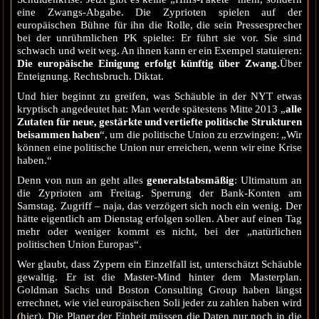
eine Zwangs-Abgabe. Die Zyprioten spielen auf der
europäischen Bühne für ihn die Rolle, die sein Pressesprecher
bei der unrühmlichen PK spielte: Er führt sie vor. Sie sind
schwach und weit weg. An ihnen kann er ein Exempel statuieren:
Die europäische Einigung erfolgt künftig über Zwang.
Über
Enteignung. Rechtsbruch. Diktat.
Und hier beginnt zu greifen, was Schäuble in der NYT etwas
kryptisch angedeutet hat: Man werde spätestens Mitte 2013 „
alle
Zutaten für neue, gestärkte und vertiefte politische Strukturen
beisammen haben
“, um die politische Union zu erzwingen: „Wir
können eine politische Union nur erreichen, wenn wir eine Krise
haben.“
Denn von nun an geht alles
generalstabsmäßig
: Ultimatum an
die Zyprioten am Freitag. Sperrung der Bank-Konten am
Samstag. Zugriff – naja, das verzögert sich noch ein wenig. Der
hätte eigentlich am Dienstag erfolgen sollen. Aber auf einen Tag
mehr oder weniger kommt es nicht, bei der „natürlichen
politischen Union Europas“.
Wer glaubt, dass Zypern ein Einzelfall ist, unterschätzt Schäuble
gewaltig. Er ist die Master-Mind hinter dem Masterplan.
Goldman Sachs und Boston Consulting Group haben längst
errechnet, wie viel europäischen Soli jeder zu zahlen haben wird
hier
(
). Die Planer der Einheit müssen die Daten nur noch in die