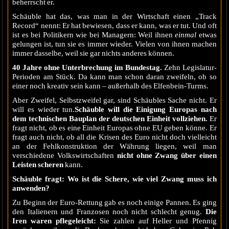
beherrscht er.
Schäuble hat das, was man in der Wirtschaft einen „Track
Record“ nennt: Er hat bewiesen, dass er kann, was er tut. Und oft
ist es bei Politikern wie bei Managern: Weil ihnen
einmal
etwas
gelungen ist, tun sie es immer wieder. Vielen von ihnen machen
immer dasselbe, weil sie gar nichts anderes können.
40 Jahre ohne Unterbrechung im Bundestag.
Zehn Legislatur-
Perioden am Stück. Da kann man schon daran zweifeln, ob so
einer noch kreativ sein kann – außerhalb des Elfenbein-Turms.
Aber Zweifel, Selbstzweifel gar, sind Schäubles Sache nicht. Er
will es wieder tun.
Schäuble will die Einigung Europas nach
dem technischen Bauplan der deutschen Einheit vollziehen.
Er
fragt nicht, ob es eine Einheit Europas ohne EU geben könne. Er
fragt auch nicht, ob all die Krisen des Euro nicht doch vielleicht
an der Fehlkonstruktion der Währung liegen, weil man
verschiedene Volkswirtschaften
nicht ohne Zwang über einen
Leisten scheren
kann.
Schäuble fragt: Wo ist die Schere, wie viel Zwang muss ich
anwenden?
Zu Beginn der Euro-Rettung gab es noch einige Pannen. Es ging
den Italienern und Franzosen noch nicht schlecht genug.
Die
Iren waren pflegeleicht:
Sie zahlen auf Heller und Pfennig