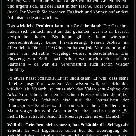
zurück, was ihnen die Banken abgezockt haben. Gehen ins Pub
und ärgern sich, mit der Faust in der Tasche. Oder wandern aus
hier
(
). Ihr Vorteil: Sie sprechen Englisch und können auf andere
Arbeitsmärkte ausweichen.
Das wirkliche Problem kam mit Griechenland:
Die Griechen
haben sich einfach nicht an das gehalten, was sie in Brüssel
versprochen hatten. Bis heute gibt es keine wirksame
Steuereintreibung, keine Privatisierung, keinen Abbau im
öffentlichen Dienst. Die Griechen haben jede Vereinbarung, die
ihnen von Schäuble vorgelegt wurde, unterschrieben. Das
Flugzeug von Berlin nach Athen war noch nicht auf der
Startbahn – da war die Vereinbarung auch schon wieder
hinfällig.
So etwas hasst Schäuble. Er ist unduldsam. Er will, dass seine
Befehle ausgeführt werden. Wer wissen will, wie Schäuble
wirklich als Mensch ist, muss sich das Video (
am Anfang des
Artikels
) ansehen, bei dem er seinen Pressesprecher demütigt.
Schlimmer als Schäuble sind nur die Journalisten der
Bundespresse-Konferenz, die hämisch lachen, als der arme
Mann vorgeführt wird. Anstatt aufzustehen und zu sagen: „So
nicht, Herr Schäuble. Auch Ihr Pressesprecher ist ein Mensch.“
Weil die Griechen nicht spuren, hat Schäuble die Schlagzahl
erhöht:
Er will Ergebnisse sehen bei der Beendigung der
Schuldenkrise. Jetzt gibt es keine „Hilfs-Pakete“ mehr, sondern