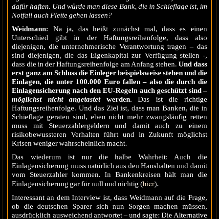
dafür haften. Und würde man diese Bank, die in Schieflage ist, im
Notfall auch Pleite gehen lassen?
Weidmann:
Na ja, das heißt zunächst mal, dass es einen
Unterschied gibt in der Haftungsreihenfolge, dass also
diejenigen, die unternehmerische Verantwortung tragen – das
sind diejenigen, die das Eigenkapital zur Verfügung stellen -,
dass die in der Haftungsreihenfolge am Anfang stehen.
Und dass
erst ganz am Schluss die Einleger beispielsweise stehen und die
Einlagen, die unter 100.000 Euro fallen – also die durch die
Einlagensicherung nach den EU-Regeln auch geschützt sind –
möglichs
t
nicht angetastet
werden.
Das ist die richtige
Haftungsreihenfolge. Und das Ziel ist, dass man Banken, die in
Schieflage geraten sind, eben nicht mehr zwangsläufig retten
muss mit Steuerzahlergeldern und damit auch zu einem
risikobewussteren Verhalten führt und in Zukunft möglichst
Krisen weniger wahrscheinlich macht.
Das wiederum ist nur die halbe Wahrheit: Auch die
Einlagensicherung muss natürlich aus den Haushalten und damit
vom Steuerzahler kommen. In Bankenkreisen hält man die
hier
Einlagensicherung gar für null und nichtig (
).
Interessant an dem Interview ist, dass Weidmann auf die Frage,
ob die deutschen Sparer sich nun Sorgen machen müssen,
ausdrücklich ausweichend antwortet – und sagte: Die Alternative