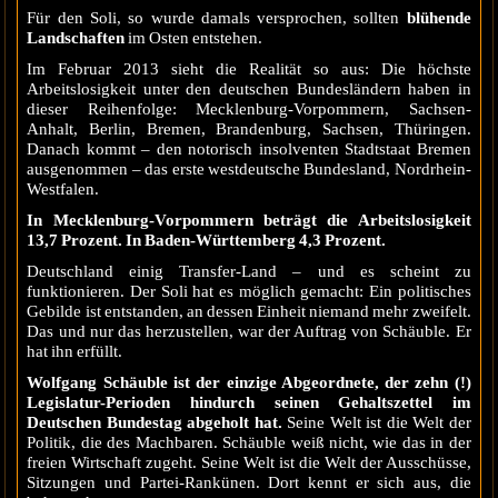
Für den Soli, so wurde damals versprochen, sollten
blühende
Landschaften
im Osten entstehen.
Im Februar 2013 sieht die Realität so aus: Die höchste
Arbeitslosigkeit unter den deutschen Bundesländern haben in
dieser Reihenfolge: Mecklenburg-Vorpommern, Sachsen-
Anhalt, Berlin, Bremen, Brandenburg, Sachsen, Thüringen.
Danach kommt – den notorisch insolventen Stadtstaat Bremen
ausgenommen – das erste westdeutsche Bundesland, Nordrhein-
Westfalen.
In Mecklenburg-Vorpommern beträgt die Arbeitslosigkeit
13,7 Prozent. In Baden-Württemberg 4,3 Prozent.
Deutschland einig Transfer-Land – und es scheint zu
funktionieren. Der Soli hat es möglich gemacht: Ein politisches
Gebilde ist entstanden, an dessen Einheit niemand mehr zweifelt.
Das und nur das herzustellen, war der Auftrag von Schäuble. Er
hat ihn erfüllt.
Wolfgang Schäuble ist der einzige Abgeordnete, der zehn (!)
Legislatur-Perioden hindurch seinen Gehaltszettel im
Deutschen Bundestag abgeholt hat.
Seine Welt ist die Welt der
Politik, die des Machbaren. Schäuble weiß nicht, wie das in der
freien Wirtschaft zugeht. Seine Welt ist die Welt der Ausschüsse,
Sitzungen und Partei-Rankünen. Dort kennt er sich aus, die