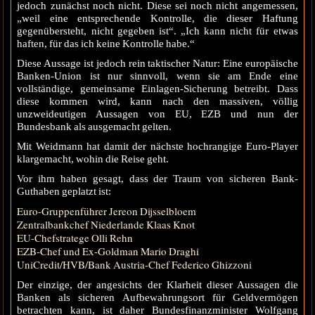
jedoch zunächst noch nicht. Diese sei noch nicht angemessen,
„weil eine entsprechende Kontrolle, die dieser Haftung
gegenübersteht, nicht gegeben ist“. „Ich kann nicht für etwas
haften, für das ich keine Kontrolle habe.“
Diese Aussage ist jedoch rein taktischer Natur: Eine europäische
Banken-Union ist nur sinnvoll, wenn sie am Ende eine
vollständige, gemeinsame Einlagen-Sicherung betreibt. Dass
diese kommen wird, kann nach den massiven, völlig
unzweideutigen Aussagen von EU, EZB und nun der
Bundesbank als ausgemacht gelten.
Mit Weidmann hat damit der nächste hochrangige Euro-Player
klargemacht, wohin die Reise geht.
Vor ihm haben gesagt, dass der Traum von sicheren Bank-
Guthaben geplatzt ist:
Euro-Gruppenführer Jereon Dijsselbloem
Zentralbankchef Niederlande Klaas Knot
EU-Chefstratege Olli Rehn
EZB-Chef und Ex-Goldman Mario Draghi
UniCredit/HVB/Bank Austria-Chef Federico Ghizzoni
Der einzige, der angesichts der Klarheit dieser Aussagen die
Banken als sicheren Aufbewahrungsort für Geldvermögen
betrachten kann, ist daher Bundesfinanzminister Wolfgang