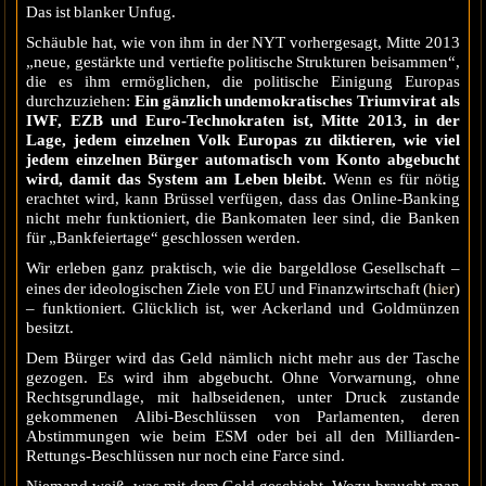
Das ist blanker Unfug.
Schäuble hat, wie von ihm in der NYT vorhergesagt, Mitte 2013
„neue, gestärkte und vertiefte politische Strukturen beisammen“,
die es ihm ermöglichen, die politische Einigung Europas
durchzuziehen:
Ein gänzlich undemokratisches Triumvirat als
IWF, EZB und Euro-Technokraten ist, Mitte 2013, in der
Lage, jedem einzelnen Volk Europas zu diktieren, wie viel
jedem einzelnen Bürger automatisch vom Konto abgebucht
wird, damit das System am Leben bleibt.
Wenn es für nötig
erachtet wird, kann Brüssel verfügen, dass das Online-Banking
nicht mehr funktioniert, die Bankomaten leer sind, die Banken
für „Bankfeiertage“ geschlossen werden.
Wir erleben ganz praktisch, wie die bargeldlose Gesellschaft –
hier
eines der ideologischen Ziele von EU und Finanzwirtschaft (
)
– funktioniert. Glücklich ist, wer Ackerland und Goldmünzen
besitzt.
Dem Bürger wird das Geld nämlich nicht mehr aus der Tasche
gezogen. Es wird ihm abgebucht. Ohne Vorwarnung, ohne
Rechtsgrundlage, mit halbseidenen, unter Druck zustande
gekommenen Alibi-Beschlüssen von Parlamenten, deren
Abstimmungen wie beim ESM oder bei all den Milliarden-
Rettungs-Beschlüssen nur noch eine Farce sind.
Niemand weiß, was mit dem Geld geschieht. Wozu braucht man