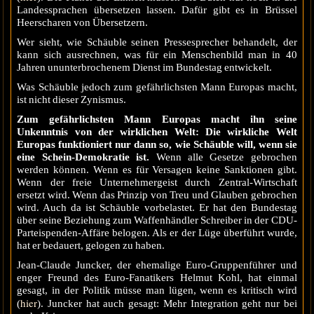
Landessprachen übersetzen lassen. Dafür gibt es in Brüssel
Heerscharen von Übersetzern.
Wer sieht, wie Schäuble seinen Pressesprecher behandelt, der
kann sich ausrechnen, was für ein Menschenbild man in 40
Jahren ununterbrochenem Dienst im Bundestag entwickelt.
Was Schäuble jedoch zum gefährlichsten Mann Europas macht,
ist nicht dieser Zynismus.
Zum gefährlichsten Mann Europas macht ihn seine
Unkenntnis von der wirklichen Welt: Die wirkliche Welt
Europas funktioniert nur dann so, wie Schäuble will, wenn sie
eine Schein-Demokratie ist.
Wenn alle Gesetze gebrochen
werden können. Wenn es für Versagen keine Sanktionen gibt.
Wenn der freie Unternehmergeist durch Zentral-Wirtschaft
ersetzt wird. Wenn das Prinzip von Treu und Glauben gebrochen
wird. Auch da ist Schäuble vorbelastet. Er hat den Bundestag
über seine Beziehung zum Waffenhändler Schreiber in der CDU-
Parteispenden-Affäre belogen. Als er der Lüge überführt wurde,
hat er bedauert, gelogen zu haben.
Jean-Claude Juncker, der ehemalige Euro-Gruppenführer und
enger Freund des Euro-Fanatikers Helmut Kohl, hat einmal
gesagt, in der Politik müsse man lügen, wenn es kritisch wird
hier
(
). Juncker hat auch gesagt: Mehr Integration geht nur bei