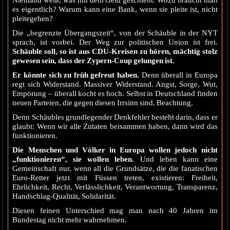
es eigentlich? Warum kann eine Bank, wenn sie pleite ist, nicht
pleitegehen?
Die „begrenzte Übergangszeit“, von der Schäuble in der NYT
sprach, ist vorbei. Der Weg zur politischen Union ist frei.
Schäuble soll, so ist aus CDU-Kreisen zu hören, mächtig stolz
gewesen sein, dass der Zypern-Coup gelungen ist.
Er könnte sich zu früh gefreut haben.
Denn überall in Europa
regt sich Widerstand. Massiver Widerstand. Angst, Sorge, Wut,
Empörung – überall kocht es hoch. Selbst in Deutschland finden
neuen Parteien, die gegen diesen Irrsinn sind, Beachtung.
Denn Schäubles grundlegender Denkfehler besteht darin, dass er
glaubt: Wenn wir alle Zutaten beisammen haben, dann wird das
funktionieren.
Die Menschen und Völker in Europa wollen jedoch nicht
„funktionieren“, sie wollen leben.
Und leben kann eine
Gemeinschaft nur, wenn all die Grundsätze, die die fanatischen
Euro-Retter jetzt mit Füssen treten, existieren: Freiheit,
Ehrlichkeit, Recht, Verlässlichkeit, Verantwortung, Transparenz,
Handschlag-Qualität, Solidarität.
Diesen feinen Unterschied mag man nach 40 Jahren im
Bundestag nicht mehr wahrnehmen.