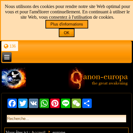
Nous utilisons des cookies pour rendre notre site Web optimal pour
vous et pour l'améliorer continuellement. En continuant à utiliser le
site Web, vous consentez à l'utilisation de cookies.
Plus d'informations
OK
136
Facebook
Twitter
VK
WhatsApp
Pinterest
Line
WeChat
Share
Accueil
Vous êtes ici :
europe