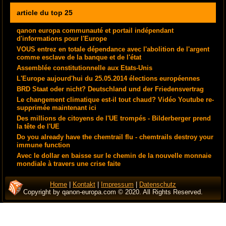
article du top 25
qanon europa communauté et portail indépendant
d'informations pour l'Europe
VOUS entrez en totale dépendance avec l'abolition de l'argent
comme esclave de la banque et de l'état
Assemblée constitutionnelle aux Etats-Unis
L'Europe aujourd'hui du 25.05.2014 élections européennes
BRD Staat oder nicht? Deutschland und der Friedensvertrag
Le changement climatique est-il tout chaud? Vidéo Youtube re-
supprimée maintenant ici
Des millions de citoyens de l'UE trompés - Bilderberger prend
la tête de l'UE
Do you already have the chemtrail flu - chemtrails destroy your
immune function
Avec le dollar en baisse sur le chemin de la nouvelle monnaie
mondiale à travers une crise faite
Home
|
Kontakt
|
Impressum
|
Datenschutz
Copyright by qanon-europa.com © 2020. All Rights Reserved.