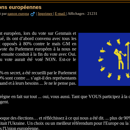
ions européennes
t par
qanon europa
|
Imprimer
|
E-mail
|
Affichages : 21231
t européen, lors du vote sur Genmais et
 ils ont d’abord convenu avec tous les
aient opposés à 80% contre le maïs GM en
vote du Parlement européen à la nous ne
ensuite conduit à la fin du vote avec Oui.
u vote aurait été voté NON. Est-ce le
en secret, a été recueilli par le Parlement
 sont contre ... s’agit-il des représentants
nd et à leurs besoins ... Je ne le pense pas.
règne en fait sur tout ... oui, vous aussi. Tant que VOUS participez à la
rgent.
oque des élections… et réfléchissez à ce qui nous a été dit. ... plus de 9
aitait l'Ukraine. Un choix ou un meilleur référendum pour l'Europe ou la 
s l'Union européenne.