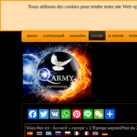
Nous utilisons des cookies pour rendre notre site Web opt
qanon
communauté
nouvelles
europe
le monde
envi
Facebook
Twitter
VK
WhatsApp
Pinterest
Line
WeChat
Share
Accueil
europe
Vous êtes ici :
L'Europe aujourd'hui du 