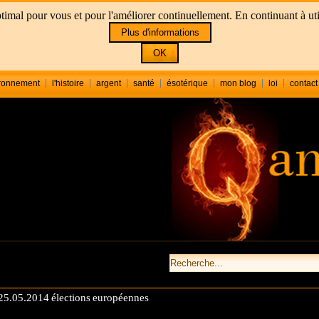
imal pour vous et pour l'améliorer continuellement. En continuant à utili
Plus d'informations
OK
ronnement
l'histoire
argent
santé
ésotérique
mon blog
loi
contact
25.05.2014 élections européennes