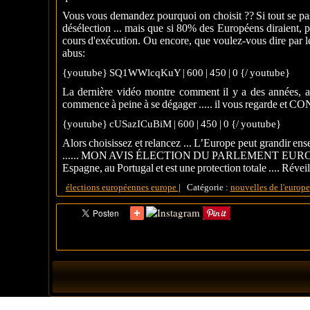
Vous vous demandez pourquoi on choisit ?? Si tout se pa
désélection ... mais que si 80% des Européens diraient, p
cours d'exécution. Ou encore, que voulez-vous dire par l
abus:
{youtube} SQ1WWlcqKuY | 600 | 450 | 0 {/ youtube}
La dernière vidéo montre comment il y a des années, au 
commence à peine à se dégager ..... il vous regar
{youtube} cUSazICuBiM | 600 | 450 | 0 {/ youtube}
Alors choisissez et relancez ... L’Europe peut grandir 
...... MON AVIS ÉLECTION DU PARLEMENT EUROPÉEN dan
Espagne, au Portugal et est une protection totale .... Réveill
élections européennes
europe
|
Catégorie :
nouvelles de l'europe