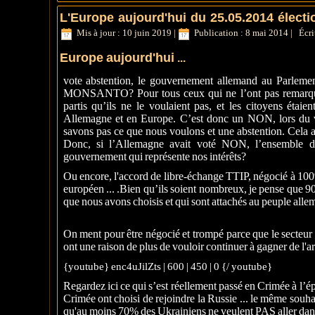
L'Europe aujourd'hui du 25.05.2014 élect
Mis à jour : 10 juin 2019
|
Publication : 8 mai 2014
|
Écri
Europe aujourd'hui
...
vote abstention, le gouvernement allemand au Parlemen
MONSANTO? Pour tous ceux qui ne l’ont pas remarqué,
partis qu’ils ne le voulaient pas, et les citoyens ét
Allemagne et en Europe. C’est donc un NON, lors du 
savons pas ce que nous voulons et une abstention. Cela a 
Donc, si l’Allemagne avait voté NON, l’ensemble d
gouvernement qui représente nos intérêts?
Ou encore, l'accord de libre-échange TTIP, négocié à 100% 
européen ... .Bien qu’ils soient nombreux, je pense que 90%
que nous avons choisis et qui sont attachés au peuple allema
On ment pour être négocié et trompé parce que le secteur 
ont une raison de plus de vouloir continuer à gagner de l'a
{youtube} enc4uJilZts | 600 | 450 | 0 {/ youtube}
Regardez ici ce qui s’est réellement passé en Crimée à l’ép
Crimée ont choisi de rejoindre la Russie ... le même souh
qu'au moins 70% des Ukrainiens ne veulent PAS aller dan