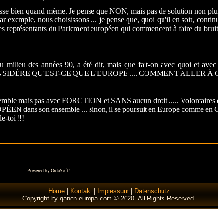
sse bien quand même. Je pense que NON, mais pas de solution non plus,
ar exemple, nous choisissons ... je pense que, quoi qu'il en soit, cont
es représentants du Parlement européen qui commencent à faire du bruit
milieu des années 90, a été dit, mais que fait-on avec quoi et avec q
de et CONSIDÈRE QU'EST-CE QUE L'EUROPE .... COMMENT ALLER À O 
ensemble mais pas avec FORCTION et SANS aucun droit ..... Volontaires 
s son ensemble ... sinon, il se poursuit en Europe comme en Grèc
e-toi !!!
Powered by OrdaSoft!
Home
|
Kontakt
|
Impressum
|
Datenschutz
Copyright by qanon-europa.com © 2020. All Rights Reserved.