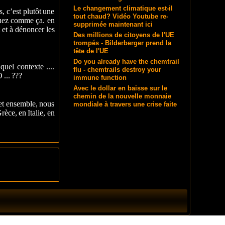
Le changement climatique est-il
 c’est plutôt une
tout chaud? Vidéo Youtube re-
inuez comme ça. en
supprimée maintenant ici
 et à dénoncer les
Des millions de citoyens de l'UE
trompés - Bilderberger prend la
tête de l'UE
Do you already have the chemtrail
uel contexte ....
flu - chemtrails destroy your
... ???
immune function
Avec le dollar en baisse sur le
chemin de la nouvelle monnaie
et ensemble, nous
mondiale à travers une crise faite
e, en Italie, en