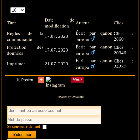
Affichage
#
Date de
Titre
Auteur
Clics
modification
qanon
Règles de la
Écrit par
Clics :
17.07. 2020
communauté
europa
2860
qanon
Protection des
Écrit par
Clics :
17.07. 2020
données
europa
20346
qanon
Écrit par
Clics :
Imprimer
21.07. 2020
europa
24237
Powered by OrdaSoft!
Se souvenir de moi
S'identifier