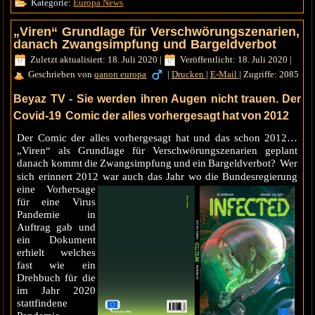
Kategorie:
Europa News
„Viren“ Grundlage für Verschwörungszenarien,
danach Zwangsimpfung und Bargeldverbot
Zuletzt aktualisiert: 18. Juli 2020
|
Veröffentlicht: 18. Juli 2020
|
Geschrieben von
qanon europa
|
Drucken
|
E-Mail
|
Zugriffe: 2085
Beyaz TV - Sie werden ihren Augen nicht trauen. Der
Covid-19 Comic der alles vorhergesagt hat von 2012
Der Comic der alles vorhergesagt hat und das schon 2012…
„Viren“ als Grundlage für Verschwörungszenarien geplant
danach kommt die Zwangsimpfung und ein Bargeldverbot? Wer
sich erinnert 2012 war auch das Jah
r wo die Bundesregierung
eine Vorhersage
für eine Virus
Pandemie in
Auftrag gab und
ein Dokument
erhielt welches
fast wie ein
Drehbuch für die
im Jahr 2020
stattfindene