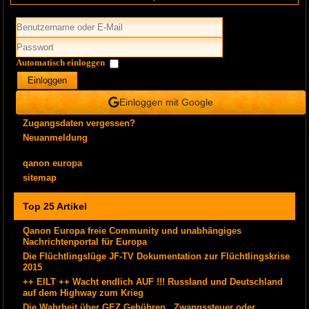
Automatisch einloggen
Einloggen
Einloggen mit Google
Zugangsdaten vergessen?
Neuanmeldung
qanon europa
sitemap
Top 25 Artikel
Qanon Europa freie Community und unabhängiges
Nachrichtenportal für Europa
Die Flüchtlingslüge JF-TV Dokumentation zur Flüchtlingskrise
2015
++ EILT ++ Wacht endlich AUF !!! Russland und Deutschland
auf dem Highway zum Krieg
Die Wahrheit über GEZ Gebühren , Zwangssteuer oder