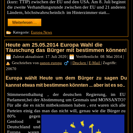
(kurz: TTIP) zwischen der EU und den USA. Am 8. Juli beginnt
die zweite Verhandlungsrunde zwischen der EU und 21 anderen
Ländern, höchstwahrscheinlich im Hinterzimmer statt...
Weiterlesen ...
Kategorie:
Europa News
Heute am 25.05.2014 Europa Wahl die
Täuschung das Bürger mit bestimmen können!
Zuletzt aktualisiert: 17. Juli 2020
|
Veröffentlicht: 08. Mai 2014
|
Geschrieben von
qanon europa
|
Drucken
|
E-Mail
|
Zugriffe:
20670
Europa wählt Heute um dem Bürger zu sagen Du
kannst etwas mit bestimmen könnten ... aber ist es so..
Stimmenenthaltung , der deutschen Regierung, im EU
Parlament,bei der Abstimmung um Genmais und MONSANTO?
Für alle die es nicht mitbekommen haben , erst waren sich alle
Parteien einig das man das nicht will, genau wie
die Bürger zu
80% gegen
Genfood in
Deutschland und
Europa waren,