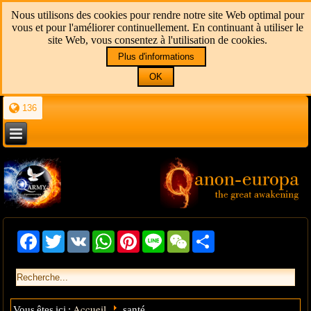
Nous utilisons des cookies pour rendre notre site Web optimal pour
vous et pour l'améliorer continuellement. En continuant à utiliser le
site Web, vous consentez à l'utilisation de cookies.
Plus d'informations
OK
136
Facebook
Twitter
VK
WhatsApp
Pinterest
Line
WeChat
Share
Accueil
Vous êtes ici :
santé