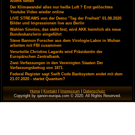
Aliens sehen
Der Klimawandel alles nur heiße Luft ? Erst gelöschtes
Youtube Video wieder online
LIVE STREAMS von der Demo "Tag der Freiheit" 01.08.2020
Bilder und Impressionen live aus Berlin
Wahlen Sinnlos, das steht fest, wird AKK heimlich als neue
Bundeskanzlerin eingeführt
Steve Bannon Forscher aus dem Virologie-Labor in Wuhan
arbeiten mit FBI zusammen
Verurteilte Christine Lagarde wird Präsidentin der
Europäischen Zentralbank.
Zwei Verfassungen in den Vereinigten Staaten Der
Verfassungsbetrug von 1871
Federal Register sagt Swift Code Banksystem endet mit dem
21.07.2020 - startet Quantum?
Home
|
Kontakt
|
Impressum
|
Datenschutz
Copyright by qanon-europa.com © 2020. All Rights Reserved.