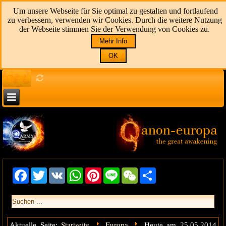
Um unsere Webseite für Sie optimal zu gestalten und fortlaufend
zu verbessern, verwenden wir Cookies. Durch die weitere Nutzung
der Webseite stimmen Sie der Verwendung von Cookies zu.
Mehr Info
OK
136
Facebook
Twitter
VK
WhatsApp
Pinterest
Line
WeChat
Share
Startseite
Europa
Aktuelle Seite:
Heute am 25.05.2014