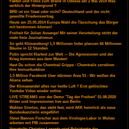
Fakten und Fotos zum Brand in Odessa am 2 Mai 2014 Was
wirklich der Hintergrund ?
BRD ist ein Staat oder nicht? Deutschland und der nicht
gewollte Friedensvertrag
Heute am 25.05.2014 Europa Wahl die Täuschung das Bürger
mit bestimmen können!
Freiheit für Julian Assange! Mit seiner Verurteilung stirbt der
reale freie Journalismus
So geht Klimarettung! 1,5 Millionen Inder planzen 66 Millionen
Bäume in 12 Stunden
Putin spricht Klartext zur Welt --- Die Agressionen und der
Krieg kommen aus dem Westen!
Hast Du schon die Chemtrail Grippe - Chemtrails zerstören
Ihre Immunfunktion
1,5 Million Facebook User stürmen Area 51 - Wir wollen die
Aliens sehen
Der Klimawandel alles nur heiße Luft ? Erst gelöschtes
Youtube Video wieder online
LIVE STREAMS von der Demo "Tag der Freiheit" 01.08.2020
Bilder und Impressionen live aus Berlin
Wahlen Sinnlos, das steht fest, wird AKK heimlich als neue
Bundeskanzlerin eingeführt
Steve Bannon Forscher aus dem Virologie-Labor in Wuhan
arbeiten mit FBI zusammen
Verurteilte Christine Lagarde wird Präsidentin der