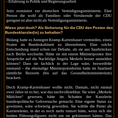
- Erfahrung in Politik und Regierungsarbeit
Jetzt nominiert zur deutschen Verteidigungsministerin. Eine
Person die wohl als Familien- oder Vorsitzende der CDU
geeignet ist aber nicht als Verteidigungsministerin.
Wieso jetzt doch? Als Sicherung für die CDU den Posten des
Bundesklanzler(in) zu behalten?
Bislang hatte es Annegret Kramp-Karrenbauer vermieden, einen
Posten im Bundeskabinett zu übernehmen. Eine solche
Entscheidung stand schon zur Debatte, als sie aus Saarbrücken
nach Berlin wechselte. Hätte sie mit einem Ministerposten ihre
Ansprüche auf die Nachfolge Angela Merkels besser anmelden
können? Dass sie fachlich in der Lage wäre, bezweifelte
niemand – die ehemalige Ministerpräsidentin hatte im Saarland
sämtliche Ressorts (bis auf das Gesundheitsministerium)
beackert.
Doch Kramp-Karrenbauer wollte nicht. Damals, nicht einmal
zwei Jahre ist es her, war das nachvollziehbar. Sie wäre „Merkels
Mädchen“ gewesen, hätte im Schatten der Kanzlerin
bundespolitische Gehversuche gemacht. Eine eigene Statur zu
gewinnen, wäre schwierig geworden. Sie wählte die Partei als
Karriereleiter, in der es noch mehr rumort hätte, wenn sich die
beiden Führungsfiguren nicht um sie gekümmert hätten. Das