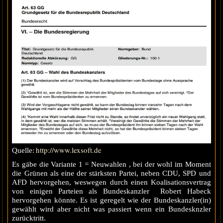
http://www.lexsoft.de
Quelle:
Es gäbe die Variante 1 = Neuwahlen , bei der wohl im Moment
die Grünen als eine der stärksten Partei, neben CDU, SPD und
AFD hervorgehen, weswegen durch einen Koalisationsvertrag
von einigen Parteien als Bundeskanzler Robert Habeck
hervorgehen könnte. Es ist geregelt wie der Bundeskanzler(in)
gewählt wird aber nicht was passiert wenn ein Bundesknzler
zurücktritt.