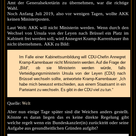
Amt der Generalsekretärin zu übernehmen, war die richtige
Wahl.
Noch Anfang Juli 2019, also vor wenigen Tagen, wollte AKK
keinen Ministerposten.
Laut Welt: AKK will nicht Ministerin werden. Wenn durch den
Wechsel von Ursula von der Leyen nach Brüssel ein Platz im
Kabinett frei werden soll, wird Annegret Kramp-Karrenbauer ihn
nicht übernehmen. AKK zu Bild:
Im Falle einer Kabinettsumbildung will CDU-Chefin Annegret
Kramp-Karrenbauer nicht Ministerin werden. Auf die Frage der
„Bild“, ob sie Ministerin werden würde, falls
Verteidigungsministerin Ursula von der Leyen (CDU) nach
Brüssel wechseln sollte, antwortete Kramp-Karrenbauer: „Ich
habe mich bewusst entschieden, aus einem Staatsamt in ein
Parteiamt zu wechseln. Es gibt in der CDU viel zu tun.“
Welt
Quelle:
Aber nun einige Tage später sind die Weichen anders gestellt.
Könnte es daran liegen das es keine direkte Regelung gibt
welche regelt wenn ein Bundeskanzler(in) zurücktritt oder seine
Aufgabe aus gesundheitlichen Gründen aufgibt?