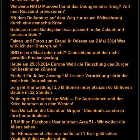
Weltweite NATO Manöver! Sind das Übungen oder Krieg? Will
man Russland provozieren?
Mit dem Dollarsturz auf dem Weg zur neuen Weltwährung
durch eine gemachte Krise
Geldcrash und Geldsystem was passiert in der Zukunft mit
unserem Geld ?
Fakten und Fotos zum Brand in Odessa am 2 Mai 2014 Was
wirklich der Hintergrund ?
BRD ist ein Staat oder nicht? Deutschland und der nicht
gewollte Friedensvertrag
Heute am 25.05.2014 Europa Wahl die Täuschung das Bürger
mit bestimmen können!
Freiheit für Julian Assange! Mit seiner Verurteilung stirbt der
reale freie Journalismus
So geht Klimarettung! 1,5 Millionen Inder planzen 66 Millionen
Bäume in 12 Stunden
Putin spricht Klartext zur Welt --- Die Agressionen und der
Krieg kommen aus dem Westen!
Hast Du schon die Chemtrail Grippe - Chemtrails zerstören
Ihre Immunfunktion
1,5 Million Facebook User stürmen Area 51 - Wir wollen die
Aliens sehen
Der Klimawandel alles nur heiße Luft ? Erst gelöschtes
Youtube Video wieder online