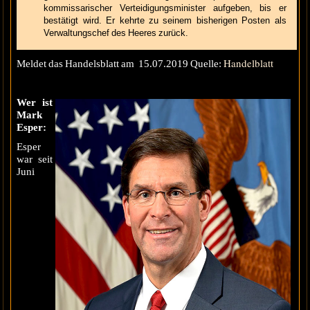
kommissarischer Verteidigungsminister aufgeben, bis er
bestätigt wird. Er kehrte zu seinem bisherigen Posten als
Verwaltungschef des Heeres zurück.
Handelblatt
Meldet das Handelsblatt am 15.07.2019 Quelle:
Wer ist
Mark
Esper:
Esper
war seit
Juni