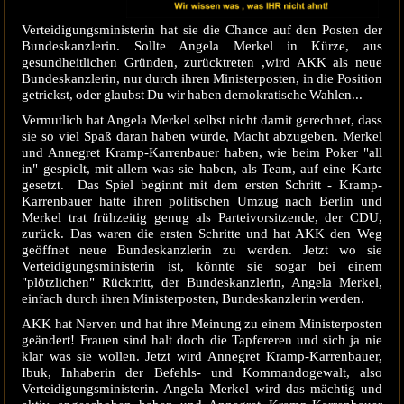
Verteidigungsministerin hat sie die Chance auf den Posten der
Bundeskanzlerin. Sollte Angela Merkel in Kürze, aus
gesundheitlichen Gründen, zurücktreten ,wird AKK als neue
Bundeskanzlerin, nur durch ihren Ministerposten, in die Position
getrickst, oder glaubst Du wir haben demokratische Wahlen...
Vermutlich hat Angela Merkel selbst nicht damit gerechnet, dass
sie so viel Spaß daran haben würde, Macht abzugeben. Merkel
und Annegret Kramp-Karrenbauer haben, wie beim Poker "all
in" gespielt, mit allem was sie haben, als Team, auf eine Karte
gesetzt. Das Spiel beginnt mit dem ersten Schritt - Kramp-
Karrenbauer hatte ihren politischen Umzug nach Berlin und
Merkel trat frühzeitig genug als Parteivorsitzende, der CDU,
zurück. Das waren die ersten Schritte und hat AKK den Weg
geöffnet neue Bundeskanzlerin zu werden. Jetzt wo sie
Verteidigungsministerin ist, könnte sie sogar bei einem
"plötzlichen" Rücktritt, der Bundeskanzlerin, Angela Merkel,
einfach durch ihren Ministerposten, Bundeskanzlerin werden.
AKK hat Nerven und hat ihre Meinung zu einem Ministerposten
geändert! Frauen sind halt doch die Tapfereren und sich ja nie
klar was sie wollen. Jetzt wird Annegret Kramp-Karrenbauer,
Ibuk, Inhaberin der Befehls- und Kommandogewalt, also
Verteidigungsministerin. Angela Merkel wird das mächtig und