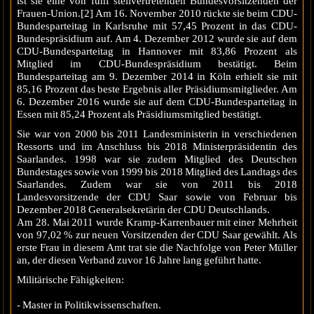
ist sie eine von fünf stellvertretenden Bundesvorsitzenden der
Frauen-Union.[2] Am 16. November 2010 rückte sie beim CDU-
Bundesparteitag in Karlsruhe mit 57,45 Prozent in das CDU-
Bundespräsidium auf. Am 4. Dezember 2012 wurde sie auf dem
CDU-Bundesparteitag in Hannover mit 83,86 Prozent als
Mitglied im CDU-Bundespräsidium bestätigt. Beim
Bundesparteitag am 9. Dezember 2014 in Köln erhielt sie mit
85,16 Prozent das beste Ergebnis aller Präsidiumsmitglieder. Am
6. Dezember 2016 wurde sie auf dem CDU-Bundesparteitag in
Essen mit 85,24 Prozent als Präsidiumsmitglied bestätigt.
Sie war von 2000 bis 2011 Landesministerin in verschiedenen
Ressorts und im Anschluss bis 2018 Ministerpräsidentin des
Saarlandes. 1998 war sie zudem Mitglied des Deutschen
Bundestages sowie von 1999 bis 2018 Mitglied des Landtags des
Saarlandes. Zudem war sie von 2011 bis 2018
Landesvorsitzende der CDU Saar sowie von Februar bis
Dezember 2018 Generalsekretärin der CDU Deutschlands.
Am 28. Mai 2011 wurde Kramp-Karrenbauer mit einer Mehrheit
von 97,02 % zur neuen Vorsitzenden der CDU Saar gewählt. Als
erste Frau in diesem Amt trat sie die Nachfolge von Peter Müller
an, der diesen Verband zuvor 16 Jahre lang geführt hatte.
Militärische Fähigkeiten:
- Master in Politikwissenschaften.