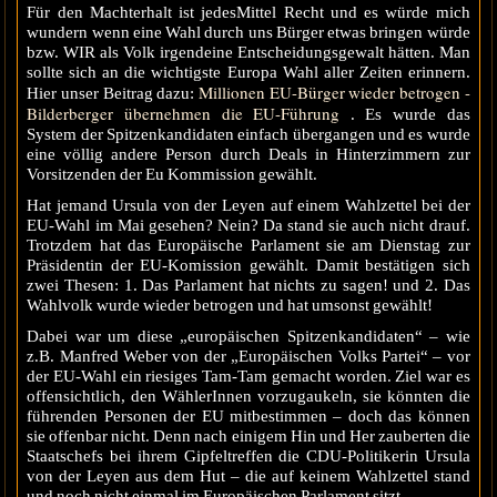
Für den Machterhalt ist jedesMittel Recht und es würde mich
wundern wenn eine Wahl durch uns Bürger etwas bringen würde
bzw. WIR als Volk irgendeine Entscheidungsgewalt hätten. Man
sollte sich an die wichtigste Europa Wahl aller Zeiten erinnern.
Millionen EU-Bürger wieder betrogen -
Hier unser Beitrag dazu:
Bilderberger übernehmen die EU-Führung
. Es wurde das
System der Spitzenkandidaten einfach übergangen und es wurde
eine völlig andere Person durch Deals in Hinterzimmern zur
Vorsitzenden der Eu Kommission gewählt.
Hat jemand Ursula von der Leyen auf einem Wahlzettel bei der
EU-Wahl im Mai gesehen? Nein? Da stand sie auch nicht drauf.
Trotzdem hat das Europäische Parlament sie am Dienstag zur
Präsidentin der EU-Komission gewählt. Damit bestätigen sich
zwei Thesen: 1. Das Parlament hat nichts zu sagen! und 2. Das
Wahlvolk wurde wieder betrogen und hat umsonst gewählt!
Dabei war um diese „europäischen Spitzenkandidaten“ – wie
z.B. Manfred Weber von der „Europäischen Volks Partei“ – vor
der EU-Wahl ein riesiges Tam-Tam gemacht worden. Ziel war es
offensichtlich, den WählerInnen vorzugaukeln, sie könnten die
führenden Personen der EU mitbestimmen – doch das können
sie offenbar nicht. Denn nach einigem Hin und Her zauberten die
Staatschefs bei ihrem Gipfeltreffen die CDU-Politikerin Ursula
von der Leyen aus dem Hut – die auf keinem Wahlzettel stand
und noch nicht einmal im Europäischen Parlament sitzt.