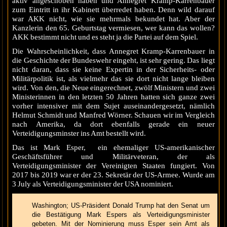
aktiv angeschoben haben und Annegret Kramp-Karrenbauer
zum Eintritt in ihr Kabinett überredet haben. Denn wild darauf
war AKK nicht, wie sie mehrmals bekundet hat. Aber der
Kanzlerin den 65. Geburtstag vermiesen, wer kann das wollen?
AKK bestimmt nicht und es steht ja die Partei auf dem Spiel.
Die Wahrscheinlichkeit, dass Annegret Kramp-Karrenbauer in
die Geschichte der Bundeswehr eingeht, ist sehr gering. Das liegt
nicht daran, dass sie keine Expertin in der Sicherheits- oder
Militärpolitik ist, als vielmehr das sie dort nicht lange bleiben
wird. Von den, die Neue eingerechnet, zwölf Ministern und zwei
Ministerinnen in den letzten 50 Jahren hatten sich ganze zwei
vorher intensiver mit dem Sujet auseinandergesetzt, nämlich
Helmut Schmidt und Manfred Wörner. Schauen wir im Vergleich
nach Amerika, da dort ebenfalls gerade ein neuer
Verteidigungsminster ins Amt bestellt wird.
Das ist Mark Esper, ein ehemaliger US-amerikanischer
Geschäftsführer und Militärveteran, der als
Verteidigungsminister der Vereinigten Staaten fungiert. Von
2017 bis 2019 war er der 23. Sekretär der US-Armee. Wurde am
3 July als Verteidigungsminister der USA nominiert.
Washington; US-Präsident Donald Trump hat den Senat um
die Bestätigung Mark Espers als Verteidigungsminister
gebeten. Mit der Nominierung muss Esper sein Amt als