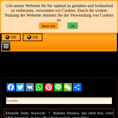
Um unsere Webseite für Sie optimal zu gestalten und fortlaufend
zu verbessern, verwenden wir Cookies. Durch die weitere
Nutzung der Webseite stimmen Sie der Verwendung von Cookies
zu.
Mehr Info
OK
136
136
Facebook
Twitter
VK
WhatsApp
Pinterest
Line
WeChat
Share
Startseite
Aktuelle Seite:
Wahlen Sinnlos, das steht fest, wird
AKK heimlich als neue Bundeskanzlerin eingeführt