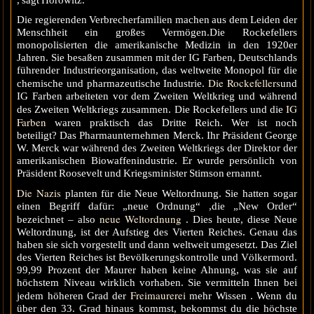
, sagt Horowitz.
Die regierenden Verbrecherfamilien machen aus dem Leiden der
Menschheit ein großes Vermögen.Die Rockefellers
monopolisierten die amerikanische Medizin in den 1920er
Jahren. Sie besaßen zusammen mit der IG Farben, Deutschlands
führender Industrieorganisation, das weltweite Monopol für die
Die Rockefellers
chemische und pharmazeutische Industrie.
und
IG Farben arbeiteten vor dem Zweiten Weltkrieg und während
IG
des Zweiten Weltkriegs zusammen. Die Rockefellers und die
Farben
waren praktisch das Dritte Reich. Wer ist noch
beteiligt? Das Pharmaunternehmen Merck. Ihr Präsident George
W. Merck war während des Zweiten Weltkriegs der Direktor der
amerikanischen Biowaffenindustrie. Er wurde persönlich von
Präsident Roosevelt und Kriegsminister Stimson ernannt.
Die Nazis
planten für die Neue Weltordnung. Sie hatten sogar
einen Begriff dafür: „neue Ordnung“ ,die „New Order“
neue Weltordnung
bezeichnet – also
. Dies heute, diese Neue
Weltordnung, ist der Aufstieg des Vierten Reiches. Genau das
haben sie sich vorgestellt und dann weltweit umgesetzt. Das Ziel
des Vierten Reiches ist Bevölkerungskontrolle und Völkermord.
99,99 Prozent der Maurer haben keine Ahnung, was sie auf
höchstem Niveau wirklich vorhaben. Sie vermitteln Ihnen bei
Freimaurerei
jedem höheren Grad der
mehr Wissen . Wenn du
über den 33. Grad hinaus kommst, bekommst du die höchste