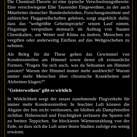
Die Chemtrail-Theorie ist eine typische Verschwörungstheorie:
Eine verschwiegene Elite Tausender Eingeweihter, zu der auch
Mitarbeiter deutscher Bundesbehörden, Forschungsinstitute und
zahlreicher Fluggesellschaften gehören, sorgt angeblich dafür,
dass das "weltgrößte Geheimprojekt" seinen Lauf nimmt.
Flugzeuge versprühen demnach im Auftrag von Staaten
Chemikalien, um Wetter und Klima zu ändern, Menschen zu
vergiften oder anderweitig Einfluss auf das Weltgeschehen zu
nehmen.
Als Beleg für die These gelten das Gewimmel von
Kondensstreifen am Himmel sowie deren oft erstaunliche
Formen. "Fragen Sie sich auch, was da Seltsames am Himmel
passiert? Warum der Himmel immer mehr ausbleicht? Warum
immer mehr Menschen über chronische Krankheiten und
Alzheimer klagen?"
"Geisterwolken" gibt es wirklich
In Wirklichkeit sorgt der rasant zunehmende Flugverkehr für
immer mehr Kondensstreifen: In feuchter Luft können die
Abgase der Jets nicht verdunsten, sie bleiben als Dampfstreifen
sichtbar. Höhenwind und Feuchtigkeit zerfasern die Spuren oft
zu breiten Teppichen. Sie blockieren Wärmestrahlung von der
Erde, so dass sich die Luft unter ihnen Studien zufolge ein wenig
erwärmt.