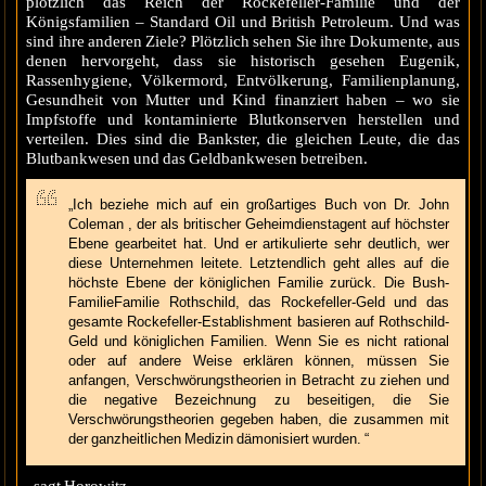
plötzlich das Reich der Rockefeller-Familie und der
Königsfamilien – Standard Oil und British Petroleum. Und was
sind ihre anderen Ziele? Plötzlich sehen Sie ihre Dokumente, aus
denen hervorgeht, dass sie historisch gesehen Eugenik,
Rassenhygiene, Völkermord, Entvölkerung, Familienplanung,
Gesundheit von Mutter und Kind finanziert haben – wo sie
Impfstoffe und kontaminierte Blutkonserven herstellen und
verteilen. Dies sind die Bankster, die gleichen Leute, die das
Blutbankwesen und das Geldbankwesen betreiben.
„Ich beziehe mich auf ein großartiges Buch von
Dr. John
Coleman
, der als britischer Geheimdienstagent auf höchster
Ebene gearbeitet hat. Und er artikulierte sehr deutlich, wer
diese Unternehmen leitete. Letztendlich geht alles auf die
höchste Ebene der königlichen Familie zurück.
Die Bush-
Familie
Familie Rothschild, das Rockefeller-Geld und das
gesamte Rockefeller-Establishment basieren auf Rothschild-
Geld und königlichen Familien. Wenn Sie es nicht rational
oder auf andere Weise erklären können, müssen Sie
anfangen, Verschwörungstheorien in Betracht zu ziehen und
die negative Bezeichnung zu beseitigen, die Sie
Verschwörungstheorien gegeben haben, die zusammen mit
der ganzheitlichen Medizin dämonisiert wurden. “