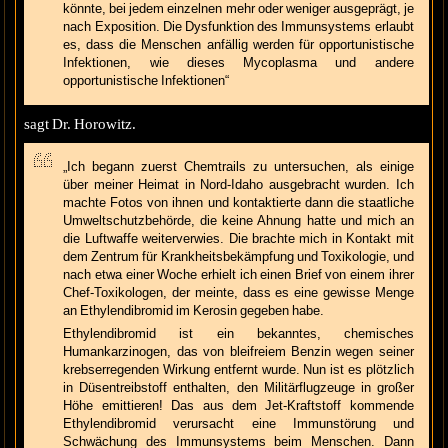
könnte, bei jedem einzelnen mehr oder weniger ausgeprägt, je
nach Exposition. Die Dysfunktion des Immunsystems erlaubt
es, dass die Menschen anfällig werden für opportunistische
Infektionen, wie dieses Mycoplasma und andere
opportunistische Infektionen“
sagt Dr. Horowitz.
„Ich begann zuerst Chemtrails zu untersuchen, als einige
über meiner Heimat in Nord-Idaho ausgebracht wurden. Ich
machte Fotos von ihnen und kontaktierte dann die staatliche
Umweltschutzbehörde, die keine Ahnung hatte und mich an
die Luftwaffe weiterverwies. Die brachte mich in Kontakt mit
dem Zentrum für Krankheitsbekämpfung und Toxikologie, und
nach etwa einer Woche erhielt ich einen Brief von einem ihrer
Chef-Toxikologen, der meinte, dass es eine gewisse Menge
an Ethylendibromid im Kerosin gegeben habe.
Ethylendibromid ist ein bekanntes, chemisches
Humankarzinogen, das von bleifreiem Benzin wegen seiner
krebserregenden Wirkung entfernt wurde. Nun ist es plötzlich
in Düsentreibstoff enthalten, den Militärflugzeuge in großer
Höhe emittieren! Das aus dem Jet-Kraftstoff kommende
Ethylendibromid verursacht eine Immunstörung und
Schwächung des Immunsystems beim Menschen. Dann