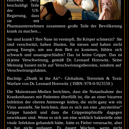
Horowitz (48),
beschuldigt Teile
der US-
Regierung, dass
sie mit
Pharmaunternehmen zusammen große Teile der Bevölkerung
krank zu machen...
Sie sind krank? Ihre Nase ist verstopft. Ihr Körper schmerzt? Sie
sind verschwitzt, haben Husten, Sie niesen und haben nicht
genug Energie, um aus dem Bett zu kommen, fühlen sich
schwach und unausgeschlafen? Das ist keine Grippe. Das ist
(k)eine Verschwörung, gemäß Dr. Leonard Horowitz. Seine
Meinung basiert nicht auf Verschwörungstheorien, sondern auf
Verschwörungsfakten.
Buchtip: „Death in the Air“– Globalism, Terrorism & Toxic
Warfare von Dr. Leonard Horowitz ( ISBN: 978-0-923550 )
Die Mainstream-Medien berichten, dass die Notaufnahme des
Krankenhauses mit Patienten überfüllt ist, die an einer bizarren
Infektion der oberen Atemwege leiden, die nicht ganz wie ein
Virus aussieht. Sie berichten, dass es sich um eine „mysteriöse“
Grippe handelt und dass die Grippeimpfstoffe dagegen
unwirksam sind. Wenn es sich um eine wirklich bakterielle oder
virale Infektion gehandelt hätte, hätte es Fieber verursacht, aber
es hat nicht gedauert. Es dauert Wochen, wenn nicht