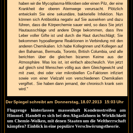
haben wir die Mycoplasma-Mikroben oder einen Pilz, der eine
Krankheit der oberen Atemwege verursacht. Plötzlich
entwickeln Sie eine sekundäre, bakterielle Infektion. Nun
können sich Antibiotika negativ auf Sie auswirken und dazu
führen, dass die Körperchemie sauer wird, so dass Sie jetzt
Hautausschläge und andere Dinge bekommen, dass Ihre
Leber voller Gifte ist und durch die Haut durchschlägt; Sie
bekommen hypoallergene Reaktionen in Verbindung mit den
anderen Chemikalien. Ich habe Kolleginnen und Kollegen auf
den Bahamas, Bermuda, Toronto, British Columbia, und alle
berichten über die gleichen bizarren Keime aus der
Atmosphäre. Was los ist, ist einfach abscheulich. Von jetzt
auf gleich sind Menschen völlig aus dem Gleichgewicht und
mit zwei, drei oder vier mikrobiellen Co-Faktoren infiziert
sowie von einer Vielzahl von verschiedenen Chemikalien
vergiftet.. Sie haben dann jemand, der chronisch krank sein
wird."
Der Spiegel schreibt am
Donnerstag,
18.07.2013
15:03 Uhr
Flugzeuge hinterlassen massenhaft Kondensstreifen am
Himmel. Handelt es sich bei den Abgasfahnen in Wirklichkeit
um Chemie-Wolken, mit denen Staaten um die Weltherrschaft
kämpfen? Einblick in eine populäre Verschwörungstheorie.