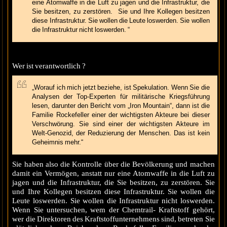
eine Atomwaffe in die Luft zu jagen und die Infrastruktur, die
Sie besitzen, zu zerstören. Sie und Ihre Kollegen besitzen
diese Infrastruktur. Sie wollen die Leute loswerden. Sie wollen
die Infrastruktur nicht loswerden. “
Wer ist verantwortlich ?
„Worauf ich mich jetzt beziehe, ist Spekulation. Wenn Sie die
Analysen der Top-Experten für militärische Kriegsführung
lesen, darunter den Bericht vom „Iron Mountain“, dann ist die
Familie Rockefeller einer der wichtigsten Akteure bei dieser
Verschwörung. Sie sind einer der wichtigsten Akteure im
Welt-Genozid, der Reduzierung der Menschen. Das ist kein
Geheimnis mehr.“
Sie haben also die Kontrolle über die Bevölkerung und machen
damit ein Vermögen, anstatt nur eine Atomwaffe in die Luft zu
jagen und die Infrastruktur, die Sie besitzen, zu zerstören. Sie
und Ihre Kollegen besitzen diese Infrastruktur. Sie wollen die
Leute loswerden. Sie wollen die Infrastruktur nicht loswerden.
Wenn Sie untersuchen, wem der Chemtrail- Kraftstoff gehört,
wer die Direktoren des Kraftstoffunternehmens sind, betreten Sie