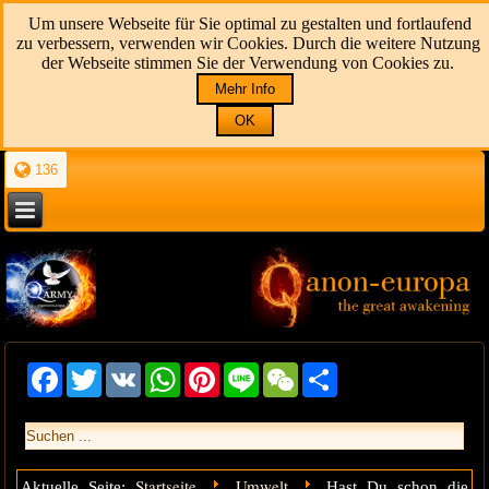
Um unsere Webseite für Sie optimal zu gestalten und fortlaufend
zu verbessern, verwenden wir Cookies. Durch die weitere Nutzung
der Webseite stimmen Sie der Verwendung von Cookies zu.
Mehr Info
OK
136
Facebook
Twitter
VK
WhatsApp
Pinterest
Line
WeChat
Share
Startseite
Umwelt
Aktuelle Seite:
Hast Du schon die