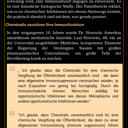
schwierig wird, eine Immunantwort dagegen zu entwickeln. Es
ist eine künstliche biologische Waffe. Der Patentbericht erklärt,
wie es zu chronischen Infektionen der oberen Atemwege kommt,
die praktisch identisch sind mit dem, was gerade passiert .
Chemtrails zerstören Ihre Immunfunktion
In den vergangenen 10 Jahren wurde Dr. Horowitz Amerikas
umstrittenste medizinische Autorität. Laut Horowitz, 48, ein an
der Universität ausgebildeter Mediziner, konspirieren Elemente
der Regierung der Vereinigten Staaten mit großen
pharmazeutischen Unternehmen, um große Teile der
Bevölkerung krank zu machen.
„ Ich glaube, dass die Chemtrails für eine chemische
Vergiftung der Öffentlichkeit verantwortlich sind , die dann
eine allgemeine Immunsuppression verursachen würden, je
nach Exposition von gering bis hochgradig. Durch die
Immunschwäche können Menschen anfällig für
opportunistische Infektionen wie dieses Mikroplasma und
andere opportunistische Infektionen werden “
"Ich glaube, dass Chemtrails verantwortlich sind für eine
chemische Vergiftung der Öffentlichkeit, die dann zu einer
allgemeinen Immunstörung (immune suppression) führen