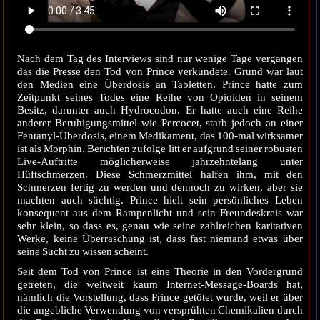
Nach dem Tag des Interviews sind nur wenige Tage vergangen
das die Presse den Tod von Prince verkündete. Grund war laut
den Medien eine Überdosis an Tabletten. Prince hatte zum
Zeitpunkt seines Todes eine Reihe von Opioiden in seinem
Besitz, darunter auch Hydrocodon. Er hatte auch eine Reihe
anderer Beruhigungsmittel wie Percocet, starb jedoch an einer
Fentanyl-Überdosis, einem Medikament, das 100-mal wirksamer
ist als Morphin. Berichten zufolge litt er aufgrund seiner robusten
Live-Auftritte möglicherweise jahrzehntelang unter
Hüftschmerzen. Diese Schmerzmittel halfen ihm, mit den
Schmerzen fertig zu werden und dennoch zu wirken, aber sie
machten auch süchtig. Prince hielt sein persönliches Leben
konsequent aus dem Rampenlicht und sein Freundeskreis war
sehr klein, so dass es, genau wie seine zahlreichen karitativen
Werke, keine Überraschung ist, dass fast niemand etwas über
seine Sucht zu wissen scheint.
Seit dem Tod von Prince ist eine Theorie in den Vordergrund
getreten, die weltweit kaum Internet-Message-Boards hat,
nämlich die Vorstellung, dass Prince getötet wurde, weil er über
die angebliche Verwendung von versprühten Chemikalien durch