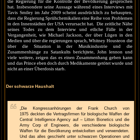
die Regierung für die Kontrolle der Bevölkerung gesprochen
hat. Insbesondere seine Aussage während eines Interviews mit
Tavis Smiley im Jahr 2009 scheint ausdrücklich zu behaupten,
dass die Regierung Sprühchemikalien eine Reihe von Problemen
in den Innenstädten der USA verursacht hat. Die zeitliche Nähe
seines Todes zu dem Interview und etliche Fälle in der
Vergangenheit, wie Michael Jackson, der über Lügen in den
Medien und über die regierungen sprach, Whitney Housteon die
über die Situation in der Musikindustrie und die
Zusammenhänge zu Satankults berichjtete, John lennon und
viele weitere, zeigen das es einen Zusammenhang geben kann
und das Prince eben doch durch Medikamente getötet wurde und
nicht an einer Überdosis starb.
Der schwarze Haushalt
„Die Kongressanhörungen der Frank Church von
1975 deckten die Vertragsfirmen für biologische Waffen der
Central Intelligence Agency auf – Litton Bionetics und die
Army Corp of Engineers, die verschiedene biologische
Waffen für die Bevölkerung entwickelten und verwendeten.
Und das alles geschieht unter schwarzen Operationen und