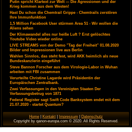
Putin spricht Klartext zur Welt --- Die Agressionen und der
Krieg kommen aus dem Westen!
Hast Du schon die Chemtrail Grippe - Chemtrails zerstören
Ihre Immunfunktion
1,5 Million Facebook User stürmen Area 51 - Wir wollen die
Aliens sehen
Der Klimawandel alles nur heiße Luft ? Erst gelöschtes
Youtube Video wieder online
LIVE STREAMS von der Demo "Tag der Freiheit" 01.08.2020
Bilder und Impressionen live aus Berlin
Wahlen Sinnlos, das steht fest, wird AKK heimlich als neue
Bundeskanzlerin eingeführt
Steve Bannon Forscher aus dem Virologie-Labor in Wuhan
arbeiten mit FBI zusammen
Verurteilte Christine Lagarde wird Präsidentin der
Europäischen Zentralbank.
Zwei Verfassungen in den Vereinigten Staaten Der
Verfassungsbetrug von 1871
Federal Register sagt Swift Code Banksystem endet mit dem
21.07.2020 - startet Quantum?
Home
|
Kontakt
|
Impressum
|
Datenschutz
Copyright by qanon-europa.com © 2020. All Rights Reserved.