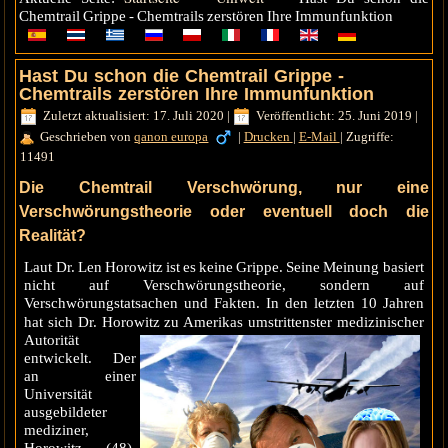
Chemtrail Grippe - Chemtrails zerstören Ihre Immunfunktion
Hast Du schon die Chemtrail Grippe -
Chemtrails zerstören Ihre Immunfunktion
Zuletzt aktualisiert: 17. Juli 2020
|
Veröffentlicht: 25. Juni 2019
|
Geschrieben von
qanon europa
|
Drucken
|
E-Mail
|
Zugriffe:
11491
Die Chemtrail Verschwörung, nur eine
Verschwörungstheorie oder eventuell doch die
Realität?
Laut Dr. Len Horowitz ist es keine Grippe. Seine Meinung basiert
nicht auf Verschwörungstheorie, sondern auf
Verschwörungstatsachen und Fakten. In den letzten 10 Jahren
hat sich Dr. Horowitz zu
Amerikas umstrittenster medizinischer
Autorität
entwickelt. Der
an einer
Universität
ausgebildeter
mediziner,