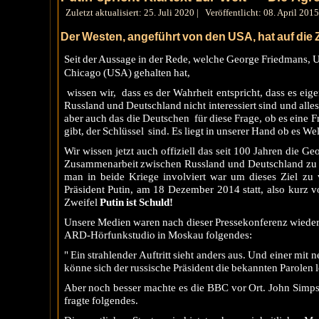
Zuletzt aktualisiert: 25. Juli 2020
|
Veröffentlicht: 08. April 2015
Der Westen, angeführt von den USA, hat auf die 
Seit der Aussage in der Rede, welche George Friedmans, U
Chicago (USA) gehalten hat,
wissen wir, dass es der Wahrheit entspricht, dass es eige
Russland und Deutschland nicht interessiert sind und alles
aber auch das die Deutschen für diese Frage, ob es eine
gibt, der Schlüssel sind. Es liegt in unserer Hand ob es Welt
Wir wissen jetzt auch offiziell das seit 100 Jahren die Ge
Zusammenarbeit zwischen Russland und Deutschland zu v
man in beide Kriege involviert war um dieses Ziel zu 
Präsident Putin, am 18 Dezember 2014 statt, also kurz v
Zweifel
Putin ist Schuld!
Unsere Medien waren nach dieser Pressekonferenz wieder 
ARD-Hörfunkstudio in Moskau folgendes:
" Ein strahlender Auftritt sieht anders aus. Und einer mit 
könne sich der russische Präsident die bekannten Parolen le
Aber noch besser machte es die BBC vor Ort. John Simpso
fragte folgendes.