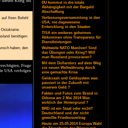
e diesen Krieg ins
DU kommst in die totale
Abhängigkeit mit der Bargeld
Abschaffung
Verfassungsversammlung in den
 auf Ihren Befehl
USA, nie dagewesene
Entwicklung in den Staaten
e Ostukraine.
TISA ein weiteres geheimes
usland benötigen.
Abkommen ohne Transparenz für
Dienstleistungen
Wunsch haben, den
Weltweite NATO Manöver! Sind
das Übungen oder Krieg? Will
man Russland provozieren?
Mit dem Dollarsturz auf dem Weg
rechtigten, Frage
zur neuen Weltwährung durch
die USA verfolgen
eine gemachte Krise
Geldcrash und Geldsystem was
passiert in der Zukunft mit
unserem Geld ?
Fakten und Fotos zum Brand in
Odessa am 2 Mai 2014 Was
wirklich der Hintergrund ?
BRD ist ein Staat oder nicht?
Deutschland und der nicht
gewollte Friedensvertrag
Heute am 25.05.2014 Europa Wahl