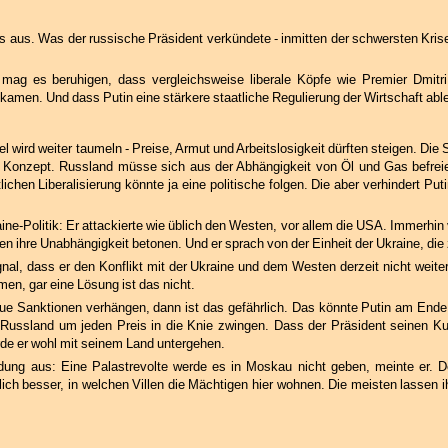
rs aus. Was der russische Präsident verkündete - inmitten der schwersten Kris
 mag es beruhigen, dass vergleichsweise liberale Köpfe wie Premier Dmit
amen. Und dass Putin eine stärkere staatliche Regulierung der Wirtschaft abl
wird weiter taumeln - Preise, Armut und Arbeitslosigkeit dürften steigen. Die 
s Konzept. Russland müsse sich aus der Abhängigkeit von Öl und Gas befreie
ichen Liberalisierung könnte ja eine politische folgen. Die aber verhindert Pu
ne-Politik: Er attackierte wie üblich den Westen, vor allem die USA. Immerhin 
n ihre Unabhängigkeit betonen. Und er sprach von der Einheit der Ukraine, die z
gnal, dass er den Konflikt mit der Ukraine und dem Westen derzeit nicht weiter
en, gar eine Lösung ist das nicht.
e Sanktionen verhängen, dann ist das gefährlich. Das könnte Putin am Ende
Russland um jeden Preis in die Knie zwingen. Dass der Präsident seinen K
rde er wohl mit seinem Land untergehen.
dung aus: Eine Palastrevolte werde es in Moskau nicht geben, meinte er. 
lich besser, in welchen Villen die Mächtigen hier wohnen. Die meisten lassen 