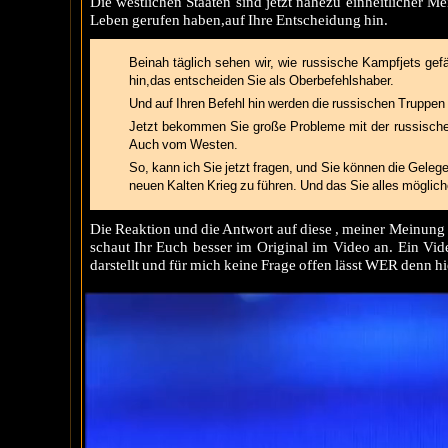
Die westlichen Staaten sind jetzt nahezu einheitlicher Me
Leben gerufen haben,auf Ihre Entscheidung hin.
Beinah täglich sehen wir, wie russische Kampfjets gef
hin,das entscheiden Sie als Oberbefehlshaber.
Und auf Ihren Befehl hin werden die russischen Truppen 
Jetzt bekommen Sie große Probleme mit der russischen
Auch vom Westen.
So, kann ich Sie jetzt fragen, und Sie können die Gel
neuen Kalten Krieg zu führen. Und das Sie alles möglic
Die Reaktion und die Antwort auf diese , meiner Meinung 
schaut Ihr Euch besser im Original im Video an. Ein Vid
darstellt und für mich keine Frage offen lässt WER denn h