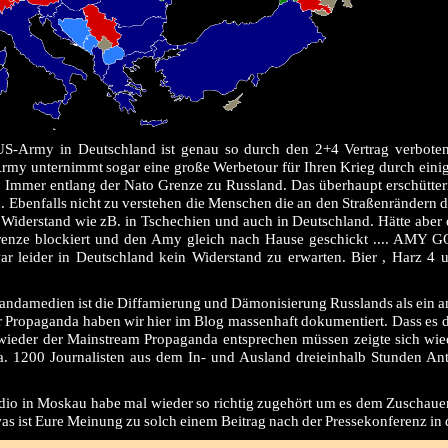
 US-Army in Deutschland ist genau so durch den 2+4 Vertrag verbote
Army unternimmt sogar eine große Werbetour für Ihren Krieg durch eini
Immer entlang der Nato Grenze zu Russland. Das überhaupt erschütter
. Ebenfalls nicht zu verstehen die Menschen die an den Straßenrändern 
derstand wie zB. in Tschechien und auch in Deutschland. Hätte aber 
 Grenze blockiert und den Amy gleich nach Hause geschickt .... AMY
r leider in Deutschland kein Widerstand zu erwarten. Bier , Harz 4 
agandamedien ist die Diffamierung und Dämonisierung Russlands als ein 
er Propaganda haben wir hier im Blog massenhaft dokumentiert. Dass es 
ieder der Mainstream Propaganda entsprechen müssen zeigte sich wie
ca. 1200 Journalisten aus dem In- und Ausland dreieinhalb Stunden An
o in Moskau habe mal wieder so richtig zugehört um es dem Zuschaue
was ist Eure Meinung zu solch einem Beitrag nach der Pressekonferenz in