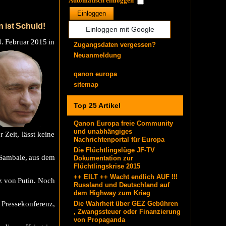
Automatisch einloggen
Einloggen
 ist Schuld!
Einloggen mit Google
. Februar 2015 in
Zugangsdaten vergessen?
Neuanmeldung
qanon europa
sitemap
Top 25 Artikel
Qanon Europa freie Community
und unabhängiges
Zeit, lässt keine
Nachrichtenportal für Europa
Die Flüchtlingslüge JF-TV
 Sambale, aus dem
Dokumentation zur
Flüchtlingskrise 2015
++ EILT ++ Wacht endlich AUF !!!
z von Putin. Noch
Russland und Deutschland auf
dem Highway zum Krieg
 Pressekonferenz,
Die Wahrheit über GEZ Gebühren
, Zwangssteuer oder Finanzierung
von Propaganda