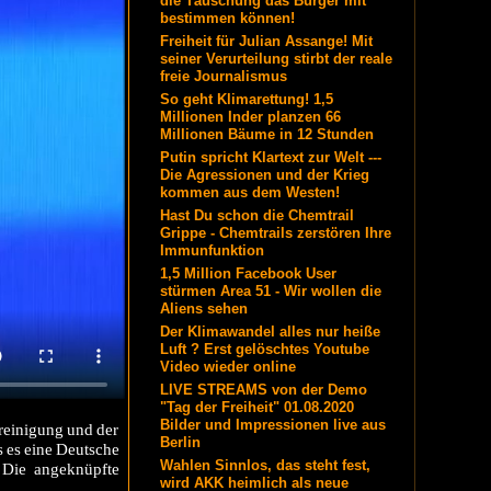
die Täuschung das Bürger mit
bestimmen können!
Freiheit für Julian Assange! Mit
seiner Verurteilung stirbt der reale
freie Journalismus
So geht Klimarettung! 1,5
Millionen Inder planzen 66
Millionen Bäume in 12 Stunden
Putin spricht Klartext zur Welt ---
Die Agressionen und der Krieg
kommen aus dem Westen!
Hast Du schon die Chemtrail
Grippe - Chemtrails zerstören Ihre
Immunfunktion
1,5 Million Facebook User
stürmen Area 51 - Wir wollen die
Aliens sehen
Der Klimawandel alles nur heiße
Luft ? Erst gelöschtes Youtube
Video wieder online
LIVE STREAMS von der Demo
"Tag der Freiheit" 01.08.2020
Bilder und Impressionen live aus
reinigung und der
Berlin
s es eine Deutsche
Wahlen Sinnlos, das steht fest,
 Die angeknüpfte
wird AKK heimlich als neue