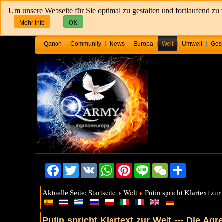
Um unsere Webseite für Sie optimal zu gestalten und fortlaufend z
Mehr Info
OK
Qanon
Community
News
Europa
Welt
Umwelt
Ges
Facebook
Twitter
VK
WhatsApp
Pinterest
Line
WeChat
Share
Startseite
Welt
Aktuelle Seite:
Putin spricht Klartext z
Putin spricht Klartext zur Welt --- Die 