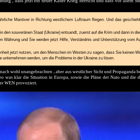
inung , dass jetzt ein neuer Kalter Krieg herrscht und dass vor allem Si
ährliche Manöver in Richtung westlichem Luftraum fliegen. Und das geschieht
in den souveränen Staat (Ukraine) entsandt, zuerst auf die Krim und dann in di
 Währung und Sie werden jetzt Hilfe, Verständnis und Unterstützung vom A
egenheit jetzt nutzen, um den Menschen im Westen zu sagen, dass Sie keinen 
he unternehmen werden, um die Probleme in der Ukraine zu lösen.
nach wohl unangebrachten , aber aus westlicher Sicht und Propaganda be
eo was klar die Situation in Europa, sowie die Pläne der Nato und die 
ier WEN provoziert.