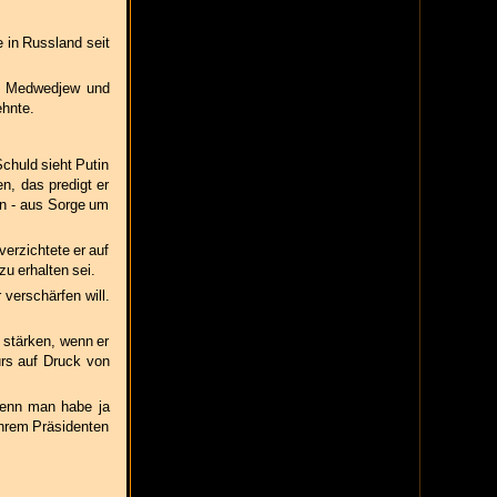
e in Russland seit
ri Medwedjew und
ehnte.
Schuld sieht Putin
n, das predigt er
tin - aus Sorge um
verzichtete er auf
u erhalten sei.
 verschärfen will.
 stärken, wenn er
urs auf Druck von
Denn man habe ja
ihrem Präsidenten