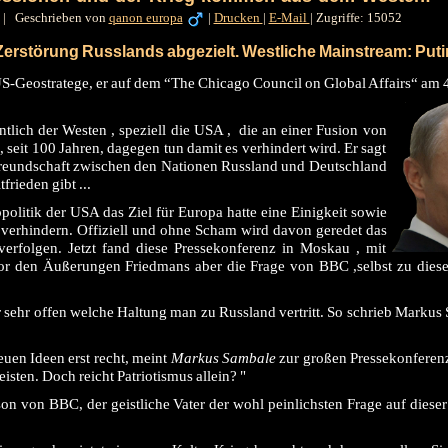
|
Geschrieben von
qanon europa
|
Drucken
|
E-Mail
|
Zugriffe: 15052
Zerstörung Russlands abgezielt. Westliche Mainstream: Putin
S-Geostratege, er auf dem “The Chicago Council on Global Affairs“ am 4
ntlich der Westen , speziell die USA , die an einer Fusion von
, seit 100 Jahren, dagegen tun damit es verhindert wird. Er sagt
 Freundschaft zwischen den Nationen Russland und Deutschland
frieden gibt ...
opolitik der USA das Ziel für Europa hatte eine Einigkeit sowie
erhindern. Offiziell und ohne Scham wird davon geredet das
verfolgen. Jetzt fand diese Pressekonferenz in Moskau , mit
or den Äußerungen Friedmans aber die Frage von BBC ,selbst zu dieser 
sehr offen welche Haltung man zu Russland vertritt. So schrieb Markus
neuen Ideen erst recht, meint
Markus Sambale
zur großen Pressekonferen
isten. Doch reicht Patriotismus allein? "
n von BBC, der geistliche Vater der wohl peinlichsten Frage auf dieser