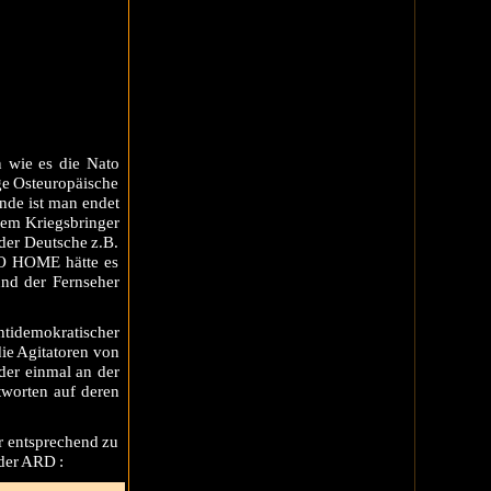
n wie es die Nato
ge Osteuropäische
nde ist man endet
dem Kriegsbringer
der Deutsche z.B.
 GO HOME hätte es
und der Fernseher
antidemokratischer
die Agitatoren von
der einmal an der
tworten auf deren
r entsprechend zu
 der ARD :