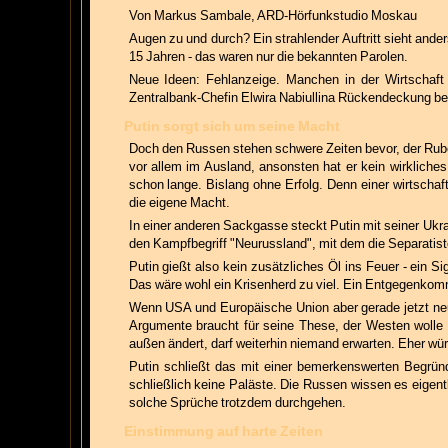
Von Markus Sambale, ARD-Hörfunkstudio Moskau
Augen zu und durch? Ein strahlender Auftritt sieht ande
15 Jahren - das waren nur die bekannten Parolen.
Neue Ideen: Fehlanzeige. Manchen in der Wirtschaft
Zentralbank-Chefin Elwira Nabiullina Rückendeckung bek
Putin sorgt sich um seine Macht
Doch den Russen stehen schwere Zeiten bevor, der Rubel 
vor allem im Ausland, ansonsten hat er kein wirkliche
schon lange. Bislang ohne Erfolg. Denn einer wirtschaftl
die eigene Macht.
In einer anderen Sackgasse steckt Putin mit seiner Ukrai
den Kampfbegriff "Neurussland", mit dem die Separatiste
Putin gießt also kein zusätzliches Öl ins Feuer - ein Si
Das wäre wohl ein Krisenherd zu viel. Ein Entgegenkomm
Wenn USA und Europäische Union aber gerade jetzt neu
Argumente braucht für seine These, der Westen wolle 
außen ändert, darf weiterhin niemand erwarten. Eher wü
Putin schließt das mit einer bemerkenswerten Begrün
schließlich keine Paläste. Die Russen wissen es eigent
solche Sprüche trotzdem durchgehen.
Einstimmung auf harte Zeiten