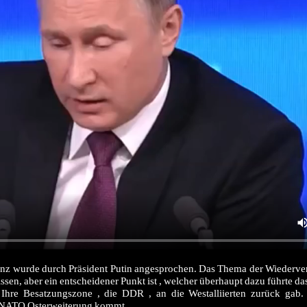
renz wurde durch Präsident Putin angesprochen. Das Thema der Wiederve
en, aber ein entscheidener Punkt ist , welcher überhaupt dazu führte da
hre Besatzungszone , die DDR , an die Westalliierten zurück gab.
n NATO Osterweiterung kommt.