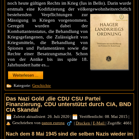
noch heute gültigen Rechts im Krieg (Ius in Bello). Darin wurde
erstmals eine Kodifizierung der völkergewohnheitsrechtlich
bestehenden Verpflichtungen zur
Mässigung in Kriegen vorgenommen.
Geregelt wurden dabei der
Kombattantenstatus, die Behandlung von
Kriegsgefangenen, die Zulässigkeit von
Kriegsmitteln, die Behandlung von
Spionen und Parlamentären sowie die
Rechte einer Besatzungsmacht. Schon
von der Antike bis ins späte 18.
Jahrhundert hatte es...
Weiterlesen ...
Kategorie:
Geschichte
Das Nazi Gold ,die CDU CSU Partei
Finanzierung, CDU unterstützt durch CIA, BND
CIA Skandal
Zuletzt aktualisiert: 26. Juli 2020
|
Veröffentlicht: 08. Mai 2015
|
Geschrieben von
qanon europa
|
Drucken
|
E-Mail
|
Zugriffe: 4661
Nach dem 8 Mai 1945 sind die selben Nazis wieder im