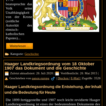
beanspruchte das
Volk seine
Unabhängigkeit
von der Krone
(zeitliche
Autorität des
römisch-
katholischen
Papstes)...
Weiterlesen ...
Kategorie:
Geschichte
Haager Landkriegsordnung vom 18 Oktober
1907 das Dokument und die Geschichte
Zuletzt aktualisiert: 26. Juli 2020
|
Veröffentlicht: 26. Mai 2015
|
Geschrieben von
qanon europa
|
Drucken
|
E-Mail
|
Zugriffe: 3526
Haager Landkriegsordnung die Entstehung, der Inhalt
und die Bedeutung für Heute
Die 1899 fertiggestellte und 1907 noch leicht revidierte Haager
Landkriegsordnung ist eines der bedeutendsten Dokumente des