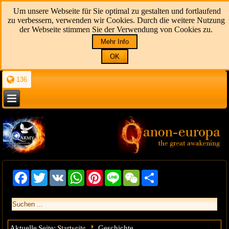
Um unsere Webseite für Sie optimal zu gestalten und fortlaufend
zu verbessern, verwenden wir Cookies. Durch die weitere Nutzung
der Webseite stimmen Sie der Verwendung von Cookies zu.
Mehr Info
OK
136
Facebook
Twitter
VK
WhatsApp
Pinterest
Line
WeChat
Share
Startseite
Aktuelle Seite:
Geschichte