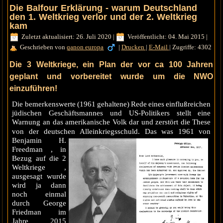
Die Balfour Erklärung - warum Deutschland
den 1. Weltkrieg verlor und der 2. Weltkrieg
kam
Zuletzt aktualisiert: 26. Juli 2020
|
Veröffentlicht: 04. Mai 2015
|
Geschrieben von
qanon europa
|
Drucken
|
E-Mail
|
Zugriffe: 4302
Die 3 Weltkriege, ein Plan der vor ca 100 Jahren
geplant und vorbereitet wurde um die NWO
einzuführen!
Die bemerkenswerte (1961 gehaltene) Rede eines einflußreichen
jüdischen Geschäftsmannes und US-Politikers stellt eine
Warnung an das amerikanische Volk dar und zerstört die These
von der deutschen
Alleinkriegsschuld. Das was 1961 von
Benjamin H.
Freedman , in
Bezug auf die 2
Weltkriege ,
ausgesagt wurde
wird ja dann
noch einmal
durch George
Friedman im
Jahre 2015