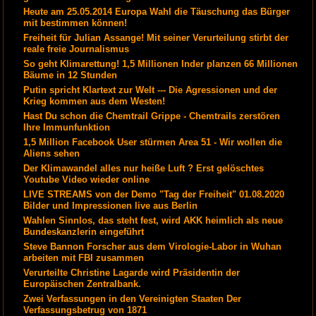
Heute am 25.05.2014 Europa Wahl die Täuschung das Bürger
mit bestimmen können!
Freiheit für Julian Assange! Mit seiner Verurteilung stirbt der
reale freie Journalismus
So geht Klimarettung! 1,5 Millionen Inder planzen 66 Millionen
Bäume in 12 Stunden
Putin spricht Klartext zur Welt --- Die Agressionen und der
Krieg kommen aus dem Westen!
Hast Du schon die Chemtrail Grippe - Chemtrails zerstören
Ihre Immunfunktion
1,5 Million Facebook User stürmen Area 51 - Wir wollen die
Aliens sehen
Der Klimawandel alles nur heiße Luft ? Erst gelöschtes
Youtube Video wieder online
LIVE STREAMS von der Demo "Tag der Freiheit" 01.08.2020
Bilder und Impressionen live aus Berlin
Wahlen Sinnlos, das steht fest, wird AKK heimlich als neue
Bundeskanzlerin eingeführt
Steve Bannon Forscher aus dem Virologie-Labor in Wuhan
arbeiten mit FBI zusammen
Verurteilte Christine Lagarde wird Präsidentin der
Europäischen Zentralbank.
Zwei Verfassungen in den Vereinigten Staaten Der
Verfassungsbetrug von 1871