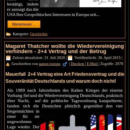
bestätigt, indem
er aussagt das die
USA Ihre Geopolitischen Interessen in Europa seit...
Weiterlesen ...
Kategorie:
Geschichte
Magaret Thatcher wollte die Wiedervereinigung
verhindern - 2+4 Vertrag und der Betrug
Zuletzt aktualisiert: 31. Juli 2020
|
Veröffentlicht: 30. April 2015
|
Geschrieben von
qanon europa
|
Drucken
|
E-Mail
|
Zugriffe: 2079
Mauerfall 2+4 Vertrag eine Art Friedensvertrag und die
Souveränität Deutschlands und warum doch nicht!
Als 1989 nach Jahrzehnten des Kalten Krieges der eiserne
Vorhang fiel und die Wiedervereinigung Deutschlands, praktisch
über Nacht, auf die politische Tagesordnung katapultierte,
fanden sich die Deutschen
plötzlich gegenüber den vier
Siegermächten in
einer für sie
ungewohnten
Lage wieder. Der