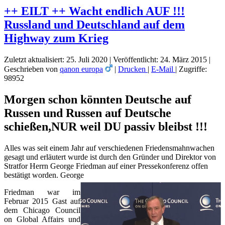
++ EILT ++ Wacht endlich AUF !!!
Russland und Deutschland auf dem
Highway zum Krieg
Zuletzt aktualisiert: 25. Juli 2020
|
Veröffentlicht: 24. März 2015
|
Geschrieben von
qanon europa
|
Drucken
|
E-Mail
|
Zugriffe:
98952
Morgen schon könnten Deutsche auf
Russen und Russen auf Deutsche
schießen,NUR weil DU passiv bleibst !!!
Alles was seit einem Jahr auf verschiedenen Friedensmahnwachen
gesagt und erläutert wurde ist durch den Gründer und Direktor von
Stratfor Herrn George Friedman auf einer Pressekonferenz offen
bestätigt worden. George
Friedman war im
Februar 2015 Gast auf
dem Chicago Council
on Global Affairs und