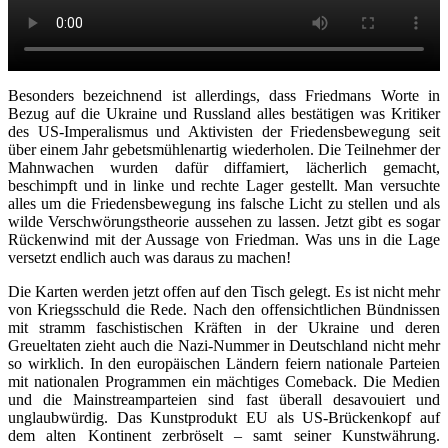
Besonders bezeichnend ist allerdings, dass Friedmans Worte in
Bezug auf die Ukraine und Russland alles bestätigen was Kritiker
des US-Imperalismus und Aktivisten der Friedensbewegung seit
über einem Jahr gebetsmühlenartig wiederholen. Die Teilnehmer der
Mahnwachen wurden dafür diffamiert, lächerlich gemacht,
beschimpft und in linke und rechte Lager gestellt. Man versuchte
alles um die Friedensbewegung ins falsche Licht zu stellen und als
wilde Verschwörungstheorie aussehen zu lassen. Jetzt gibt es sogar
Rückenwind mit der Aussage von Friedman. Was uns in die Lage
versetzt endlich auch was daraus zu machen!
Die Karten werden jetzt offen auf den Tisch gelegt. Es ist nicht mehr
von Kriegsschuld die Rede. Nach den offensichtlichen Bündnissen
mit stramm faschistischen Kräften in der Ukraine und deren
Greueltaten zieht auch die Nazi-Nummer in Deutschland nicht mehr
so wirklich. In den europäischen Ländern feiern nationale Parteien
mit nationalen Programmen ein mächtiges Comeback. Die Medien
und die Mainstreamparteien sind fast überall desavouiert und
unglaubwürdig. Das Kunstprodukt EU als US-Brückenkopf auf
dem alten Kontinent zerbröselt – samt seiner Kunstwährung.