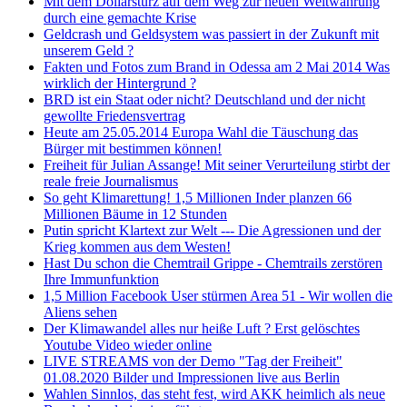
Mit dem Dollarsturz auf dem Weg zur neuen Weltwährung
durch eine gemachte Krise
Geldcrash und Geldsystem was passiert in der Zukunft mit
unserem Geld ?
Fakten und Fotos zum Brand in Odessa am 2 Mai 2014 Was
wirklich der Hintergrund ?
BRD ist ein Staat oder nicht? Deutschland und der nicht
gewollte Friedensvertrag
Heute am 25.05.2014 Europa Wahl die Täuschung das
Bürger mit bestimmen können!
Freiheit für Julian Assange! Mit seiner Verurteilung stirbt der
reale freie Journalismus
So geht Klimarettung! 1,5 Millionen Inder planzen 66
Millionen Bäume in 12 Stunden
Putin spricht Klartext zur Welt --- Die Agressionen und der
Krieg kommen aus dem Westen!
Hast Du schon die Chemtrail Grippe - Chemtrails zerstören
Ihre Immunfunktion
1,5 Million Facebook User stürmen Area 51 - Wir wollen die
Aliens sehen
Der Klimawandel alles nur heiße Luft ? Erst gelöschtes
Youtube Video wieder online
LIVE STREAMS von der Demo "Tag der Freiheit"
01.08.2020 Bilder und Impressionen live aus Berlin
Wahlen Sinnlos, das steht fest, wird AKK heimlich als neue