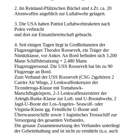
2. Im Reinland-Pfälzischen Büchel sind z.Zt. ca. 20
Atomwaffen angeblich zur Luftabwehr gelagert.
3. Die USA haben Patriot Luftabwehrraketen nach
Polen verbracht
und dort zur Einsatzbereitschaft gebracht.
4. Seit einigen Tagen liegt in Großbritannien der
Flugzeugträger Theodor Roosevelt, ein Träger der
Nimitzklasse, vor Anker. An Bord befinden sich 3.200
Mann Schiffsbesatzung + 2.480 Mann
Flugzeugpersonal. Die USS Roosevelt hat bis zu 90
Flugzeuge an Bord.
Zum Verband der USS Roosevelt (CSG 2)gehören 2
Carrier Air Wings, 2 Lenkwaffenkreuzer der
Ticonderoga-Klasse mit Tomahawk-
Marschflugkörpern, 2-3 Lenkwaffenzerstörer der
Arleigh-Burke-Klasse zur Luft- und U-Bootabwehr, 2
Jagd-U-Boote der Los-Angeles- Seawolf- oder
Virginia-Klasse gg. Feindliche U-Boote und
Überwasserschiffe sowie 1 logistisches Trossschiff zur
Versorgung des gesamten Verbandes.
Die genaue Zusammensetzung des Verbandes unterliegt
der Geheimhaltung und ist nicht zu ermitteln (u.a. auch