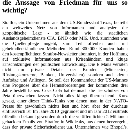
die Aussage von Friedman für uns so
wichtig?
Stratfor, ein Unternehmen aus dem US-Bundesstaat Texas, betreibt
ein weltweites Netz von Informante
n und analysiert die
geopolitische Lage - so ähnlich wie die staatlichen
Auslandsgeheimdienste CIA, BND oder MI6. Und, zumindest was
die Quellenpflege angeht, zum Teil offenbar auch mit
geheimdienstähnlichen Methoden. Rund 300.000 Kunden haben
den kostenpflichtigen Stratfor-Newsletter abonniert, in der Hoffnung
auf exklusive Informationen aus Krisenländern und kluge
Einschätzungen der politischen Entwicklung. Die E-Mails verraten
nicht nur private Details der Kunden (Ministerien,
Rüstungskonzerne, Banken, Universitäten), sondern auch deren
Aufträge und Anliegen. So soll der Kommandeur der US-Marines
eine Prognose über die Herausforderungen der kommenden drei
Jahre bestellt haben. Coca-Cola hat demnach die Tierschützer von
Peta überwachen lassen. Nicht alles klingt überraschend. Kurz
gesagt, einer dieser Think-Tanks von denen man in der NATO-
Presse für gewöhnlich nichts liest und hört, aber der durchaus
einflussreich ist. Im Jahre 2010 gegründet und im Jahr 2012 erstmals
öffentlich bekannt geworden durch die veröffentlichten 5 Millionen
gehackten Emails von Stratfor, in Wikileaks, aus denen hervorgeht,
dass der private Sicherheitsdienst u.a. Unternehmen wie Bhopal’s,