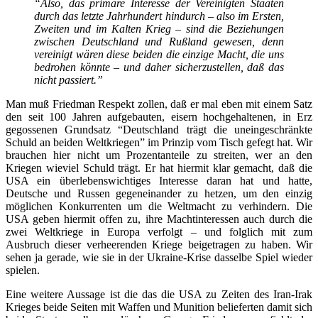
“Also, das primäre Interesse der Vereinigten Staaten
durch das letzte Jahrhundert hindurch – also im Ersten,
Zweiten und im Kalten Krieg – sind die Beziehungen
zwischen Deutschland und Rußland gewesen, denn
vereinigt wären diese beiden die einzige Macht, die uns
bedrohen könnte – und daher sicherzustellen, daß das
nicht passiert.”
Man muß Friedman Respekt zollen, daß er mal eben mit einem Satz
den seit 100 Jahren aufgebauten, eisern hochgehaltenen, in Erz
gegossenen Grundsatz “Deutschland trägt die uneingeschränkte
Schuld an beiden Weltkriegen” im Prinzip vom Tisch gefegt hat. Wir
brauchen hier nicht um Prozentanteile zu streiten, wer an den
Kriegen wieviel Schuld trägt. Er hat hiermit klar gemacht, daß die
USA ein überlebenswichtiges Interesse daran hat und hatte,
Deutsche und Russen gegeneinander zu hetzen, um den einzig
möglichen Konkurrenten um die Weltmacht zu verhindern. Die
USA geben hiermit offen zu, ihre Machtinteressen auch durch die
zwei Weltkriege in Europa verfolgt – und folglich mit zum
Ausbruch dieser verheerenden Kriege beigetragen zu haben. Wir
sehen ja gerade, wie sie in der Ukraine-Krise dasselbe Spiel wieder
spielen.
Eine weitere Aussage ist die das die USA zu Zeiten des Iran-Irak
Krieges beide Seiten mit Waffen und Munition belieferten damit sich