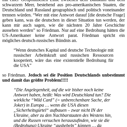
schwarzem Meer, bestehend aus pro-amerikanischen Staaten, die
Deutschland und Russland geographisch und politisch voneinander
trennen würden. “Wer mit eine Antwort darauf [die deutsche Frage]
geben kann, was die deutschen in dieser Situation tun werden, der
kann mir auch sagen, wie die nächsten 20 Jahre Geschichte
aussehen werden” so Friedman. Nur auf eine Bedrohung hätten die
US-Amerikaner keine Antwort parat. Friedman spricht ein
mögliches deutsch-russisches Bündnis an.
“Wenn deutsches Kapital und deutsche Technologie mit
russischer Arbeitskraft und russischen Ressourcen
kooperiert, wäre das eine existentielle Bedrohung für
die USA”
so Friedman.
Jedoch sei die Position Deutschlands unbestimmt
und damit das größte Problem!!!!!
“Die Angelegenheit, auf die wir bisher noch keine
Antwort haben, heißt: Was wird Deutschland tun? Die
wirkliche “Wild Card”
(= unberechenbare Sache, der
Joker)
in Europa … wenn die USA diesen
„Sicherheitsgürtel“ aufbauen – zwar nicht IN der
Ukraine, aber zu den Nachbarstaaten des Westens hin,
und die Russen versuchen herauszufinden, wie sie die
(Bedrohung)
Ukraine “aushebeln” können … da