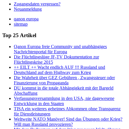
Zugangsdaten vergessen?
Neuanmeldung
qanon europa
sitemap
Top 25 Artikel
Qanon Europa freie Community und unabhängiges
Nachrichtenportal für Europa
Die Flüchtlingslüge JF-TV Dokumentation zur
Flüchtlingskrise 2015
++ EILT ++ Wacht endlich AUF !!! Russland und
Deutschland auf dem Highway zum Krieg
Die Wahrheit über GEZ Gebühren , Zwangssteuer oder
Finanzierung von Propaganda
DU kommst in die totale Abhängigkeit mit der Bargeld
Abschaffung
Verfassungsversammlung in den USA, nie dagewesene
Entwicklung in den Staaten
TISA ein weiteres geheimes Abkommen ohne Transparenz
für Dienstleistungen
Weltweite NATO Manöver! Sind das Übungen oder Krieg?
Will man Russland provozieren?