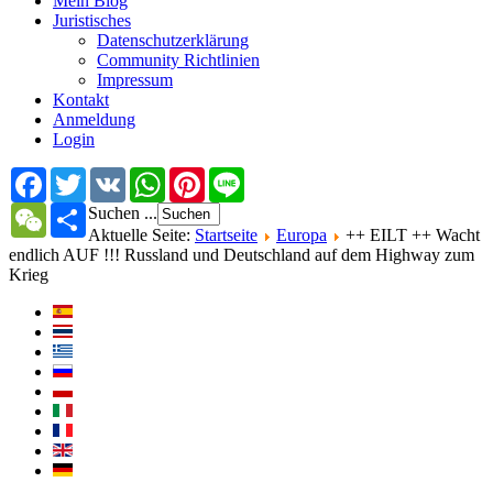
Mein Blog
Juristisches
Datenschutzerklärung
Community Richtlinien
Impressum
Kontakt
Anmeldung
Login
Facebook
Twitter
VK
WhatsApp
Pinterest
Line
WeChat
Share
Suchen ...
Aktuelle Seite:
Startseite
Europa
++ EILT ++ Wacht
endlich AUF !!! Russland und Deutschland auf dem Highway zum
Krieg