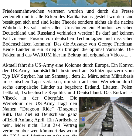
Friedensmahnwachen vertreten wurden und durch die Presse
verteufelt und in alle Ecken des Radikalismus gestellt worden sind
bestätigen sich und sind keine Theorie sondern nichts als die nackte
Wahrheit. Es soll unter allen Umständen ein Bündnis zwischen
Deutschland und Russland verhindert werden! Es darf auf keinem
Fall zu einer Fusion von deutschen Technologien und russischen
Bodenschätzen kommen! Das die Aussage von George Friedman.
Beide Länder in ein Krieg zu bringen die optimal Varriante. Die
Fakten und das WARUM hier im Beitrag mit originalen Videos......
Aktuell fährt die US-Army eine Kolonne durch Europa. Ein Konvoi
der US-Army, hauptsächlich bestehend aus Schützenpanzern vom
Typ IAV Stryker, hat am Samstag , dem 21 März, seine Militärbasis
im estnischen Tapa verlassen, um sich auf eine Werbetour durch
sechs europäische Länder zu begeben: Estland, Litauen, Polen,
Lettland, Tschechische Republik und Deutschland.
Das Endziel ist
Vilseck in der Oberpfalz. Die
Werbetour der US-Army trägt den
Namen “Dragoon Ride” (Dragoner
Ritt). Das Ziel ist Deutschland ganz
offiziell Anfang April. Ein Aprilscherz
nein, leider nicht. Laut 2+4 Vertrag
verboten aber wen kümmert das wenn