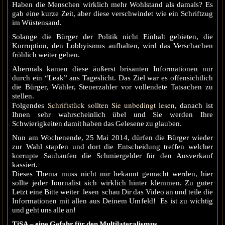
Haben die Menschen wirklich mehr Wohlstand als damals? Es
gab eine kurze Zeit, aber diese verschwindet wie ein Schriftzug
im Wüstensand.
Solange die Bürger der Politik nicht Einhalt gebieten, die
Korruption, den Lobbyismus aufhalten, wird das Verschachen
fröhlich weiter gehen.
Abermals kamen diese äußerst brisanten Informationen nur
durch ein “Leak” ans Tageslicht. Das Ziel war es offensichtlich
die Bürger, Wähler, Steuerzahler vor vollendete Tatsachen zu
stellen.
Schriftstück sollten Sie unbedingt lesen
Folgendes
, danach ist
Ihnen sehr wahrscheinlich übel und Sie werden Ihre
Schwierigkeiten damit haben das Gelesene zu glauben.
Nun am Wochenende, 25 Mai 2014, dürfen die Bürger wieder
zur Wahl stapfen und dort die Entscheidung treffen welcher
korrupte Sauhaufen die Schmiergelder für den Ausverkauf
kassiert.
Dieses Thema muss nicht nur bekannt gemacht werden, hier
sollte jeder Journalist sich wirklich hinter klemmen. Zu guter
Letzt eine Bitte weiter lesen schau Dir das Video an und teile die
Informationen mit allen aus Deinem Umfeld! Es ist zu wichtig
und geht uns alle an!
TiSA – eine Gefahr für den Multilateralismus