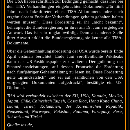
Die USA haben schriftlich zur Bedingung gemacht, dass ihre bei
den TISA-Verhandlungen eingebrachten Dokumente „für fünf
Jahre nach Inkrafttreten eines TISA-Abkommens oder nach
ergebnislosem Ende der Verhandlungen geheim gehalten halten
werden müssen“. Diese Forderung sei ihr „nicht bekannt“,
behauptet die Bundesregierung in ihrer am 19. Juni vorgelegten
Antwort. Das ist sehr unglaubwürdig. Denn an anderer Stelle
ihrer Anwort erklärt die Bundesregierung, sie kenne alle TISA-
Dokumente.
Über die Geheimhaltungsforderung der USA wurde bereits Ende
April erstmals berichtet. Ende Juni veröffentlichte Wikileaks
dann das US-Positionspapier zur weiteren Deregulierung der
Finanzdienstleistungen, auf dessen Frontseite die Forderung
nach fünfjähriger Geheimhaltung zu lesen ist. Diese Forderung
gelte „grundsätzlich“ und sei auf „sämtlichen von den USA
vorgelegten Dokumenten aufgedruckt“, bestätigte ein US-
Diplomat.
TiSA wird verhandelt zwischen der EU, USA, Kanada, Mexiko,
Japan, Chile, Chinesisch Taipeh, Costa Rica, Hong Kong China,
Island, Israel, Kolumbien, der Koreanischen Republik,
Neuseeland, Norwegen, Pakistan, Panama, Paraguay, Peru,
Schweiz und Türkei
Quelle: taz.de,