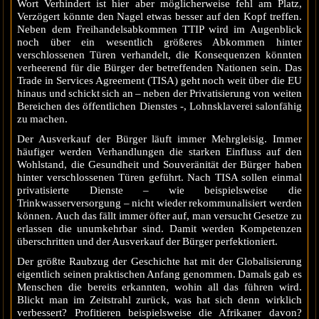
Wort Verhindert ist hier aber möglicherweise fehl am Platz,
Verzögert könnte den Nagel etwas besser auf den Kopf treffen.
Neben dem Freihandelsabkommen TTIP wird im Augenblick
noch über ein wesentlich größeres Abkommen hinter
verschlossenen Türen verhandelt, die Konsequenzen könnten
verheerend für die Bürger der betreffenden Nationen sein. Das
Trade in Services Agreement (TISA) geht noch weit über die EU
hinaus und schickt sich an – neben der Privatisierung von weiten
Bereichen des öffentlichen Dienstes -, Lohnsklaverei salonfähig
zu machen.
Der Ausverkauf der Bürger läuft immer Mehrgleisig. Immer
häufiger werden Verhandlungen die starken Einfluss auf den
Wohlstand, die Gesundheit und Souveränität der Bürger haben
hinter verschlossenen Türen geführt. Nach TISA sollen einmal
privatisierte Dienste – wie beispielsweise die
Trinkwasserversorgung – nicht wieder rekommunalisiert werden
können. Auch das fällt immer öfter auf, man versucht Gesetze zu
erlassen die unumkehrbar sind. Damit werden Kompetenzen
überschritten und der Ausverkauf der Bürger perfektioniert.
Der größte Raubzug der Geschichte hat mit der Globalisierung
eigentlich seinen praktischen Anfang genommen. Damals gab es
Menschen die bereits erkannten, wohin all das führen wird.
Blickt man im Zeitstrahl zurück, was hat sich denn wirklich
verbessert? Profitieren beispielsweise die Afrikaner davon?