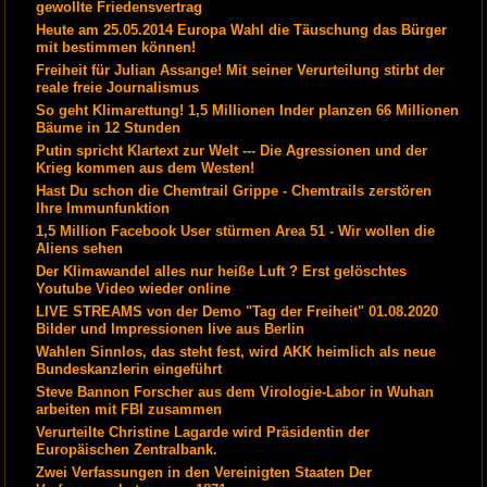
gewollte Friedensvertrag
Heute am 25.05.2014 Europa Wahl die Täuschung das Bürger
mit bestimmen können!
Freiheit für Julian Assange! Mit seiner Verurteilung stirbt der
reale freie Journalismus
So geht Klimarettung! 1,5 Millionen Inder planzen 66 Millionen
Bäume in 12 Stunden
Putin spricht Klartext zur Welt --- Die Agressionen und der
Krieg kommen aus dem Westen!
Hast Du schon die Chemtrail Grippe - Chemtrails zerstören
Ihre Immunfunktion
1,5 Million Facebook User stürmen Area 51 - Wir wollen die
Aliens sehen
Der Klimawandel alles nur heiße Luft ? Erst gelöschtes
Youtube Video wieder online
LIVE STREAMS von der Demo "Tag der Freiheit" 01.08.2020
Bilder und Impressionen live aus Berlin
Wahlen Sinnlos, das steht fest, wird AKK heimlich als neue
Bundeskanzlerin eingeführt
Steve Bannon Forscher aus dem Virologie-Labor in Wuhan
arbeiten mit FBI zusammen
Verurteilte Christine Lagarde wird Präsidentin der
Europäischen Zentralbank.
Zwei Verfassungen in den Vereinigten Staaten Der