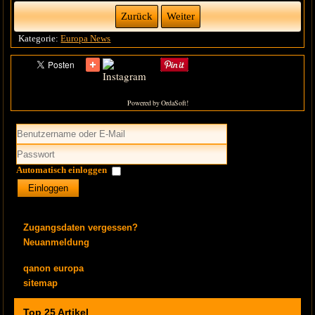
Zurück
Weiter
Kategorie:
Europa News
Powered by OrdaSoft!
Automatisch einloggen
Einloggen
Einloggen mit Google
Zugangsdaten vergessen?
Neuanmeldung
qanon europa
sitemap
Top 25 Artikel