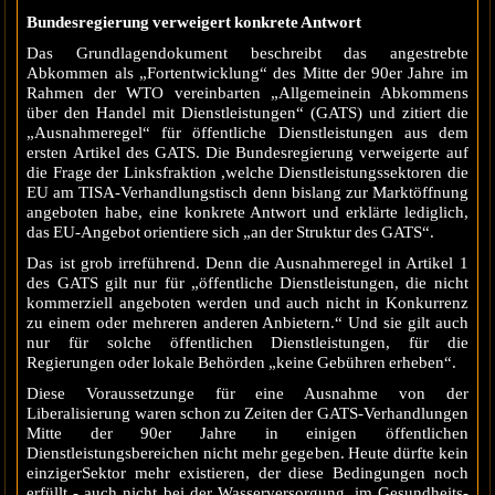
Bundesregierung verweigert konkrete Antwort
Das Grundlagendokument beschreibt das angestrebte
Abkommen als „Fortentwicklung“ des Mitte der 90er Jahre im
Rahmen der WTO vereinbarten „Allgemeinein Abkommens
über den Handel mit Dienstleistungen“ (GATS) und zitiert die
„Ausnahmeregel“ für öffentliche Dienstleistungen aus dem
ersten Artikel des GATS. Die Bundesregierung verweigerte auf
die Frage der Linksfraktion ,welche Dienstleistungssektoren die
EU am TISA-Verhandlungstisch denn bislang zur Marktöffnung
angeboten habe, eine konkrete Antwort und erklärte lediglich,
das EU-Angebot orientiere sich „an der Struktur des GATS“.
Das ist grob irreführend. Denn die Ausnahmeregel in Artikel 1
des GATS gilt nur für „öffentliche Dienstleistungen, die nicht
kommerziell angeboten werden und auch nicht in Konkurrenz
zu einem oder mehreren anderen Anbietern.“ Und sie gilt auch
nur für solche öffentlichen Dienstleistungen, für die
Regierungen oder lokale Behörden „keine Gebühren erheben“.
Diese Voraussetzunge für eine Ausnahme von der
Liberalisierung waren schon zu Zeiten der GATS-Verhandlungen
Mitte der 90er Jahre in einigen öffentlichen
Dienstleistungsbereichen nicht mehr gegeben. Heute dürfte kein
einzigerSektor mehr existieren, der diese Bedingungen noch
erfüllt - auch nicht bei der Wasserversorgung, im Gesundheits-