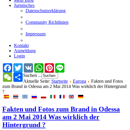
Mein Blog
Juristisches
Datenschutzerklärung
Community Richtlinien
Impressum
Kontakt
Anmeldung
Login
Facebook
Twitter
VK
WhatsApp
Pinterest
Line
WeChat
Share
Suchen ...
Aktuelle Seite:
Startseite
Europa
Fakten und Fotos
zum Brand in Odessa am 2 Mai 2014 Was wirklich der Hintergrund
?
Fakten und Fotos zum Brand in Odessa
am 2 Mai 2014 Was wirklich der
Hintergrund ?