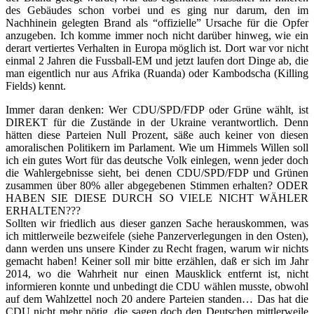
des Gebäudes schon vorbei und es ging nur darum, den im
Nachhinein gelegten Brand als “offizielle” Ursache für die Opfer
anzugeben. Ich komme immer noch nicht darüber hinweg, wie ein
derart vertiertes Verhalten in Europa möglich ist. Dort war vor nicht
einmal 2 Jahren die Fussball-EM und jetzt laufen dort Dinge ab, die
man eigentlich nur aus Afrika (Ruanda) oder Kambodscha (Killing
Fields) kennt.
Immer daran denken: Wer CDU/SPD/FDP oder Grüne wählt, ist
DIREKT für die Zustände in der Ukraine verantwortlich. Denn
hätten diese Parteien Null Prozent, säße auch keiner von diesen
amoralischen Politikern im Parlament. Wie um Himmels Willen soll
ich ein gutes Wort für das deutsche Volk einlegen, wenn jeder doch
die Wahlergebnisse sieht, bei denen CDU/SPD/FDP und Grünen
zusammen über 80% aller abgegebenen Stimmen erhalten? ODER
HABEN SIE DIESE DURCH SO VIELE NICHT WÄHLER
ERHALTEN???
Sollten wir friedlich aus dieser ganzen Sache herauskommen, was
ich mittlerweile bezweifele (siehe Panzerverlegungen in den Osten),
dann werden uns unsere Kinder zu Recht fragen, warum wir nichts
gemacht haben! Keiner soll mir bitte erzählen, daß er sich im Jahr
2014, wo die Wahrheit nur einen Mausklick entfernt ist, nicht
informieren konnte und unbedingt die CDU wählen musste, obwohl
auf dem Wahlzettel noch 20 andere Parteien standen… Das hat die
CDU nicht mehr nötig, die sagen doch den Deutschen mittlerweile