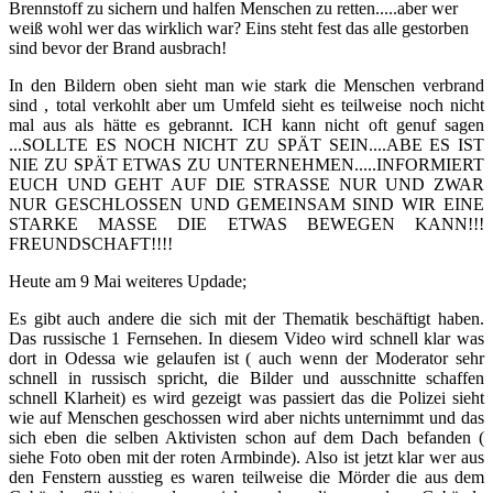
Brennstoff zu sichern und halfen Menschen zu retten.....aber wer
weiß wohl wer das wirklich war? Eins steht fest das alle gestorben
sind bevor der Brand ausbrach!
In den Bildern oben sieht man wie stark die Menschen verbrand
sind , total verkohlt aber um Umfeld sieht es teilweise noch nicht
mal aus als hätte es gebrannt. ICH kann nicht oft genuf sagen
...SOLLTE ES NOCH NICHT ZU SPÄT SEIN....ABE ES IST
NIE ZU SPÄT ETWAS ZU UNTERNEHMEN.....INFORMIERT
EUCH UND GEHT AUF DIE STRASSE NUR UND ZWAR
NUR GESCHLOSSEN UND GEMEINSAM SIND WIR EINE
STARKE MASSE DIE ETWAS BEWEGEN KANN!!!
FREUNDSCHAFT!!!!
Heute am 9 Mai weiteres Updade;
Es gibt auch andere die sich mit der Thematik beschäftigt haben.
Das russische 1 Fernsehen. In diesem Video wird schnell klar was
dort in Odessa wie gelaufen ist ( auch wenn der Moderator sehr
schnell in russisch spricht, die Bilder und ausschnitte schaffen
schnell Klarheit) es wird gezeigt was passiert das die Polizei sieht
wie auf Menschen geschossen wird aber nichts unternimmt und das
sich eben die selben Aktivisten schon auf dem Dach befanden (
siehe Foto oben mit der roten Armbinde). Also ist jetzt klar wer aus
den Fenstern ausstieg es waren teilweise die Mörder die aus dem