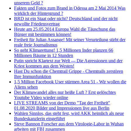
unserem Geld ?
Fakten und Fotos zum Brand in Odessa am 2 Mai 2014 Was
wirklich der Hintergrund ?
BRD ist ein Staat oder nicht? Deutschland und der nicht
gewollte Friedensvertrag
Heute am 25.05.2014 Europa Wahl die Täuschung das
Bürger mit bestimmen können!
Freiheit für Julian Assange! Mit seiner Verurteilung stirbt der
reale freie Journalismus
So geht Klimarettung! 1,5 Millionen Inder planzen 66
Millionen Bäume in 12 Stunden
Putin spricht Klartext zur Welt --- Die Agressionen und der
Krieg kommen aus dem Westen!
Hast Du schon die Chemtrail Grippe - Chemtrails zerstören
Ihre Immunfunktion
1,5 Million Facebook User stürmen Area 51 - Wir wollen die
Aliens sehen
Der Klimawandel alles nur heiße Luft ? Erst gelöschtes
Youtube Video wieder online
LIVE STREAMS von der Demo "Tag der Freiheit"
01.08.2020 Bilder und Impressionen live aus Berlin
Wahlen Sinnlos, das steht fest, wird AKK heimlich als neue
Bundeskanzlerin eingeführt
Steve Bannon Forscher aus dem Virologie-Labor in Wuhan
arbeiten mit FBI zusammen