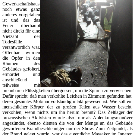
Gewerkschaftshaus
noch etwas ganz
anderes vorgefallen
ist und das das
Feuer überhaupt
nicht direkt für eine
Vielzahl der
Todesfälle
verantwortlich war.
Offenbar wurden
die Opfer in den
Räumen des
Gebäudes gefoltert,
ermordet und
anschließend
teilweise mit
brennbaren Flüssigkeiten übergossen, um die Spuren zu verwischen.
Dafür spricht, daß man verkohlte Leichen in Zimmern gefunden hat,
deren gesamtes Mobiliar vollständig intakt gewesen ist. Wie soll ein
menschlicher Körper, der zu großen Teilen aus Wasser besteht,
verkohlen, wenn nichts um ihn herum brennt? Das Zeltlager der
pro-russischen Aktivisten wurde also nur als Ablenkungsmanöver
angezündet, ebenso dienten die von der Menge an das Gebäude
geworfenen Brandbeschleuniger nur der Show. Zum Zeitpunkt, als
der Brand gelegt wurde, war das eigentliche Massaker im Inneren