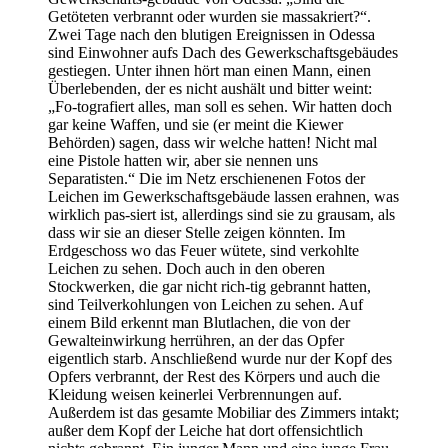
Getöteten verbrannt oder wurden sie massakriert?“.
Zwei Tage nach den blutigen Ereignissen in Odessa
sind Einwohner aufs Dach des Gewerkschaftsgebäudes
gestiegen. Unter ihnen hört man einen Mann, einen
Überlebenden, der es nicht aushält und bitter weint:
„Fo-tografiert alles, man soll es sehen. Wir hatten doch
gar keine Waffen, und sie (er meint die Kiewer
Behörden) sagen, dass wir welche hatten! Nicht mal
eine Pistole hatten wir, aber sie nennen uns
Separatisten.“ Die im Netz erschienenen Fotos der
Leichen im Gewerkschaftsgebäude lassen erahnen, was
wirklich pas-siert ist, allerdings sind sie zu grausam, als
dass wir sie an dieser Stelle zeigen könnten. Im
Erdgeschoss wo das Feuer wütete, sind verkohlte
Leichen zu sehen. Doch auch in den oberen
Stockwerken, die gar nicht rich-tig gebrannt hatten,
sind Teilverkohlungen von Leichen zu sehen. Auf
einem Bild erkennt man Blutlachen, die von der
Gewalteinwirkung herrühren, an der das Opfer
eigentlich starb. Anschließend wurde nur der Kopf des
Opfers verbrannt, der Rest des Körpers und auch die
Kleidung weisen keinerlei Verbrennungen auf.
Außerdem ist das gesamte Mobiliar des Zimmers intakt;
außer dem Kopf der Leiche hat dort offensichtlich