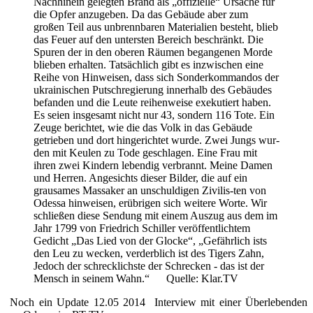
Nachhinein gelegten Brand als „offizielle“ Ursache für
die Opfer anzugeben. Da das Gebäude aber zum
großen Teil aus unbrennbaren Materialien besteht, blieb
das Feuer auf den untersten Bereich beschränkt. Die
Spuren der in den oberen Räumen begangenen Morde
blieben erhalten. Tatsächlich gibt es inzwischen eine
Reihe von Hinweisen, dass sich Sonderkommandos der
ukrainischen Putschregierung innerhalb des Gebäudes
befanden und die Leute reihenweise exekutiert haben.
Es seien insgesamt nicht nur 43, sondern 116 Tote. Ein
Zeuge berichtet, wie die das Volk in das Gebäude
getrieben und dort hingerichtet wurde. Zwei Jungs wur-
den mit Keulen zu Tode geschlagen. Eine Frau mit
ihren zwei Kindern lebendig verbrannt. Meine Damen
und Herren. Angesichts dieser Bilder, die auf ein
grausames Massaker an unschuldigen Zivilis-ten von
Odessa hinweisen, erübrigen sich weitere Worte. Wir
schließen diese Sendung mit einem Auszug aus dem im
Jahr 1799 von Friedrich Schiller veröffentlichtem
Gedicht „Das Lied von der Glocke“, „Gefährlich ists
den Leu zu wecken, verderblich ist des Tigers Zahn,
Jedoch der schrecklichste der Schrecken - das ist der
Mensch in seinem Wahn.“ Quelle: Klar.TV
Noch ein Update 12.05 2014 Interview mit einer Überlebenden