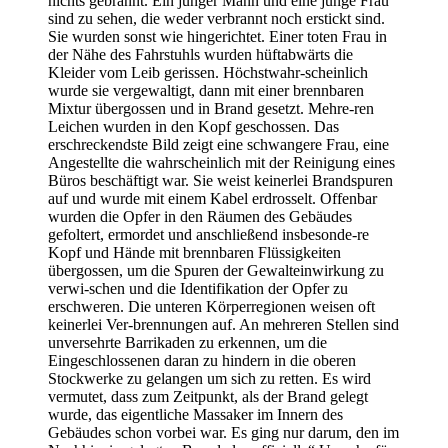
nichts gebrannt. Ein junger Mann und eine junge Frau
sind zu sehen, die weder verbrannt noch erstickt sind.
Sie wurden sonst wie hingerichtet. Einer toten Frau in
der Nähe des Fahrstuhls wurden hüftabwärts die
Kleider vom Leib gerissen. Höchstwahr-scheinlich
wurde sie vergewaltigt, dann mit einer brennbaren
Mixtur übergossen und in Brand gesetzt. Mehre-ren
Leichen wurden in den Kopf geschossen. Das
erschreckendste Bild zeigt eine schwangere Frau, eine
Angestellte die wahrscheinlich mit der Reinigung eines
Büros beschäftigt war. Sie weist keinerlei Brandspuren
auf und wurde mit einem Kabel erdrosselt. Offenbar
wurden die Opfer in den Räumen des Gebäudes
gefoltert, ermordet und anschließend insbesonde-re
Kopf und Hände mit brennbaren Flüssigkeiten
übergossen, um die Spuren der Gewalteinwirkung zu
verwi-schen und die Identifikation der Opfer zu
erschweren. Die unteren Körperregionen weisen oft
keinerlei Ver-brennungen auf. An mehreren Stellen sind
unversehrte Barrikaden zu erkennen, um die
Eingeschlossenen daran zu hindern in die oberen
Stockwerke zu gelangen um sich zu retten. Es wird
vermutet, dass zum Zeitpunkt, als der Brand gelegt
wurde, das eigentliche Massaker im Innern des
Gebäudes schon vorbei war. Es ging nur darum, den im