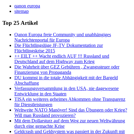
qanon europa
sitemap
Top 25 Artikel
Qanon Europa freie Community und unabhängiges
Nachrichtenportal für Europa
Die Flüchtlingslüge JF-TV Dokumentation zur
Flüchtlingskrise 2015
++ EILT ++ Wacht endlich AUF !!! Russland und
Deutschland auf dem Highway zum Krieg
Die Wahrheit über GEZ Gebühren , Zwangssteuer oder
Finanzierung von Propaganda
DU kommst in die totale Abhängigkeit mit der Bargeld
Abschaffung
Verfassungsversammlung in den USA, nie dagewesene
Entwicklung in den Staaten
TISA ein weiteres geheimes Abkommen ohne Transparenz
für Dienstleistungen
Weltweite NATO Manöver! Sind das Übungen oder Krieg?
Will man Russland provozieren?
Mit dem Dollarsturz auf dem Weg zur neuen Weltwährung
durch eine gemachte Krise
Geldcrash und Geldsystem was passiert in der Zukunft mit