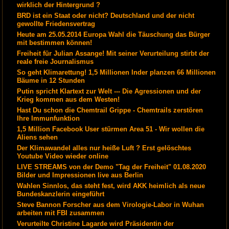
wirklich der Hintergrund ?
BRD ist ein Staat oder nicht? Deutschland und der nicht
gewollte Friedensvertrag
Heute am 25.05.2014 Europa Wahl die Täuschung das Bürger
mit bestimmen können!
Freiheit für Julian Assange! Mit seiner Verurteilung stirbt der
reale freie Journalismus
So geht Klimarettung! 1,5 Millionen Inder planzen 66 Millionen
Bäume in 12 Stunden
Putin spricht Klartext zur Welt --- Die Agressionen und der
Krieg kommen aus dem Westen!
Hast Du schon die Chemtrail Grippe - Chemtrails zerstören
Ihre Immunfunktion
1,5 Million Facebook User stürmen Area 51 - Wir wollen die
Aliens sehen
Der Klimawandel alles nur heiße Luft ? Erst gelöschtes
Youtube Video wieder online
LIVE STREAMS von der Demo "Tag der Freiheit" 01.08.2020
Bilder und Impressionen live aus Berlin
Wahlen Sinnlos, das steht fest, wird AKK heimlich als neue
Bundeskanzlerin eingeführt
Steve Bannon Forscher aus dem Virologie-Labor in Wuhan
arbeiten mit FBI zusammen
Verurteilte Christine Lagarde wird Präsidentin der