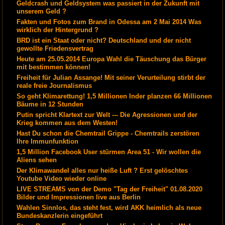
Geldcrash und Geldsystem was passiert in der Zukunft mit
unserem Geld ?
Fakten und Fotos zum Brand in Odessa am 2 Mai 2014 Was
wirklich der Hintergrund ?
BRD ist ein Staat oder nicht? Deutschland und der nicht
gewollte Friedensvertrag
Heute am 25.05.2014 Europa Wahl die Täuschung das Bürger
mit bestimmen können!
Freiheit für Julian Assange! Mit seiner Verurteilung stirbt der
reale freie Journalismus
So geht Klimarettung! 1,5 Millionen Inder planzen 66 Millionen
Bäume in 12 Stunden
Putin spricht Klartext zur Welt --- Die Agressionen und der
Krieg kommen aus dem Westen!
Hast Du schon die Chemtrail Grippe - Chemtrails zerstören
Ihre Immunfunktion
1,5 Million Facebook User stürmen Area 51 - Wir wollen die
Aliens sehen
Der Klimawandel alles nur heiße Luft ? Erst gelöschtes
Youtube Video wieder online
LIVE STREAMS von der Demo "Tag der Freiheit" 01.08.2020
Bilder und Impressionen live aus Berlin
Wahlen Sinnlos, das steht fest, wird AKK heimlich als neue
Bundeskanzlerin eingeführt