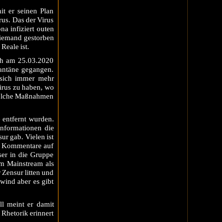
it er seinen Plan
us. Das der Virus
na infiziert outen
 niemand gestorben
 Reale ist.
ich am 25.03.2020
rantäne gegangen.
 sich immer mehr
Virus zu haben, wo
 solche Maßnahmen
 entfernt wurden.
Informationen die
r gab. Vielen ist
nd Kommentare auf
ser in die Gruppe
em Mainstream als
 Zensur litten und
wind aber es gibt
ll meint er damit
 Rhetorik erinnert