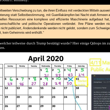
tweiten Verschwörung zu tun, die ihren Einfluss mit verdeckten Mitteln ausweitet
hterung statt Selbstbestimmung, mit Guerillakämpfen bei Nacht statt Armeen a
llen Ressourcen eine komplexe und effiziente Maschinerie aufgebaut hat, d
ssenschaftliche und politische Operationen verbindet. Ihre Pläne werden nich
 nicht publiziert, Andersdenkende werden nicht gelobt, sondern zum Schweige
, kein Geheimnis wird enthüllt.“
 welcher teilweise durch Trump bestätigt wurde? Hier einige Qdrops im
ten.