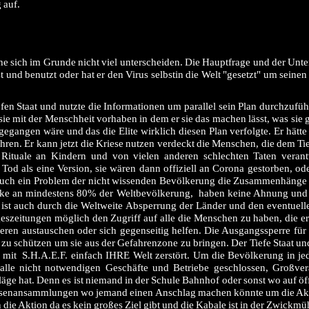
 auf.
che sich im Grunde nicht viel unterscheiden. Die Hauptfrage und der Unter
 und benutzt oder hat er den Virus selbstin die Welt "gesetzt" um seine
en Staat und nutzte die Informationen um parallel sein Plan durchzufüh
ie mit der Menschheit vorhaben in dem er sie das machen lässt, was sie 
gangen wäre und das die Elite wirklich diesen Plan verfolgte. Er hätte
ren. Er kann jetzt die Kriese nutzen verdeckt die Menschen, die dem Ti
 Rituale an Kindern und von vielen anderen schlechten Taten verant
od als eine Version, sie wären dann offiziell an Corona gestorben, ode
st auch ein Problem der nicht wissenden Bevölkerung die Zusammenhänge
denke an mindestens 80% der Weltbevölkerung, haben keine Ahnung un
Es ist auch durch die Weltweite Absperrung der Länder und den eventuel
eszeitungen möglich den Zugriff auf alle die Menschen zu haben, die 
ren austauschen oder sich gegenseitig helfen. Die Ausgangssperre für
 zu schützen um sie aus der Gefahrenzone zu bringen. Der Tiefe Staat un
p mit S.H.A.E.F. einfach IHRE Welt zerstört. Um die Bevölkerung in j
 alle nicht notwendigen Geschäfte und Betriebe geschlossen, Großve
hläge hat. Denn es ist niemand in der Schule Bahnhof oder sonst wo auf öf
Massenansammlungen wo jemand einen Anschlag machen könnte um die Ak
 die Aktion da es kein großes Ziel gibt und die Kabale ist in der Zwickmü