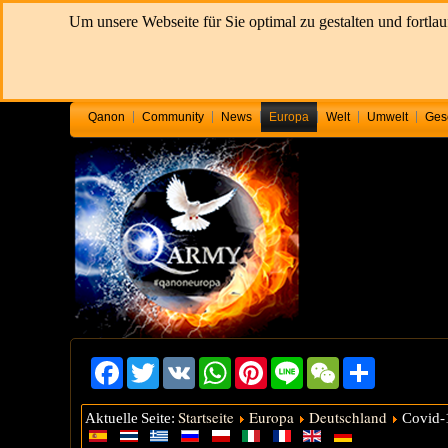
Um unsere Webseite für Sie optimal zu gestalten und fortl
Qanon
Community
News
Europa
Welt
Umwelt
Ges
Facebook
Twitter
VK
WhatsApp
Pinterest
Line
WeChat
Share
Startseite
Europa
Deutschland
Aktuelle Seite:
Covid-1