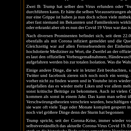
Zwei B: Trump hat selber den Virus erfunden oder "frei
durchführen kann. Er hätte die selben Voraussetzungen ab
nur eine Grippe ist haben ja nun doch schon viele mitbek
aber fast niemand im Bekannten und Familienkreis wirklic
oder erkrankt aber ob es nun der Covid 19 Virus war das is
Nach diversen Prominenten befindet sich, seit dem 22.
ebenfalls als mit Corona infiziert gemeldet und die Qu
Gleichzeitig war auf allen Fernsehsendern der Einhei
hochdotierte Mediziner zu Wort, die Zweifel an der offiz
es laut den offiziellen Vorbeugemaßnahmen, Händewasch
aufgefahren werden bis zur totalen Isolation. Was die Wahr
Einige andere Dinge, die wir in letzter Zeit beobachten
Twitter und facebook zieren sich noch noch ein wenig,
vorher nicht zu finden waren und in Youtube ist es wied
aufgefallen das es wieder mehr Likes und vor allem meh
sonst kritische Beiträge zu bekommen. Auch ist vielen 
kommen als sonst in einem Jahr. Das kann man selbst ü
Verschwörungstheorien verschrien wurden, beschäftigen we
sie ware oft viele Tage oder Monate komplett gesperrt i
noch viel größere Dinge denn der Sturm hat begonnen
Trump spricht, seit der Corona-Krise, immer wieder vo
selbstverständlich das aktuelle Corona-Virus Covid 19. Er 
stark an die historische Rede seines ermordeten Vorgänge