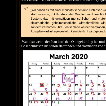
„Wir haben es mit einer monolithischen und ruchlosen wel
statt Invasion, mit Umsturz statt Wahlen, mit Einschüc
System, das mit gewaltigen menschlichen und materie
diplomatische, geheimdienstliche, wirtschaftliche, wi
sondern verborgen, ihre Fehlschläge werden vergraben,
Ausgabe wird infrage gestellt, kein Gerücht wird gedruckt
Was also wenn der Plan läuft den Q angekündigt hat und
Geschehnissen die schon stattfanden und stattfinden könn