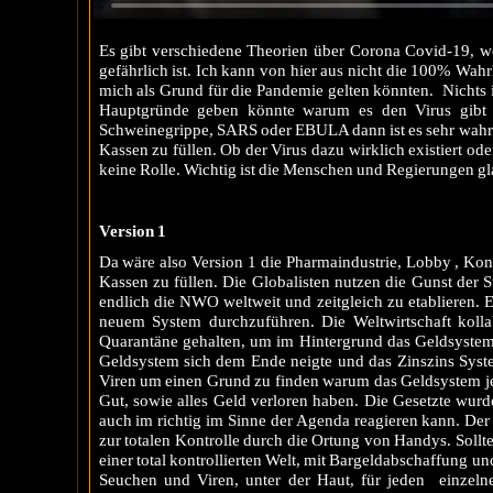
Es gibt verschiedene Theorien über Corona Covid-19, wo 
gefährlich ist. Ich kann von hier aus nicht die 100% Wah
mich als Grund für die Pandemie gelten könnten. Nichts i
Hauptgründe geben könnte warum es den Virus gibt 
Schweinegrippe, SARS oder EBULA dann ist es sehr wahrsch
Kassen zu füllen. Ob der Virus dazu wirklich existiert oder
keine Rolle. Wichtig ist die Menschen und Regierungen gla
Version 1
Da wäre also Version 1 die Pharmaindustrie, Lobby , Kon
Kassen zu füllen. Die Globalisten nutzen die Gunst der
endlich die NWO weltweit und zeitgleich zu etablieren. E
neuem System durchzuführen. Die Weltwirtschaft kolla
Quarantäne gehalten, um im Hintergrund das Geldsystem
Geldsystem sich dem Ende neigte und das Zinszins Syst
Viren um einen Grund zu finden warum das Geldsystem je
Gut, sowie alles Geld verloren haben. Die Gesetzte wurde
auch im richtig im Sinne der Agenda reagieren kann. De
zur totalen Kontrolle durch die Ortung von Handys. Soll
einer total kontrollierten Welt, mit Bargeldabschaffung 
Seuchen und Viren, unter der Haut, für jeden einzeln