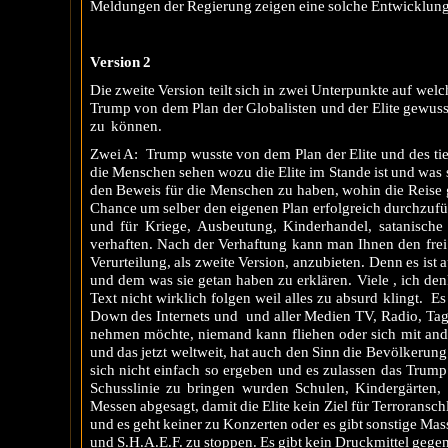
Meldungen der Regierung zeigen eine solche Entwicklung
Version 2
Die zweite Version teilt sich in zwei Unterpunkte auf wel
Trump von dem Plan der Globalisten und der Elite gewusst
zu können.
Zwei A: Trump wusste von dem Plan der Elite und des tief
die Menschen sehen wozu die Elite im Stande ist und was s
den Beweis für die Menschen zu haben, wohin die Reise ge
Chance um selber den eigenen Plan erfolgreich durchzufüh
und für Kriege, Ausbeutung, Kinderhandel, satanische
verhaften. Nach der Verhaftung kann man Ihnen den frei T
Verurteilung, als zweite Version, anzubieten. Denn es i
und dem was sie getan haben zu erklären. Viele , ich 
Text nicht wirklich folgen weil alles zu absurd klingt. 
Down des Internets und und aller Medien TV, Radio, Tag
nehmen möchte, niemand kann fliehen oder sich mit ande
und das jetzt weltweit, hat auch den Sinn die Bevölkerung
sich nicht einfach so ergeben und es zulassen das Trum
Schusslinie zu bringen wurden Schulen, Kindergärten,
Messen abgesagt, damit die Elite kein Ziel für Terroransc
und es geht keiner zu Konzerten oder es gibt sonstige 
und S.H.A.E.F. zu stoppen. Es gibt kein Druckmittel gegen