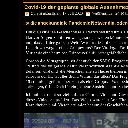
Covid-19 der geplante globale Ausnahmezu
Zuletzt aktualisiert: 17. Juli 2020
|
Veröffentlicht: 24. Mä
Ist die angekündigte Pandemie Notwendig, oder
Um die aktuellen Geschehnisse zu verstehen und um si
klar vor Augen zu führen was gerade passieren könnte. 
und das auf der ganzen Welt. Warum diese drastische
Lockdown wegen eines Grippevirus? Der Virologe Dr. D
Virus wie eine harmlose Grippe verläuft, jetzt gefährliche .
Corona die Virusgruppe, zu der auch der SARS Erreger 
19 und der ist gerade dafür verantwortlich das die ko
gefahren wird und die Menschen alle zu Hause bleiben mü
selbst in der EU ist alles dicht. Warum das alles? Das Fr
19 soll nicht gefährlicher sein als eine Grippe. Was bede
aufzeigen, öffne Dich für einige neue Ansichten und Sichtw
Ich möchte nicht so viel auf den Corona Virus und Covi
dieses Video empfehlen. Das Video wurde in Arte Them
Krankheiten und Vieren erfunden hat um das Geschäft an