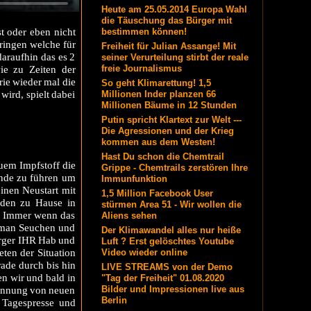
Heute am 25.05.2014 Europa Wahl
die Täuschung das Bürger mit
t oder eben nicht
bestimmen können!
bringen welche für
Freiheit für Julian Assange! Mit
daraufhin das es 2
seiner Verurteilung stirbt der reale
freie Journalismus
e zu Zeiten der
ie wieder mal die
So geht Klimarettung! 1,5
wird, spielt dabei
Millionen Inder planzen 66
Millionen Bäume in 12 Stunden
Putin spricht Klartext zur Welt ---
Die Agressionen und der Krieg
kommen aus dem Westen!
Hast Du schon die Chemtrail
uem Impfstoff die
Grippe - Chemtrails zerstören Ihre
Ende zu führen um
Immunfunktion
einen Neustart mit
1,5 Million Facebook User
rden zu Hause in
stürmen Area 51 - Wir wollen die
n. Immer wenn das
Aliens sehen
t man Seuchen und
Der Klimawandel alles nur heiße
ürger IHR Hab und
Luft ? Erst gelöschtes Youtube
eten der Situation
Video wieder online
ade durch bis hin
LIVE STREAMS von der Demo
n wir und bald in
"Tag der Freiheit" 01.08.2020
Bilder und Impressionen live aus
kennung von neuen
Berlin
 Tagespresse und