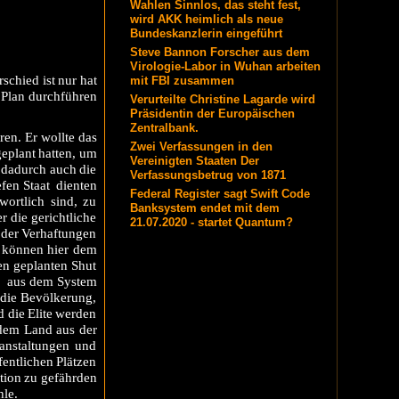
Wahlen Sinnlos, das steht fest,
wird AKK heimlich als neue
Bundeskanzlerin eingeführt
Steve Bannon Forscher aus dem
Virologie-Labor in Wuhan arbeiten
schied ist nur hat
mit FBI zusammen
n Plan durchführen
Verurteilte Christine Lagarde wird
Präsidentin der Europäischen
Zentralbank.
ren. Er wollte das
Zwei Verfassungen in den
geplant hatten, um
Vereinigten Staaten Der
 dadurch auch die
Verfassungsbetrug von 1871
efen Staat dienten
Federal Register sagt Swift Code
wortlich sind, zu
Banksystem endet mit dem
r die gerichtliche
21.07.2020 - startet Quantum?
 der Verhaftungen
d können hier dem
len geplanten Shut
er aus dem System
 die Bevölkerung,
d die Elite werden
edem Land aus der
ranstaltungen und
fentlichen Plätzen
tion zu gefährden
hle.