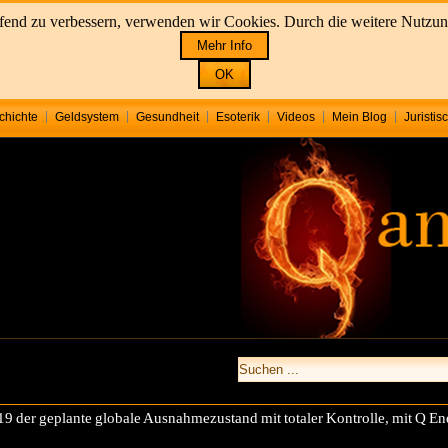
aufend zu verbessern, verwenden wir Cookies. Durch die weitere Nutz
Mehr Info
OK
chichte
Geldsystem
Gesundheit
Esoterik
Videos
Mein Blog
Juristis
9 der geplante globale Ausnahmezustand mit totaler Kontrolle, mit Q E