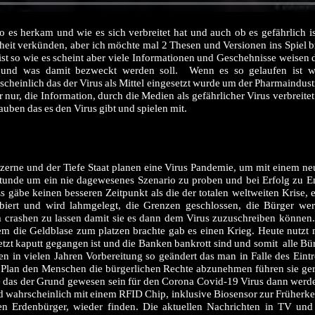
es herkam und wie es sich verbreitet hat und auch ob es gefährlich is
rheit verkünden, aber ich möchte mal 2 Thesen und Versionen ins Spiel 
st so wie es scheint aber viele Informationen und Geschehnisse weisen 
und was damit bezweckt werden soll. Wenn es so gelaufen ist wi
einlich das der Virus als Mittel eingesetzt wurde um der Pharmaindustr
 nur, die Information, durch die Medien als gefährlicher Virus verbreitet 
uben das es den Virus gibt und spielen mit.
zerne und der Tiefe Staat planen eine Virus Pandemie, um mit einem ne
 Stunde um ein nie dagewesenes Szenario zu proben und bei Erfolg zu 
s gäbe keinen besseren Zeitpunkt als die der totalen weltweiten Krise, 
biert und wird lahmgelegt, die Grenzen geschlossen, die Bürger we
 crashen zu lassen damit sie es dann dem Virus zuzuschreiben könne
em die Geldblase zum platzen brachte gab es einen Krieg. Heute nutz
tzt kaputt gegangen ist und die Banken bankrott sind und somit alle B
n in vielen Jahren Vorbereitung so geändert das man in Falle des Eintr
r Plan den Menschen die bürgerlichen Rechte abzunehmen führen sie ger
te das der Grund gewesen sein für den Corona Covid-19 Virus dann werde
und wahrscheinlich mit einem RFID Chip, inklusive Biosensor zur Früher
en Erdenbürger, wieder finden. Die aktuellen Nachrichten in TV und