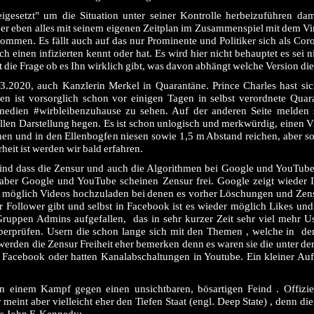
gesetzt" um die Situation unter seiner Kontrolle herbeizuführen dam
er eben alles mit seinem eigenen Zeitplan im Zusammenspiel mit dem Vir
ommen. Es fällt auch auf das nur Prominente und Politiker sich als Coro
h einen infizierten kennt oder hat. Es wird hier nicht behauptet es sei
t die Frage ob es Ihn wirklich gibt, was davon abhängt welche Version die
03.2020, auch Kanzlerin Merkel in Quarantäne. Prince Charles hast s
een ist vorsorglich schon vor einigen Tagen in selbst verordnete Qua
tsmedien #wirbleibenzuhause zu sehen. Auf der anderen Seite melden
iellen Darstellung hegen. Es ist schon unlogisch und merkwürdig, einen 
en und in den Ellenbogfen niesen sowie 1,5 m Abstand reichen, aber
heit ist werden wir bald erfahren.
, sind dass die Zensur und auch die Algorithmen bei Google und YouTube
 aber Google und YouTube scheinen Zensur frei. Google zeigt wieder 
er möglich Videos hochzuladen bei denen es vorher Löschungen und Zensu
r Follower gibt und selbst in Facebook ist es wieder möglich Likes u
Gruppen Admins aufgefallen, das in sehr kurzer Zeit sehr viel mehr U
berprüfen. Usern die schon lange sich mit den Themen , welche in d
rden die Zensur Freiheit eher bemerken denn es waren sie die unter der
n Facebook oder hatten Kanalabschaltungen in Youtube. Ein kleiner Auf
n einem Kampf gegen einen unsichtbaren, bösartigen Feind . Offizie
meint aber vielleicht eher den Tiefen Staat (engl. Deep State) , denn die
rs John F. Kennedy: