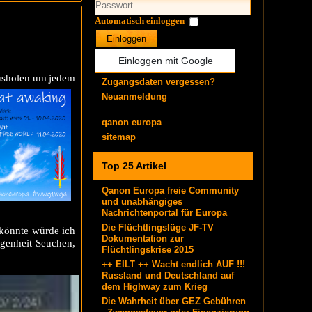
Automatisch einloggen
Einloggen
Einloggen mit Google
ausholen um jedem
Zugangsdaten vergessen?
Neuanmeldung
qanon europa
sitemap
Top 25 Artikel
Qanon Europa freie Community
und unabhängiges
Nachrichtenportal für Europa
Die Flüchtlingslüge JF-TV
 könnte würde ich
Dokumentation zur
ngenheit Seuchen,
Flüchtlingskrise 2015
++ EILT ++ Wacht endlich AUF !!!
Russland und Deutschland auf
dem Highway zum Krieg
Die Wahrheit über GEZ Gebühren