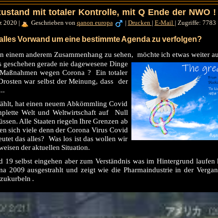
stand mit totaler Kontrolle, mit Q Ende der NWO !
rz 2020
|
Geschrieben von
qanon europa
|
Drucken
|
E-Mail
|
Zugriffe: 7783
 alles Vorwand um eine bestimmte Agenda zu verfolgen?
e in einem anderem Zusammenhang zu sehen, möchte ich etwas weiter 
Es geschehen
gerade nie dagewesene Dinge
n Maßnahmen wegen Corona ? Ein totaler
rosten war selbst der Meinung, dass der
..
zählt, hat einen neuem Abkömmling Covid
mplette Welt und Weltwirtschaft auf Null
ssen. Alle Staaten riegeln Ihre Grenzen ab
agen sich viele denn der Corona Virus Covid
utet das alles? Was los ist das wollen wir
eisen der aktuellen Situation.
d 19 selbst eingehen aber zum Verständnis was im Hintergrund laufen
a 2009 ausgestrahlt und zeigt wie die Pharmaindustrie in der Verga
zukurbeln .