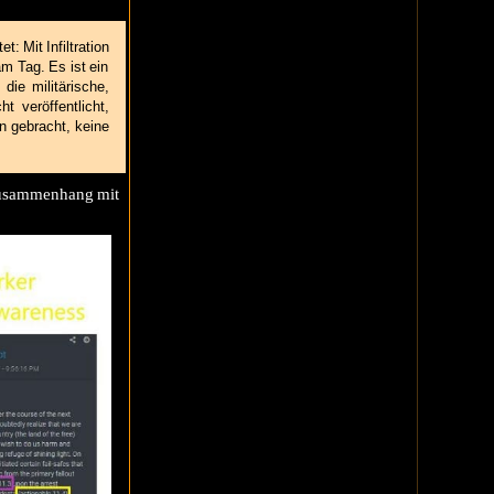
: Mit Infiltration
m Tag. Es ist ein
ie militärische,
t veröffentlicht,
n gebracht, keine
 zusammenhang mit