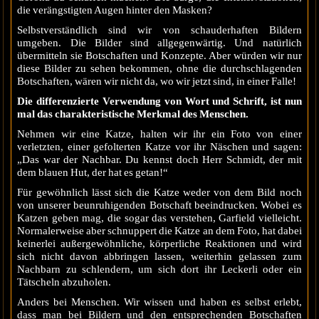
die verängstigten Augen hinter den Masken?
Selbstverständlich sind wir von schauderhaften Bildern
umgeben. Die Bilder sind allgegenwärtig. Und natürlich
übermitteln sie Botschaften und Konzepte. Aber würden wir nur
diese Bilder zu sehen bekommen, ohne die durchschlagenden
Botschaften, wären wir nicht da, wo wir jetzt sind, in einer Falle!
Die differenzierte Verwendung von Wort und Schrift, ist nun
mal das charakteristische Merkmal des Menschen.
Nehmen wir eine Katze, halten wir ihr ein Foto von einer
verletzten, einer gefolterten Katze vor ihr Näschen und sagen:
„Das war der Nachbar. Du kennst doch Herr Schmidt, der mit
dem blauen Hut, der hat es getan!“
Für gewöhnlich lässt sich die Katze weder von dem Bild noch
von unserer beunruhigenden Botschaft beeindrucken. Wobei es
Katzen geben mag, die sogar das verstehen, Garfield vielleicht.
Normalerweise aber schnuppert die Katze an dem Foto, hat dabei
keinerlei außergewöhnliche, körperliche Reaktionen und wird
sich nicht davon abbringen lassen, weiterhin gelassen zum
Nachbarn zu schlendern, um sich dort ihr Leckerli oder ein
Tätscheln abzuholen.
Anders bei Menschen. Wir wissen und haben es selbst erlebt,
dass man bei Bildern und den entsprechenden Botschaften