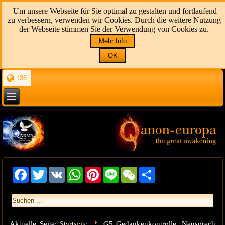
Um unsere Webseite für Sie optimal zu gestalten und fortlaufend
zu verbessern, verwenden wir Cookies. Durch die weitere Nutzung
der Webseite stimmen Sie der Verwendung von Cookies zu.
Mehr Info
OK
136
Facebook
Twitter
VK
WhatsApp
Pinterest
Line
WeChat
Share
Startseite
Aktuelle Seite:
G5 Gedankenkontrolle, Neusprech