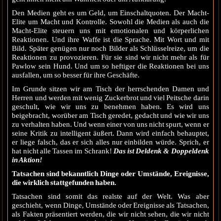
Den Medien geht es um Geld, um Einschaltquoten. Der Macht-
Elite um Macht und Kontrolle. Sowohl die Medien als auch die
Macht-Elite steuern uns mit emotionalen und körperlichen
Reaktionen. Und ihre Waffe ist die Sprache. Mit Wort und mit
Bild. Später genügen nur noch Bilder als Schlüsselreize, um die
Reaktionen zu provozieren. Für sie sind wir nicht mehr als für
Pawlow sein Hund. Und um so heftiger die Reaktionen bei uns
ausfallen, um so besser für ihre Geschäfte.
Im Grunde sitzen wir am Tisch der herrschenden Damen und
Herren und werden mit wenig Zuckerbrot und viel Peitsche darin
geschult, wie wir uns zu benehmen haben. Es wird uns
beigebracht, worüber am Tisch geredet, gedacht und wie wir uns
zu verhalten haben. Und wenn einer von uns nicht spurt, wenn er
seine Kritik zu intelligent äußert. Dann wird einfach behauptet,
er liege falsch, das er sich alles nur einbilden würde. Sprich, er
hat nicht alle Tassen im Schrank!
Das ist Deldenk & Doppeldenk
in Aktion!
Tatsachen sind bekanntlich Dinge oder Umstände, Ereignisse,
die wirklich stattgefunden haben.
Tatsachen sind somit das realste auf der Welt. Was aber
geschieht, wenn Dinge, Umstände oder Ereignisse als Tatsachen,
als Fakten präsentiert werden, die wir nicht sehen, die wir nicht