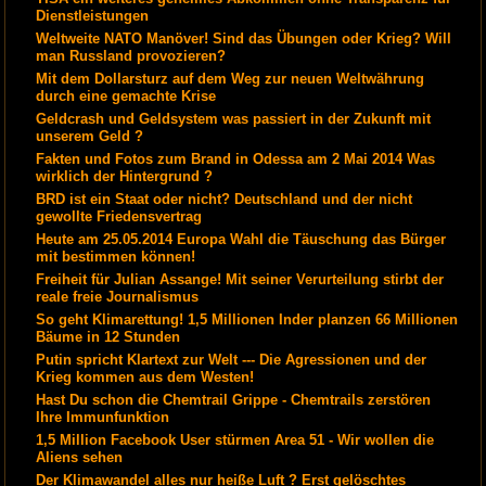
Dienstleistungen
Weltweite NATO Manöver! Sind das Übungen oder Krieg? Will
man Russland provozieren?
Mit dem Dollarsturz auf dem Weg zur neuen Weltwährung
durch eine gemachte Krise
Geldcrash und Geldsystem was passiert in der Zukunft mit
unserem Geld ?
Fakten und Fotos zum Brand in Odessa am 2 Mai 2014 Was
wirklich der Hintergrund ?
BRD ist ein Staat oder nicht? Deutschland und der nicht
gewollte Friedensvertrag
Heute am 25.05.2014 Europa Wahl die Täuschung das Bürger
mit bestimmen können!
Freiheit für Julian Assange! Mit seiner Verurteilung stirbt der
reale freie Journalismus
So geht Klimarettung! 1,5 Millionen Inder planzen 66 Millionen
Bäume in 12 Stunden
Putin spricht Klartext zur Welt --- Die Agressionen und der
Krieg kommen aus dem Westen!
Hast Du schon die Chemtrail Grippe - Chemtrails zerstören
Ihre Immunfunktion
1,5 Million Facebook User stürmen Area 51 - Wir wollen die
Aliens sehen
Der Klimawandel alles nur heiße Luft ? Erst gelöschtes