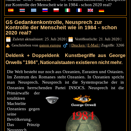
zur Kontrolle der Menscheit wie in 1984 - schon 2020 real?
G5 Gedankenkontrolle, Neusprech zur
Kontrolle der Menscheit wie in 1984 - schon
2020 real?
Zuletzt aktualisiert: 25. Juli 2020
|
Veröffentlicht: 21. Juli 2020
|
Geschrieben von
qanon europa
|
Drucken
|
E-Mail
|
Zugriffe: 3266
Deldenk + Doppeldenk Kunstbegriffe aus George
Orwells "1984", Nationalstaaten existieren nicht mehr.
Die Welt besteht nur noch aus Ozeanien, Eurasien und Ostasien.
Im Zentrum des Romanes steht Ozeanien. In Ozeanien spricht
man Neusprech. Neusprech ist die Systemsprache der in
Ozeanien herrschende
n Partei INSOCS. Neusprech ist die
Primärwaffe der
totalitären
Machtelite
Ozeaniens gegen
seine
Bevölkerung.
Das Prinzip
Neusprech