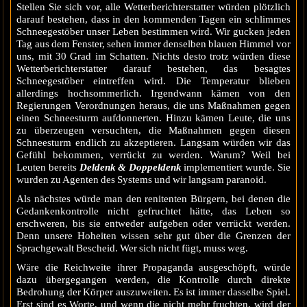
Stellen Sie sich vor, alle Wetterberichterstatter würden plötzlich
darauf bestehen, dass in den kommenden Tagen ein schlimmes
Schneegestöber unser Leben bestimmen wird. Wir gucken jeden
Tag aus dem Fenster, sehen immer denselben blauen Himmel vor
uns, mit 30 Grad im Schatten. Nichts desto trotz würden diese
Wetterberichterstatter darauf bestehen, das besagtes
Schneegestöber eintreffen wird. Die Temperatur blieben
allerdings hochsommerlich. Irgendwann kämen von den
Regierungen Verordnungen heraus, die uns Maßnahmen gegen
einen Schneesturm aufdonnerten. Hinzu kämen Leute, die uns
zu überzeugen versuchten, die Maßnahmen gegen diesen
Schneesturm endlich zu akzeptieren. Langsam würden wir das
Gefühl bekommen, verrückt zu werden. Warum? Weil bei
Leuten bereits
Deldenk & Doppeldenk
implementiert wurde. Sie
wurden zu Agenten des Systems und wir langsam paranoid.
Als nächstes würde man den renitenten Bürgern, bei denen die
Gedankenkontrolle nicht gefruchtet hätte, das Leben so
erschweren, bis sie entweder aufgeben oder verrückt werden.
Denn unsere Hoheiten wissen sehr gut über die Grenzen der
Sprachgewalt Bescheid. Wer sich nicht fügt, muss weg.
Wäre die Reichweite ihrer Propaganda ausgeschöpft, würde
dazu übergegangen werden, die Kontrolle durch direkte
Bedrohung der Körper auszuweiten. Es ist immer dasselbe Spiel.
Erst sind es Worte, und wenn die nicht mehr fruchten, wird der