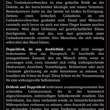
Das Gedankenverbrechen ist eine gedachte Kritik an der
Doktrin, an der herrschenden Ideologie und seinen Vertretern.
Bemerkenswert dabei ist, das bereits ein bloßes In-Erwägung-
Ziehens eines kritischen Gedankens als ein
Gedankenverbrechen geahndet wird. Damit sind Menschen
verurteilt, noch bevor sie auch nur einen Finger krumm machen
konnten. Wird diese Definition auf gesellschaftlicher Ebene
durchgesetzt, hat man das, was man gemeinhin unter
Gedankenkontrolle versteht. Also Menschen, die sich ständig
selbst über den Mund fahren.
Doppeldenk, im eng. doublethink
, ist ein nicht weniger
bedeutsames Wort aus Neusprech. Er beschreibt den
unangenehmen Zustand, den ein Mensch erlebt, wenn er
gezwungen wird, zwei, einander sich völlig widersprechende
Denkweisen, Ansichten, Vorstellungen, Sichtweisen oder auch
Umstände gleichzeitig als wahr hinnehmen zu müssen. Es
installiert die Schere im Kopf. Diese Schere ist die Voraussetzung
für eine wirkungsvolle Selbstzensur.
Deldenk und Doppeldenk
kultivieren zusammengenommen den
schizoiden Geisteszustand, der in der hermetisch
abgeschlossenen, unfreiwilligen Selbstkontrolle resultiert. Das
Individuum, das dazu verdammt wurde, in himmelschreienden
Widersprüchen verharren zu müssen, ohne Aussicht auf eine für
es akzeptable Lösung, hat seine Freiheiten aufgegeben und