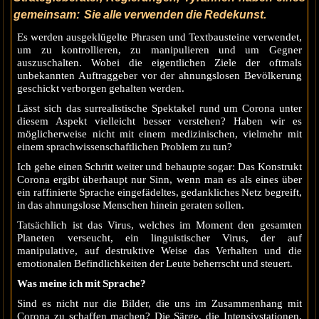
gemeinsam: Sie alle verwenden die Redekunst.
Es werden ausgeklügelte Phrasen und Textbausteine verwendet,
um zu kontrollieren, zu manipulieren und um Gegner
auszuschalten. Wobei die eigentlichen Ziele der oftmals
unbekannten Auftraggeber vor der ahnungslosen Bevölkerung
geschickt verborgen gehalten werden.
Lässt sich das surrealistische Spektakel rund um Corona unter
diesem Aspekt vielleicht besser verstehen? Haben wir es
möglicherweise nicht mit einem medizinischen, vielmehr mit
einem sprachwissenschaftlichen Problem zu tun?
Ich gehe einen Schritt weiter und behaupte sogar: Das Konstrukt
Corona ergibt überhaupt nur Sinn, wenn man es als eines über
ein raffinierte Sprache eingefädeltes, gedankliches Netz begreift,
in das ahnungslose Menschen hinein geraten sollen.
Tatsächlich ist das Virus, welches im Moment den gesamten
Planeten verseucht, ein linguistischer Virus, der auf
manipulative, auf destruktive Weise das Verhalten und die
emotionalen Befindlichkeiten der Leute beherrscht und steuert.
Was meine ich mit Sprache?
Sind es nicht nur die Bilder, die uns im Zusammenhang mit
Corona zu schaffen machen? Die Särge, die Intensivstationen,