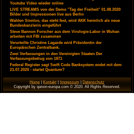
Youtube Video wieder online
LIVE STREAMS von der Demo "Tag der Freiheit" 01.08.2020
Bilder und Impressionen live aus Berlin
Wahlen Sinnlos, das steht fest, wird AKK heimlich als neue
Bundeskanzlerin eingeführt
Steve Bannon Forscher aus dem Virologie-Labor in Wuhan
arbeiten mit FBI zusammen
Verurteilte Christine Lagarde wird Präsidentin der
Europäischen Zentralbank.
Zwei Verfassungen in den Vereinigten Staaten Der
Verfassungsbetrug von 1871
Federal Register sagt Swift Code Banksystem endet mit dem
21.07.2020 - startet Quantum?
Home
|
Kontakt
|
Impressum
|
Datenschutz
Copyright by qanon-europa.com © 2020. All Rights Reserved.