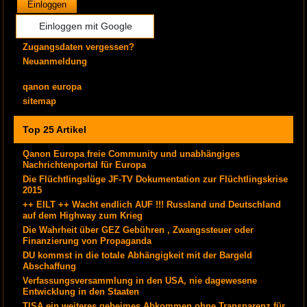
Einloggen
Einloggen mit Google
Zugangsdaten vergessen?
Neuanmeldung
qanon europa
sitemap
Top 25 Artikel
Qanon Europa freie Community und unabhängiges
Nachrichtenportal für Europa
Die Flüchtlingslüge JF-TV Dokumentation zur Flüchtlingskrise
2015
++ EILT ++ Wacht endlich AUF !!! Russland und Deutschland
auf dem Highway zum Krieg
Die Wahrheit über GEZ Gebühren , Zwangssteuer oder
Finanzierung von Propaganda
DU kommst in die totale Abhängigkeit mit der Bargeld
Abschaffung
Verfassungsversammlung in den USA, nie dagewesene
Entwicklung in den Staaten
TISA ein weiteres geheimes Abkommen ohne Transparenz für