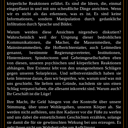
körperliche Reaktionen erfährt. Es sind die Ideen, die, einmal
eingepflanzt in und mit uns scheußliche Dinge anrichten. Wenn
wir es nicht als das erkennen, was es ist. Es sind keine
Informationen, sondern Manipulation durch gedankliche
Infiltration durch Sprache und Bilder.
Warum werden diese Ansichten nirgendwo diskutiert?
Wahrscheinlich weil der Ursprung dieser bedrohlichen
Kommunikationen, die Macher, die Massenmedien, die
Mainstreammedien, die Hofberichterstatter, auch Leitmedien
genannt, bestimmte Regierungsvertreter, Institutionen,
Hintermänner, Spindoctoren und Geheimgesellschaften eben
von diesen, unseren psychischen und körperlichen Reaktionen
abhängen. Ihre Existenz lebt von den unangenehmen Schlägen
gegen unseren Solarplexus. Und selbstverständlich haben sie
kein Interesse daran, dass wir begreifen, wie, warum und was mit
uns geschieht. Sie liefern uns Gründe, nachdem sie uns einen
Schlag verpasst haben, die allesamt inkorrekt sind. Warum auch?
Ihr Geschäft ist die Lüge!
Ihre Macht, ihr Geld hängen von der Kontrolle über unsere
Stimmung, über unser Wohlergehen, unseren Körper ab. Sie
werden nicht aufhören, uns ihre Kadaver vor die Füße zu werfen
und uns dabei die entsetzlichsten Geschichten erzählen, solange
sie damit die für sie gewünschten Wirkung bei uns erzeugen. Es
geht ihnen nicht um Wahrheit oder um Aufklärung.